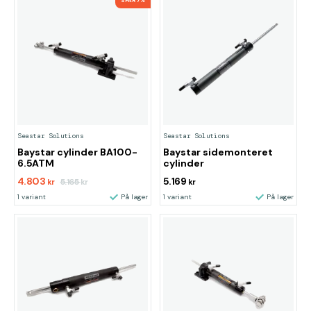
SPAR 7%
Seastar Solutions
Seastar Solutions
Baystar cylinder BA100-
Baystar sidemonteret
6.5ATM
cylinder
4.803
5.169
5.165
kr
kr
kr
1 variant
På lager
1 variant
På lager