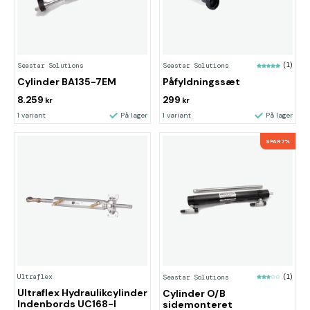
Seastar Solutions
Seastar Solutions
(1)
Cylinder BA135-7EM
Påfyldningssæt
8.259
299
kr
kr
1 variant
På lager
1 variant
På lager
SPAR 7%
Ultraflex
Seastar Solutions
(1)
Ultraflex Hydraulikcylinder
Cylinder O/B
Indenbords UC168-I
sidemonteret