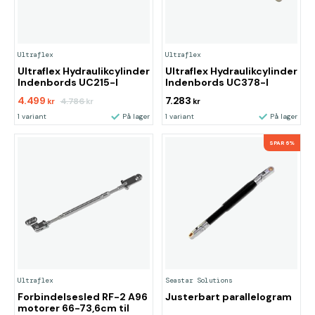
Ultraflex
Ultraflex
Ultraflex Hydraulikcylinder
Ultraflex Hydraulikcylinder
Indenbords UC215-I
Indenbords UC378-I
4.499
7.283
4.786
kr
kr
kr
1 variant
På lager
1 variant
På lager
SPAR 6%
Ultraflex
Seastar Solutions
Forbindelsesled RF-2 A96
Justerbart parallelogram
motorer 66-73,6cm til