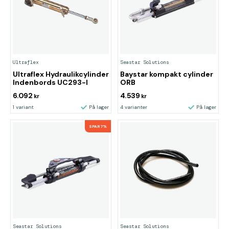
Ultraflex
Seastar Solutions
Ultraflex Hydraulikcylinder
Baystar kompakt cylinder
Indenbords UC293-I
ORB
6.092
4.539
kr
kr
1 variant
På lager
4 varianter
På lager
SPAR 7%
Seastar Solutions
Seastar Solutions