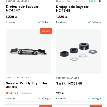
Seastar Solutions
Seastar Solutions
(1)
Drejeplade Baystar
Drejeplade Baystar
HC4647
HC4648
1.229
1.229
kr
kr
1 variant
På lager
1 variant
På lager
SPAR 7%
Seastar Solutions
Seastar Solutions
Seastar Pro O/B cylinder
Sæt til HC5345
350Hk
10.452
919
11.239
kr
kr
kr
1 variant
På lager
1 variant
På lager