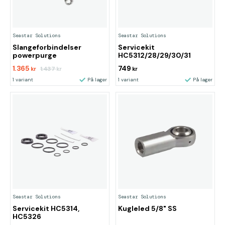
Seastar Solutions
Seastar Solutions
Slangeforbindelser
Servicekit
powerpurge
HC5312/28/29/30/31
1.365
749
1.437
kr
kr
kr
1 variant
På lager
1 variant
På lager
Seastar Solutions
Seastar Solutions
Servicekit HC5314,
Kugleled 5/8" SS
HC5326