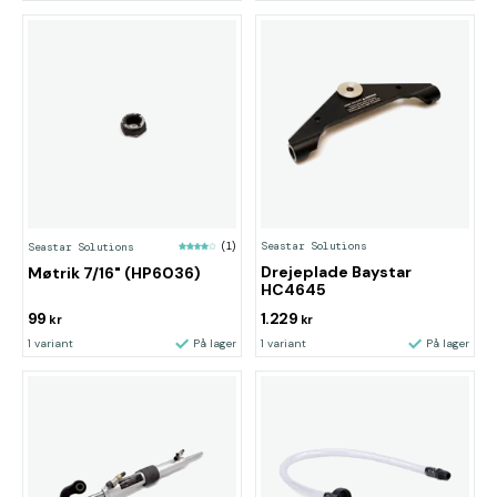
Seastar Solutions
Seastar Solutions
(1)
Drejeplade Baystar
Møtrik 7/16" (HP6036)
HC4645
99
1.229
kr
kr
1 variant
På lager
1 variant
På lager