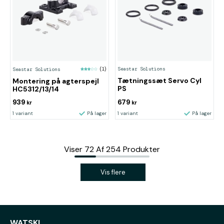
Seastar Solutions
Seastar Solutions
(1)
Tætningssæt Servo Cyl
Montering på agterspejl
PS
HC5312/13/14
939
679
kr
kr
1 variant
På lager
1 variant
På lager
Viser
72
Af
254
Produkter
Vis flere
WATSKI