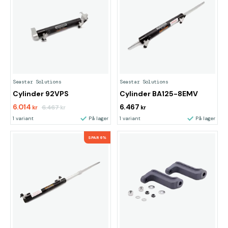
Seastar Solutions
Seastar Solutions
Cylinder 92VPS
Cylinder BA125-8EMV
6.014
6.467
6.467
kr
kr
kr
1 variant
På lager
1 variant
På lager
SPAR 6%