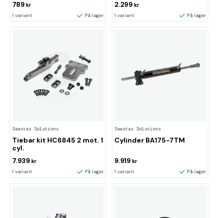
789
2.299
kr
kr
1 variant
På lager
1 variant
På lager
Seastar Solutions
Seastar Solutions
Tiebar kit HC6845 2 mot. 1
Cylinder BA175-7TM
cyl.
7.939
9.919
kr
kr
1 variant
På lager
1 variant
På lager