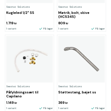
Seastar Solutions
Seastar Solutions
Kugleled 1/2" SS
Møtrik, bolt, skive
(HC5345)
1.719
809
kr
kr
1 variant
På lager
1 variant
På lager
Seastar Solutions
Seastar Solutions
Påfyldningssæt til
Støttestang, bøjet ss
Capilano
1.149
369
kr
kr
1 variant
På lager
1 variant
På lager