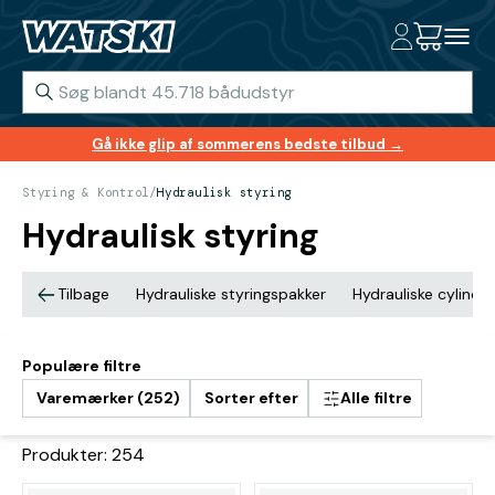
Gå ikke glip af sommerens bedste tilbud →
Styring & Kontrol
/
Hydraulisk styring
Hydraulisk styring
Tilbage
Hydrauliske styringspakker
Hydrauliske cylinde
Populære filtre
Varemærker (252)
Sorter efter
Alle filtre
Produkter: 254