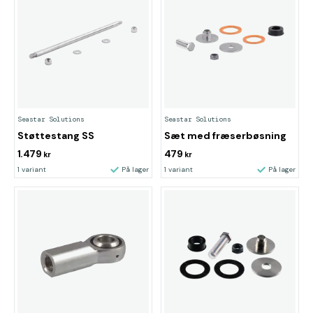
Seastar Solutions
Seastar Solutions
Støttestang SS
Sæt med fræserbøsning
1.479
479
kr
kr
1 variant
På lager
1 variant
På lager