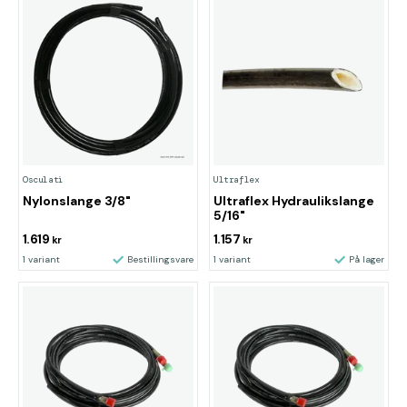
Osculati
Ultraflex
Nylonslange 3/8"
Ultraflex Hydraulikslange
5/16"
1.619
1.157
kr
kr
1 variant
Bestillingsvare
1 variant
På lager