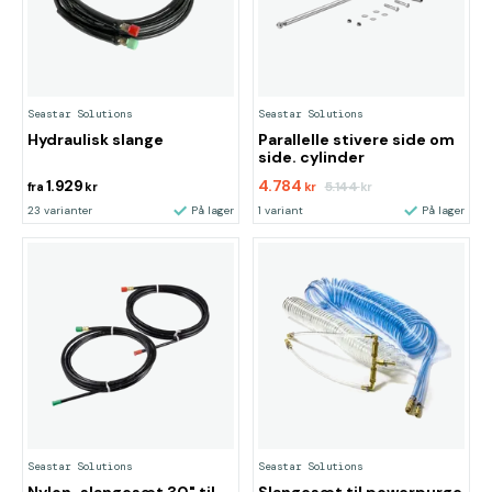
Seastar Solutions
Seastar Solutions
Hydraulisk slange
Parallelle stivere side om
side. cylinder
1.929
4.784
5.144
fra
kr
kr
kr
23 varianter
På lager
1 variant
På lager
Seastar Solutions
Seastar Solutions