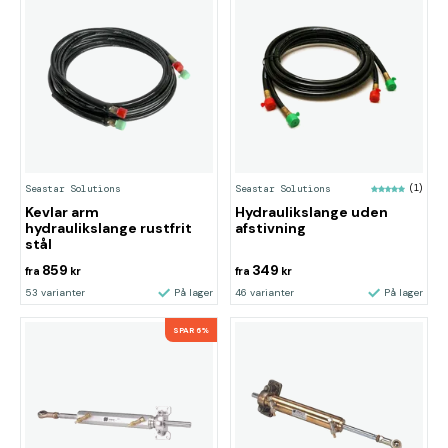
Seastar Solutions
Seastar Solutions
(1)
Kevlar arm
Hydraulikslange uden
hydraulikslange rustfrit
afstivning
stål
859
349
fra
kr
fra
kr
53 varianter
På lager
46 varianter
På lager
SPAR 6%