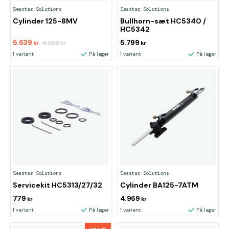
Seastar Solutions
Seastar Solutions
Cylinder 125-8MV
Bullhorn-sæt HC5340 /
HC5342
5.639
5.799
5.999
kr
kr
kr
1 variant
På lager
1 variant
På lager
Seastar Solutions
Seastar Solutions
Servicekit HC5313/27/32
Cylinder BA125-7ATM
779
4.969
kr
kr
1 variant
På lager
1 variant
På lager