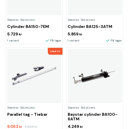
Seastar Solutions
Seastar Solutions
Cylinder BA150-7EM
Cylinder BA125-3ATM
5.729
5.859
kr
kr
1 variant
På lager
1 variant
På lager
SPAR 7%
Seastar Solutions
Seastar Solutions
Parallel tag - Tiebar
Baystar cylinder BA100-
6ATM
6.053
4.249
6.509
kr
kr
kr