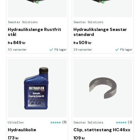
Seastar Solutions
Seastar Solutions
Hydraulikslange Rustfrit
Hydraulikslange Seastar
stål
standard
849
509
fra
kr
fra
kr
53 varianter
På lager
29 varianter
På lager
Ultraflex
(5)
Seastar Solutions
(2)
Hydraulikolie
Clip, støttestang HC46xx
173
109
kr
kr