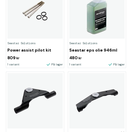
Seastar Solutions
Seastar Solutions
Power assist pilot kit
Seastar eps olie 946ml
809
480
kr
kr
1 variant
På lager
1 variant
På lager