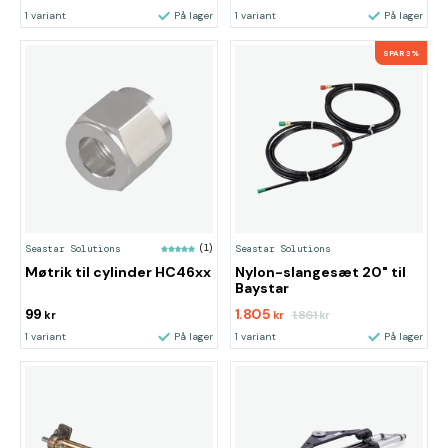
1 variant
På lager
1 variant
På lager
SPAR 3%
Seastar Solutions
(1)
Seastar Solutions
Møtrik til cylinder HC46xx
Nylon-slangesæt 20" til
Baystar
99
1.805
1.861
kr
kr
kr
1 variant
På lager
1 variant
På lager