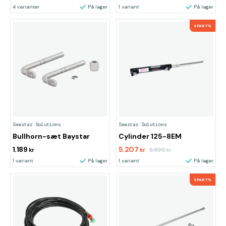
4 varianter
På lager
1 variant
På lager
SPAR 7%
Seastar Solutions
Seastar Solutions
Bullhorn-sæt Baystar
Cylinder 125-8EM
1.189
5.207
5.599
kr
kr
kr
1 variant
På lager
1 variant
På lager
SPAR 7%