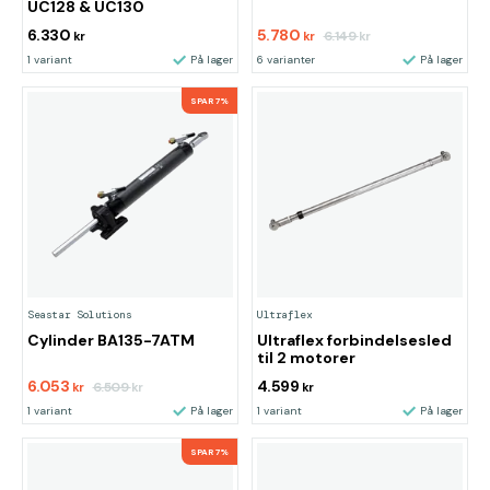
UC128 & UC130
6.330
5.780
6.149
kr
kr
kr
1 variant
På lager
6 varianter
På lager
SPAR 7%
Seastar Solutions
Ultraflex
Cylinder BA135-7ATM
Ultraflex forbindelsesled
til 2 motorer
6.053
4.599
6.509
kr
kr
kr
1 variant
På lager
1 variant
På lager
SPAR 7%