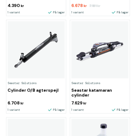
4.390
6.678
7.181
kr
kr
kr
1 variant
På lager
1 variant
På lager
Seastar Solutions
Seastar Solutions
Cylinder O/B agterspejl
Seastar katamaran
cylinder
6.708
7.629
kr
kr
1 variant
På lager
1 variant
På lager