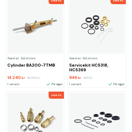
SPAR 6%
SPAR 5%
Seastar Solutions
Seastar Solutions
Cylinder BA200-7TMB
Servicekit HC5318,
HC5369
14.240
846
15.149
891
kr
kr
kr
kr
1 variant
På lager
1 variant
På lager
SPAR 5%