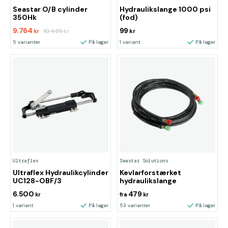
Seastar O/B cylinder
Hydraulikslange 1000 psi
350Hk
(fod)
9.764
99
10.499
kr
kr
kr
5 varianter
På lager
1 variant
På lager
Ultraflex
Seastar Solutions
Ultraflex Hydraulikcylinder
Kevlarforstærket
UC128-OBF/3
hydraulikslange
6.500
479
kr
fra
kr
1 variant
På lager
53 varianter
På lager