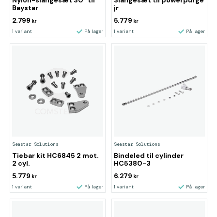
Nylon-slangesæt 30" til
Slangesæt til powerpurge
Baystar
jr
2.799
5.779
kr
kr
1 variant
På lager
1 variant
På lager
Seastar Solutions
Seastar Solutions
Tiebar kit HC6845 2 mot.
Bindeled til cylinder
2 cyl.
HC5380-3
5.779
6.279
kr
kr
1 variant
På lager
1 variant
På lager