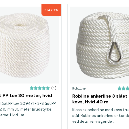
SPAR 7%
(1)
Robline
t PP tov 30 meter, hvid
Robline ankerline 3 slåe
kovs, Hvid 40 m
slået PP tov. 209471 - 3-Slået PP
 Ø10 mm 30 meter Brudstyrke:
Klassisk ankerline med kovs i rus
arve: Hvid Læ...
stål. Roblines ankerline er ken
ved dets fremragende ...