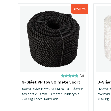
SPAR 7%
(3)
3-Slået PP tov 30 meter, sort
3-Slåe
Sort 3-slået PP tov. 209474 - 3-Slået PP
Hvidt 3-
tov sort Ø10 mm 30 meter Brudstyrke:
tov hvid
700 kg Farve: Sort Læn...
700 kg F