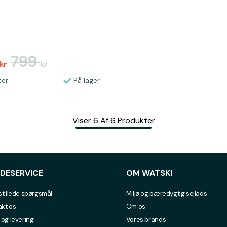
799
kr
kr
ter
På lager
Viser
6
Af
6
Produkter
DESERVICE
OM WATSKI
stillede spørgsmål
Miljø og bæredygtig sejlads
kt os
Om os
 og levering
Vores brands