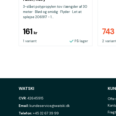
3-slået polypropylen tov i længder af 30
meter · Blød og smidig · Flyder · Let at
splejse 206917 - 1...
161
743
kr
1 variant
På lager
2 varian
WATSKI
KUN
CVR:
42645915
Ofte 
Konta
Email:
kundeservice@watski.dk
Fragt
Telefon:
+45 32 67 39 99