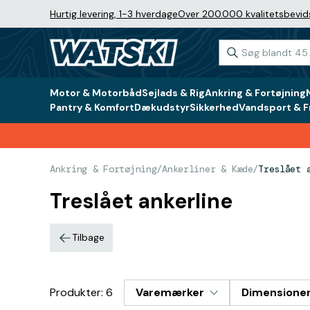
Hurtig levering, 1-3 hverdage
Over 200.000 kvalitetsbevid
Motor & Motorbåd
Sejlads & Rig
Ankring & Fortøjning
Pantry & Komfort
Dækudstyr
Sikkerhed
Vandsport & Fr
Ankring & Fortøjning
/
Ankerliner & Kæde
/
Treslået 
Treslået ankerline
Tilbage
Produkter: 6
Varemærker
Dimensione