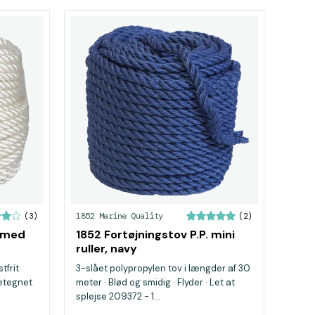
1852 Marine Quality
(3)
(2)
t med
1852 Fortøjningstov P.P. mini
ruller, navy
tfrit
3-slået polypropylen tov i længder af 30
detegnet
meter · Blød og smidig · Flyder · Let at
splejse 209372 - 1...