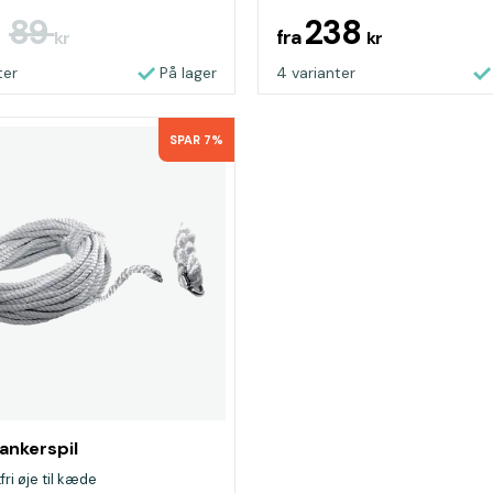
89
238
fra
r
kr
kr
ter
På lager
4 varianter
SPAR 7%
 ankerspil
ri øje til kæde