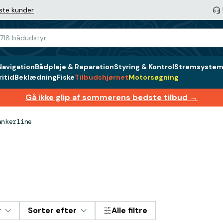
ste kunder
Navigation
Bådpleje & Reparation
Styring & Kontrol
Strømsystem 
itid
Beklædning
Fiske
Tilbudshjørnet
Motorsøgning
Gå ikke glip af sommerens bedste tilbud →
ankerline
r
Sorter efter
Alle filtre