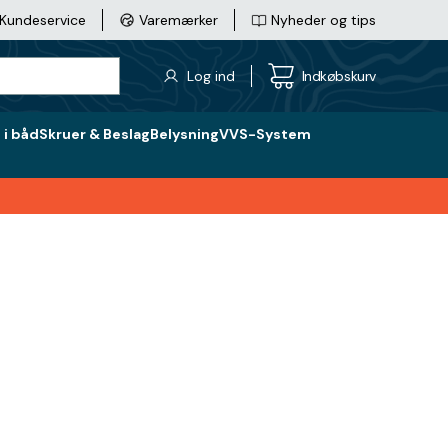
Kundeservice
Varemærker
Nyheder og tips
Log ind
Indkøbskurv
i båd
Skruer & Beslag
Belysning
VVS-System