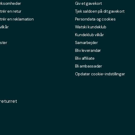
irksomheder
Giv et gavekort
trér en retur
Tjek saldoen på dit gavekort
trér en reklamation
Persondata og cookies
ilkår
Watski kundeklub
Kundeklub vilkår
ster
Samarbejder
Bliv leverandør
Bliv affiliate
Bli ambassadør
Opdater cookie-indstillinger
returret