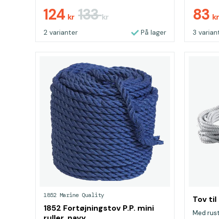
124
133
83
kr
kr
k
2 varianter
På lager
3 varian
1852 Marine Quality
Tov til
1852 Fortøjningstov P.P. mini
Med rustf
ruller, navy