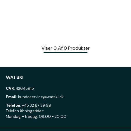
Viser
0
Af
0
Produkter
WATSKI
CVR:
42645915
Email:
kundeservice@watski.dk
Telefon:
+45 32 67 39 99
Telefon åbningstider:
Mandag – fredag: 08:00 - 20:00