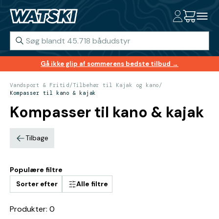
Gå ikke glip af sommerens bedste tilbud →
Vandsport & Fritid
/
Tilbehør til Kajak og kano
/
Kompasser til kano & kajak
Kompasser til kano & kajak
Tilbage
Populære filtre
Sorter efter
Alle filtre
Produkter: 0