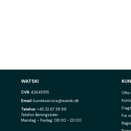
WATSKI
KUN
CVR:
42645915
Ofte 
Konta
Email:
kundeservice@watski.dk
Fragt
Telefon:
+45 32 67 39 99
Telefon åbningstider:
For v
Mandag – fredag: 08:00 - 20:00
Regis
Regis