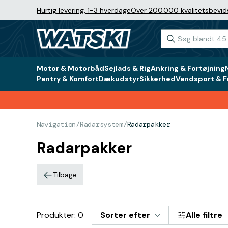
Hurtig levering, 1-3 hverdage
Over 200.000 kvalitetsbevid
Motor & Motorbåd
Sejlads & Rig
Ankring & Fortøjning
Pantry & Komfort
Dækudstyr
Sikkerhed
Vandsport & Fr
Navigation
/
Radarsystem
/
Radarpakker
Radarpakker
Tilbage
Produkter: 0
Sorter efter
Alle filtre