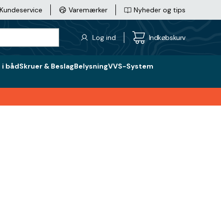
Kundeservice
Varemærker
Nyheder og tips
Log ind
Indkøbskurv
i båd
Skruer & Beslag
Belysning
VVS-System