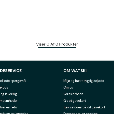
Viser
0
Af
0
Produkter
DESERVICE
OM WATSKI
stillede spørgsmål
Miljø og bæredygtig sejlads
kt os
Om os
 og levering
Vores brands
irksomheder
Giv et gavekort
trér en retur
Tjek saldoen på dit gavekort
trér en reklamation
Persondata og cookies