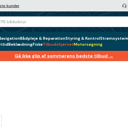
ste kunder
Navigation
Bådpleje & Reparation
Styring & Kontrol
Strømsystem 
itid
Beklædning
Fiske
Tilbudshjørnet
Motorsøgning
Gå ikke glip af sommerens bedste tilbud →