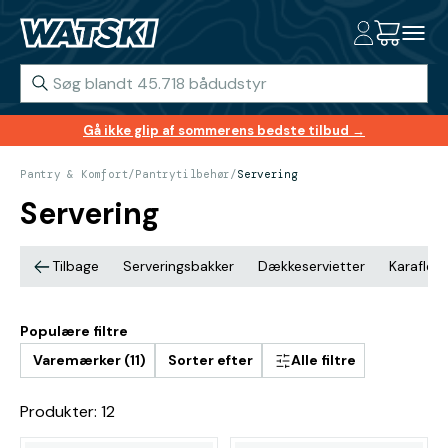
Gå ikke glip af sommerens bedste tilbud →
Pantry & Komfort
/
Pantrytilbehør
/
Servering
Servering
Tilbage
Serveringsbakker
Dækkeservietter
Karafler
Populære filtre
Varemærker (11)
Sorter efter
Alle filtre
Produkter: 12