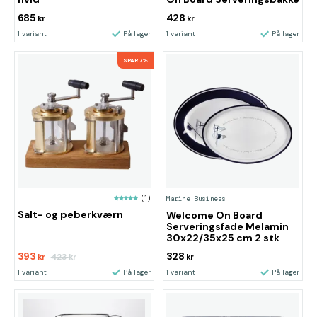
685
428
kr
kr
1 variant
På lager
1 variant
På lager
SPAR 7%
(1)
Marine Business
Salt- og peberkværn
Welcome On Board
Serveringsfade Melamin
30x22/35x25 cm 2 stk
393
328
423
kr
kr
kr
1 variant
På lager
1 variant
På lager