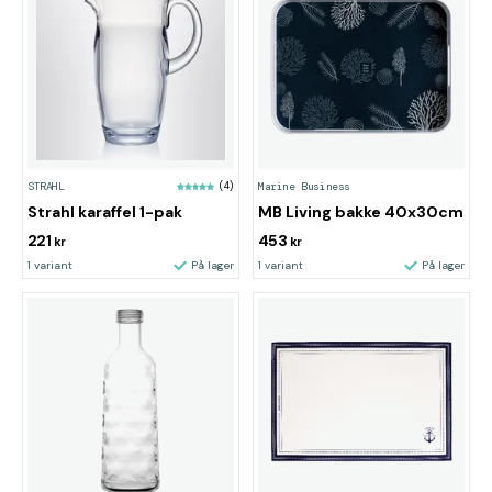
STRAHL
(4)
Marine Business
Strahl karaffel 1-pak
MB Living bakke 40x30cm
221
453
kr
kr
1 variant
På lager
1 variant
På lager