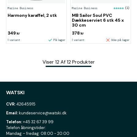
Marine Business
Marine Business
(1)
Harmony karaffel, 2 stk
MB Sailor Soul PVC
Dækkeserviet 6 stk 45 x
30 cm
349
378
kr
kr
1 variant
På lager
1 variant
Ikke på lager
Viser
12
Af
12
Produkter
WATSKI
CVR:
42645915
Email:
kundeservice@watski.dk
Telefon:
+45 32 67 39 99
Telefon åbningstider:
Mandag – fredag: 08:00 - 20:00