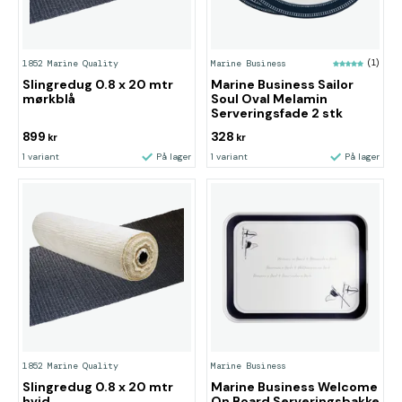
1852 Marine Quality
Marine Business
(1)
Slingredug 0.8 x 20 mtr
Marine Business Sailor
mørkblå
Soul Oval Melamin
Serveringsfade 2 stk
899
328
kr
kr
1 variant
På lager
1 variant
På lager
1852 Marine Quality
Marine Business
Slingredug 0.8 x 20 mtr
Marine Business Welcome
hvid
On Board Serveringsbakke