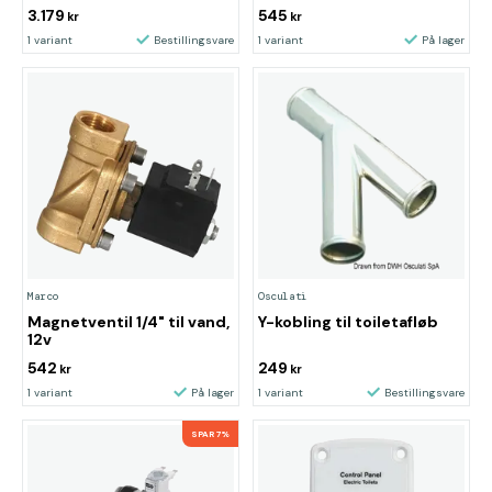
3.179
545
kr
kr
1 variant
Bestillingsvare
1 variant
På lager
Marco
Osculati
Magnetventil 1/4" til vand,
Y-kobling til toiletafløb
12v
542
249
kr
kr
1 variant
På lager
1 variant
Bestillingsvare
SPAR 7%