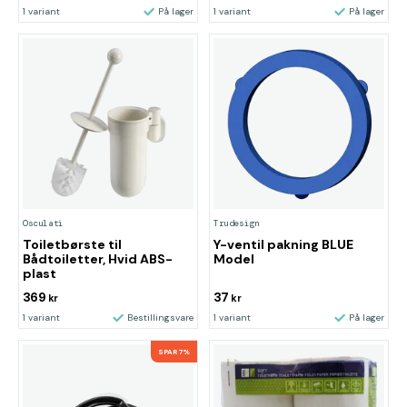
1 variant
På lager
1 variant
På lager
Osculati
Trudesign
Toiletbørste til
Y-ventil pakning BLUE
Bådtoiletter, Hvid ABS-
Model
plast
369
37
kr
kr
1 variant
Bestillingsvare
1 variant
På lager
SPAR 7%