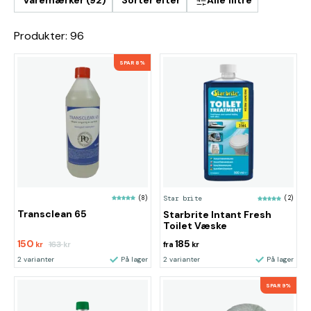
Varemærker (92)
Sorter efter
Alle filtre
Produkter: 96
SPAR 8%
(8)
Star brite
(2)
Transclean 65
Starbrite Intant Fresh
Toilet Væske
150
185
163
kr
kr
fra
kr
2 varianter
På lager
2 varianter
På lager
SPAR 9%