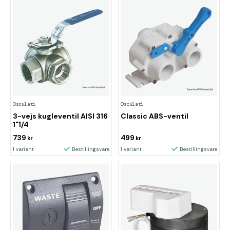
Osculati
Osculati
3-vejs kugleventil AISI 316
Classic ABS-ventil
1"1/4
739
499
kr
kr
1 variant
Bestillingsvare
1 variant
Bestillingsvare