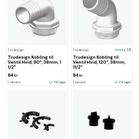
Trudesign
Trudesign
(2)
Trudesign Kobling til
Trudesign Kobling til
Ventil Hvid, 90°, 38mm, 1
Ventil Hvid, 120°, 38mm,
1/2"
11/2"
84
84
kr
kr
1 variant
På lager
1 variant
På lager