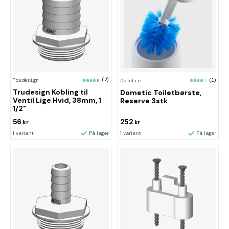
Trudesign
(2)
Dometic
(1)
Trudesign Kobling til
Dometic Toiletbørste,
Ventil Lige Hvid, 38mm, 1
Reserve 3stk
1/2"
56
252
kr
kr
1 variant
På lager
1 variant
På lager