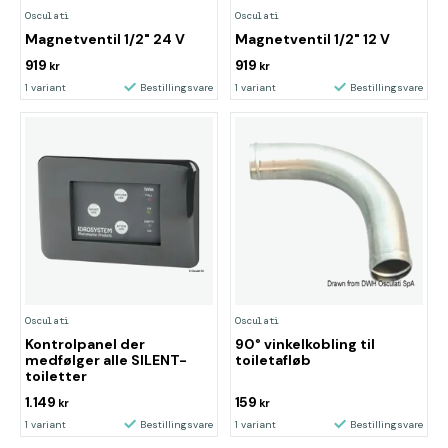
Osculati
Osculati
Magnetventil 1/2" 24 V
Magnetventil 1/2" 12 V
919
919
kr
kr
1 variant
Bestillingsvare
1 variant
Bestillingsvare
Osculati
Osculati
Kontrolpanel der
90° vinkelkobling til
medfølger alle SILENT-
toiletafløb
toiletter
1.149
159
kr
kr
1 variant
Bestillingsvare
1 variant
Bestillingsvare