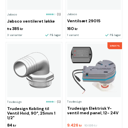
Jabsco
Jabsco
(1)
Ventilsæt 29015
Jabsco ventileret løkke
385
160
fra
kr
kr
3 varianter
På lager
1 variant
På lager
SPAR 7%
Trudesign
Trudesign
(1)
Trudesign Elektrisk Y-
Trudesign Kobling til
ventil med panel, 12- 24V
Ventil Hvid, 90°, 25mm 1
1/2"
84
9.426
10.135
kr
kr
kr