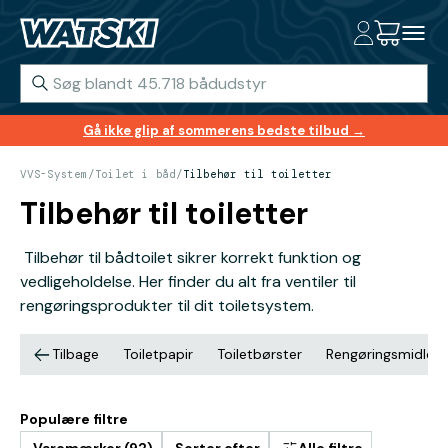
Gå ikke glip af sommerens bedste tilbud →
VVS-System
/
Toilet i båd
/
Tilbehør til toiletter
Tilbehør til toiletter
Tilbehør til bådtoilet sikrer korrekt funktion og
vedligeholdelse. Her finder du alt fra ventiler til
rengøringsprodukter til dit toiletsystem.
Tilbage
Toiletpapir
Toiletbørster
Rengøringsmidler ti
Populære filtre