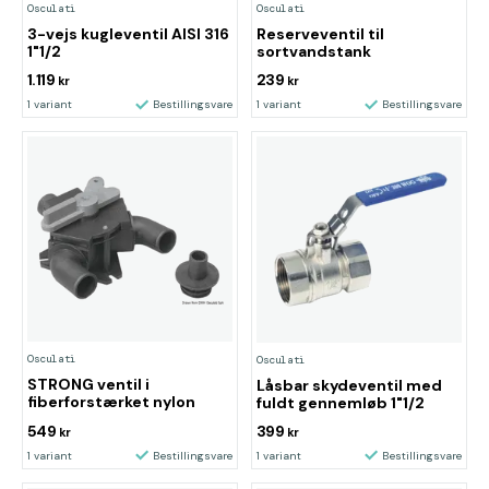
Osculati
Osculati
3-vejs kugleventil AISI 316
Reserveventil til
1"1/2
sortvandstank
1.119
239
kr
kr
1 variant
Bestillingsvare
1 variant
Bestillingsvare
Osculati
Osculati
STRONG ventil i
Låsbar skydeventil med
fiberforstærket nylon
fuldt gennemløb 1"1/2
549
399
kr
kr
1 variant
Bestillingsvare
1 variant
Bestillingsvare