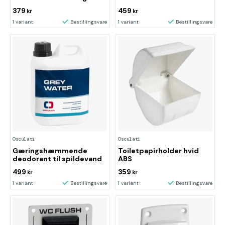
379
459
kr
kr
1 variant
Bestillingsvare
1 variant
Bestillingsvare
Osculati
Osculati
Gæringshæmmende
Toiletpapirholder hvid
deodorant til spildevand
ABS
499
359
kr
kr
1 variant
Bestillingsvare
1 variant
Bestillingsvare