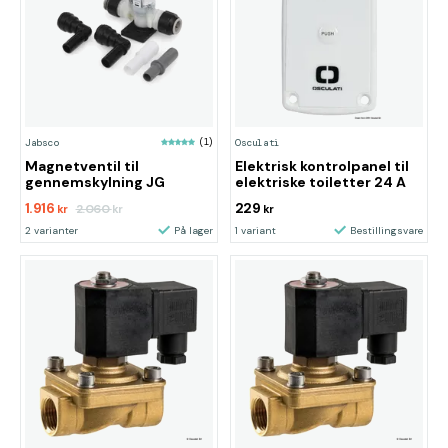
Jabsco
(1)
Osculati
Magnetventil til
Elektrisk kontrolpanel til
gennemskylning JG
elektriske toiletter 24 A
1.916
229
2.060
kr
kr
kr
2 varianter
På lager
1 variant
Bestillingsvare