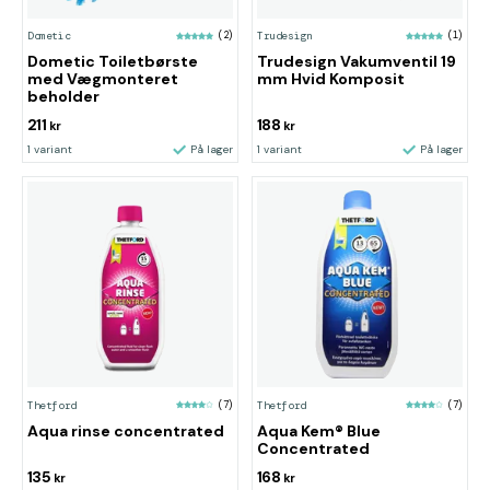
Dometic
(2)
Trudesign
(1)
Dometic Toiletbørste
Trudesign Vakumventil 19
med Vægmonteret
mm Hvid Komposit
beholder
211
188
kr
kr
1 variant
På lager
1 variant
På lager
Thetford
(7)
Thetford
(7)
Aqua rinse concentrated
Aqua Kem® Blue
Concentrated
135
168
kr
kr