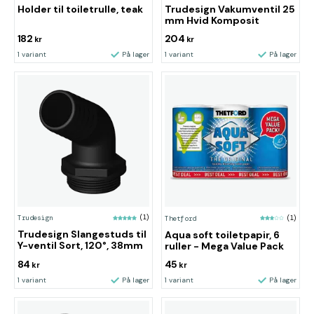
Holder til toiletrulle, teak
Trudesign Vakumventil 25
mm Hvid Komposit
182
204
kr
kr
1 variant
På lager
1 variant
På lager
Trudesign
(1)
Thetford
(1)
Trudesign Slangestuds til
Aqua soft toiletpapir, 6
Y-ventil Sort, 120°, 38mm
ruller - Mega Value Pack
84
45
kr
kr
1 variant
På lager
1 variant
På lager