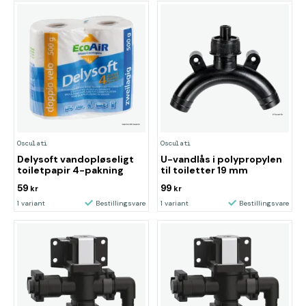
Osculati
Osculati
Delysoft vandopløseligt
U-vandlås i polypropylen
toiletpapir 4-pakning
til toiletter 19 mm
59
99
kr
kr
1 variant
Bestillingsvare
1 variant
Bestillingsvare