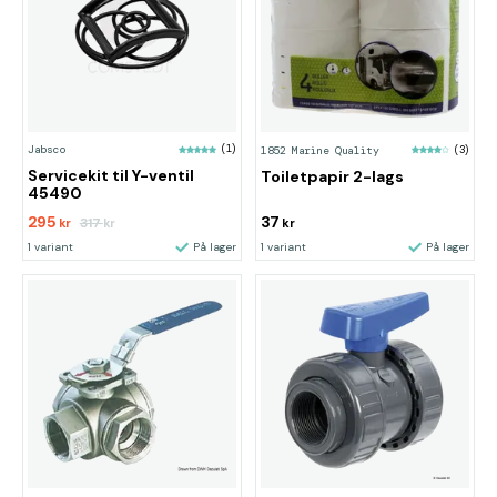
Jabsco
(1)
1852 Marine Quality
(3)
Servicekit til Y-ventil
Toiletpapir 2-lags
45490
295
37
317
kr
kr
kr
1 variant
På lager
1 variant
På lager