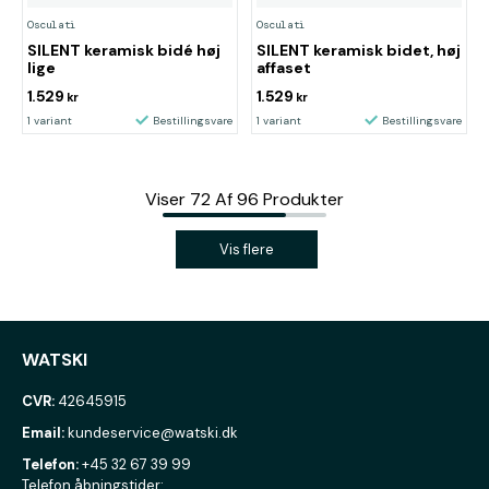
Osculati
Osculati
SILENT keramisk bidé høj
SILENT keramisk bidet, høj
lige
affaset
1.529
1.529
kr
kr
1 variant
Bestillingsvare
1 variant
Bestillingsvare
Viser
72
Af
96
Produkter
Vis flere
WATSKI
CVR:
42645915
Email:
kundeservice@watski.dk
Telefon:
+45 32 67 39 99
Telefon åbningstider: