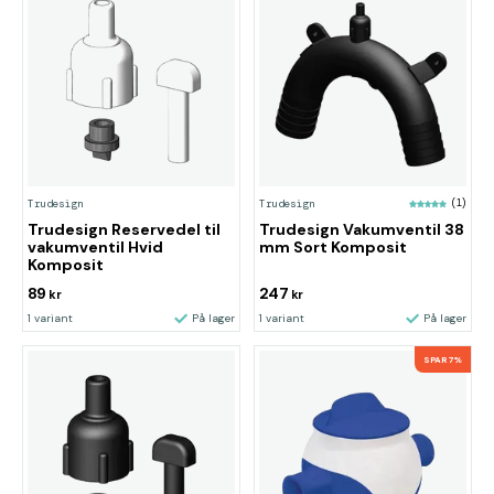
Trudesign
Trudesign
(1)
Trudesign Reservedel til
Trudesign Vakumventil 38
vakumventil Hvid
mm Sort Komposit
Komposit
89
247
kr
kr
1 variant
På lager
1 variant
På lager
SPAR 7%