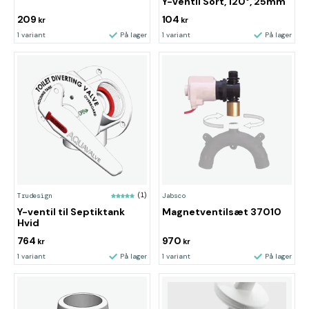
Y-ventil Sort, 120°, 25mm
209
104
kr
kr
1 variant
På lager
1 variant
På lager
Trudesign
(1)
Jabsco
Y-ventil til Septiktank
Magnetventilsæt 37010
Hvid
764
970
kr
kr
1 variant
På lager
1 variant
På lager