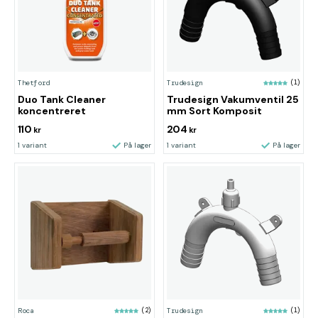
Thetford
Trudesign
(1)
Duo Tank Cleaner
Trudesign Vakumventil 25
koncentreret
mm Sort Komposit
110
204
kr
kr
1 variant
På lager
1 variant
På lager
Roca
(2)
Trudesign
(1)