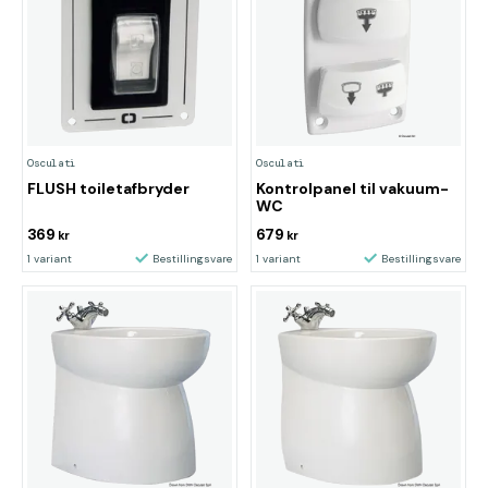
Osculati
Osculati
FLUSH toiletafbryder
Kontrolpanel til vakuum-
WC
369
679
kr
kr
1 variant
Bestillingsvare
1 variant
Bestillingsvare