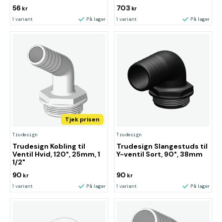
56
703
kr
kr
1 variant
På lager
1 variant
På lager
Tjek prisen
Trudesign
Trudesign
Trudesign Kobling til
Trudesign Slangestuds til
Ventil Hvid, 120°, 25mm, 1
Y-ventil Sort, 90°, 38mm
1/2"
90
90
kr
kr
1 variant
På lager
1 variant
På lager