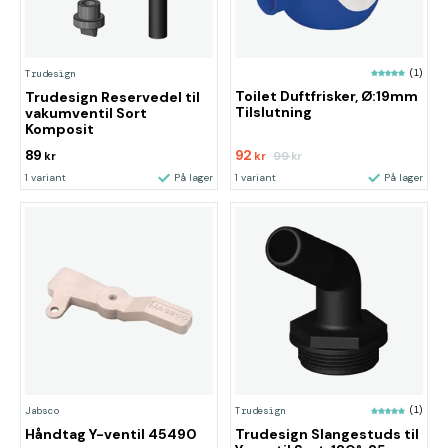
(1)
Trudesign
Toilet Duftfrisker, Ø:19mm
Trudesign Reservedel til
Tilslutning
vakumventil Sort
Komposit
89
92
99
kr
kr
kr
1 variant
På lager
1 variant
På lager
Jabsco
Trudesign
(1)
Håndtag Y-ventil 45490
Trudesign Slangestuds til