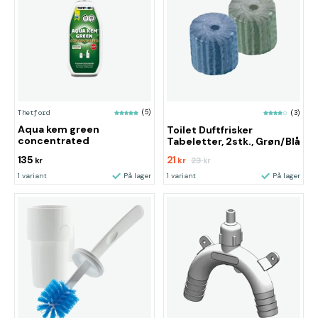
Thetford
(5)
(3)
Aqua kem green
Toilet Duftfrisker
concentrated
Tabeletter, 2stk., Grøn/Blå
135
21
23
kr
kr
kr
1 variant
På lager
1 variant
På lager