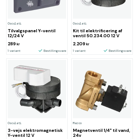
Osculati
Osculati
Tilvalgspanel Y-ventil
Kit til elektrificering af
12/24 V
ventil 50.234.00 12 V
289
2.209
kr
kr
1 variant
Bestillingsvare
1 variant
Bestillingsvare
Osculati
Marco
3-vejs elektromagnetisk
Magnetventil 1/4" til vand,
Y-ventil 12 V
24v