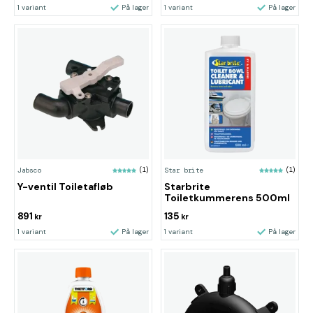
1 variant
På lager
1 variant
På lager
Jabsco
(1)
Star brite
(1)
Y-ventil Toiletafløb
Starbrite
Toiletkummerens 500ml
891
135
kr
kr
1 variant
På lager
1 variant
På lager