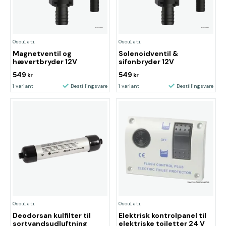
Osculati
Osculati
Magnetventil og
Solenoidventil &
hævertbryder 12V
sifonbryder 12V
549
549
kr
kr
1 variant
Bestillingsvare
1 variant
Bestillingsvare
Osculati
Osculati
Deodorsan kulfilter til
Elektrisk kontrolpanel til
sortvandsudluftning
elektriske toiletter 24 V