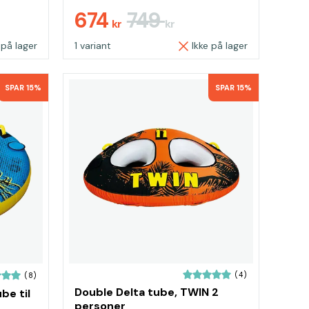
674
749
kr
kr
 på lager
1 variant
Ikke på lager
SPAR 15%
SPAR 15%
(4)
(8)
Double Delta tube, TWIN 2
be til
personer