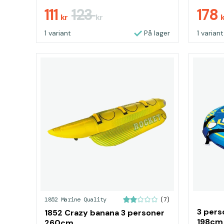
111
123
178
kr
kr
1 variant
På lager
1 variant
1852 Marine Quality
(7)
3 pers
1852 Crazy banana 3 personer
198cm
260cm