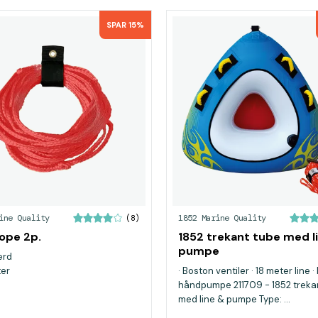
SPAR 15%
ine Quality
1852 Marine Quality
(8)
ope 2p.
1852 trekant tube med l
pumpe
ærd
ter
· Boston ventiler · 18 meter line 
håndpumpe 211709 - 1852 treka
med line & pumpe Type: ...