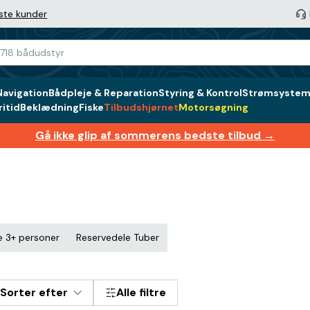
ste kunder
Navigation
Bådpleje & Reparation
Styring & Kontrol
Strømsystem 
itid
Beklædning
Fiske
Tilbudshjørnet
Motorsøgning
Gå ikke glip af sommerens bedste tilbud →
e 3+ personer
Reservedele Tuber
Sorter efter
Alle filtre