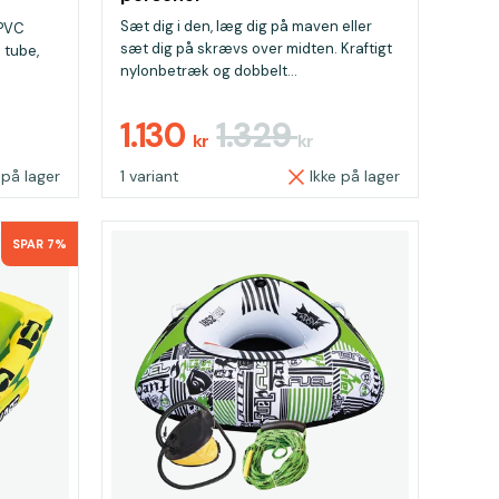
Sæt dig i den, læg dig på maven eller
 PVC
sæt dig på skrævs over midten. Kraftigt
 tube,
nylonbetræk og dobbelt...
1.130
1.329
kr
kr
 på lager
1 variant
Ikke på lager
SPAR 7%