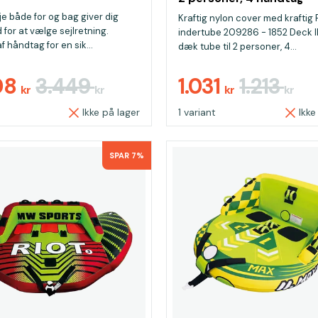
je både for og bag giver dig
Kraftig nylon cover med kraftig
 for at vælge sejlretning.
indertube 209286 - 1852 Deck II
 håndtag for en sik...
dæk tube til 2 personer, 4...
08
3.449
1.031
1.213
kr
kr
kr
kr
Ikke på lager
1 variant
Ikke
SPAR 7%