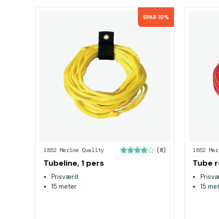
SPAR 10%
1852 Marine Quality
1852 Mar
(8)
Tubeline, 1 pers
Tube r
Prisværd
Prisv
15 meter
15 me