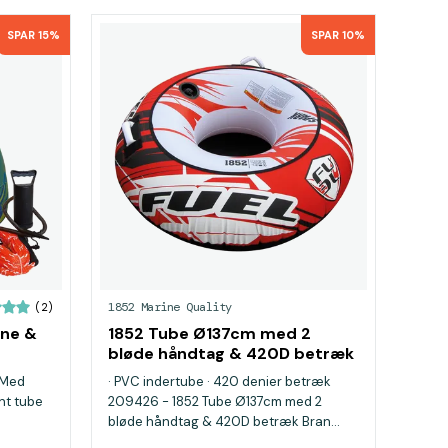
SPAR 15%
SPAR 10%
1852 Marine Quality
(2)
ine &
1852 Tube Ø137cm med 2
bløde håndtag & 420D betræk
· Med
· PVC indertube · 420 denier betræk
nt tube
209426 - 1852 Tube Ø137cm med 2
bløde håndtag & 420D betræk Bran...