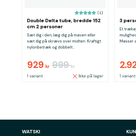
(1)
Double Delta tube, bredde 152
3 pers
cm 2 personer
Et trækø
Sæt dig i den, læg dig på maven eller
mulighed
sæt dig på skrævs over midten. Kraftigt
Masser af
nylonbetræk og dobbelt...
929
999
2.9
kr
kr
1 variant
Ikke på lager
1 variant
WATSKI
KUN