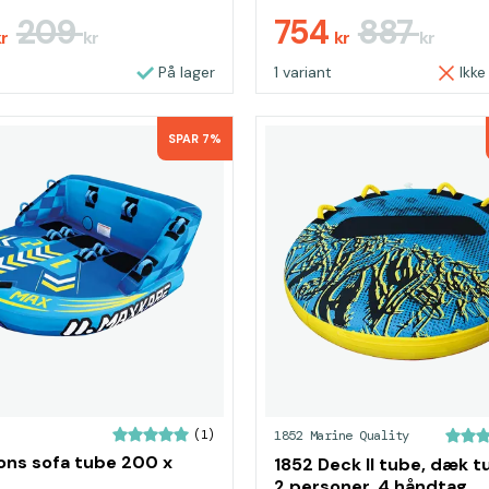
209
754
887
kr
kr
kr
kr
På lager
1 variant
Ikke
SPAR 7%
(1)
1852 Marine Quality
ons sofa tube 200 x
1852 Deck II tube, dæk tu
2 personer, 4 håndtag