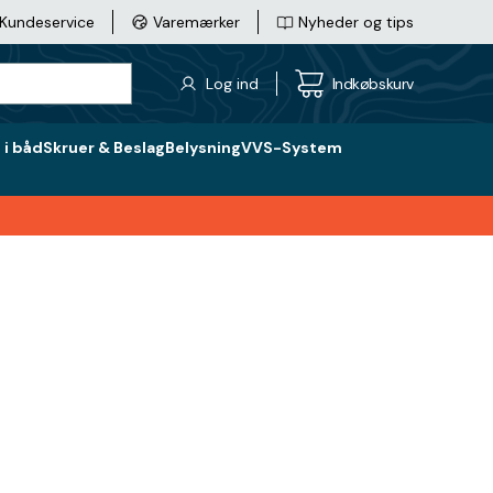
Kundeservice
Varemærker
Nyheder og tips
Log ind
Indkøbskurv
i båd
Skruer & Beslag
Belysning
VVS-System