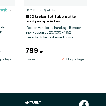
(2)
1852 Marine Quality
1852 trekantet tube pakke
med pumpe & tov
 dig
· Boston ventiler · 4 håndtag · 18 meter
g.
line · Fodpumpe 207030 - 1852
trekantet tube pakke med pump...
799
r
kr
 på lager
1 variant
Ikke på lager
AKTUELT