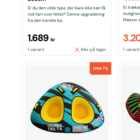
Et trækø
Er du den vilde type, der bare ikke kan få
mulighed
nok fart over feltet? Denne upgradering
Masser af
fra den kendte ba...
1.689
3.2
kr
1 variant
Ikke på lager
1 variant
SPAR 7%