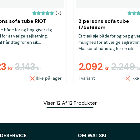
(2)
ons sofa tube RIOT
2 persons sofa tube
175x168cm
je både for og bag giver dig
 for at vælge sejlretning.
Et trækøje både for og bag giver
 håndtag for en sik...
mulighed for at vælge sejlretnin
Masser af håndtag for en sik...
23
3.143
2.092
2.249
kr
kr
kr
k
Ikke på lager
1 variant
Ikke
Viser
12
Af
12
Produkter
DESERVICE
OM WATSKI