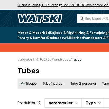
Hurtig levering, 1-3 hverdage
Over 200.000 kvalitetsbevid
Motor & Motorbåd
Sejlads & Rig
Ankring & Fortøjning
Pantry & Komfort
Dækudstyr
Sikkerhed
Vandsport & Fr
Vandsport & Fritid
/
Vandsport
/
Tubes
Tubes
Tilbage
Tube 1 person
Tube 2 personer
Tub
Produkter: 12
Varemærker
Type