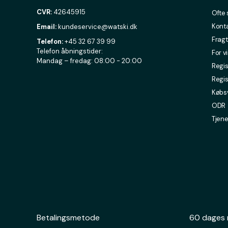
CVR:
42645915
Ofte 
Konta
Email:
kundeservice@watski.dk
Fragt
Telefon:
+45 32 67 39 99
Telefon åbningstider:
For v
Mandag – fredag: 08:00 - 20:00
Regis
Regis
Købsv
ODR
Tjene
Betalingsmetode
60 dages 