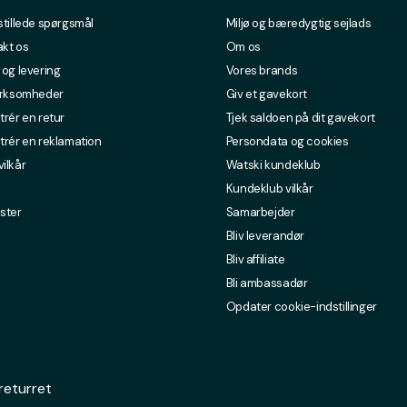
stillede spørgsmål
Miljø og bæredygtig sejlads
kt os
Om os
 og levering
Vores brands
irksomheder
Giv et gavekort
trér en retur
Tjek saldoen på dit gavekort
trér en reklamation
Persondata og cookies
ilkår
Watski kundeklub
Kundeklub vilkår
ster
Samarbejder
Bliv leverandør
Bliv affiliate
Bli ambassadør
Opdater cookie-indstillinger
returret