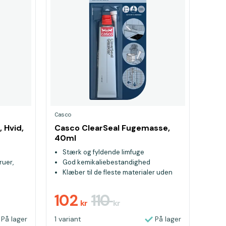
Casco
 Hvid,
Casco ClearSeal Fugemasse,
40ml
Stærk og fyldende limfuge
ruer,
God kemikaliebestandighed
Klæber til de fleste materialer uden
primer
102
110
kr
kr
På lager
1 variant
På lager