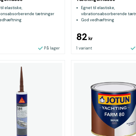
til elastiske,
Egnet til elastiske,
tionsabsorberende tætninger
vibrationsabsorberende tæt
edhæftning
God vedhæftning
r til inden-og udendørs brug
Passer til inden-og udendørs
82
r
kr
På lager
1 variant