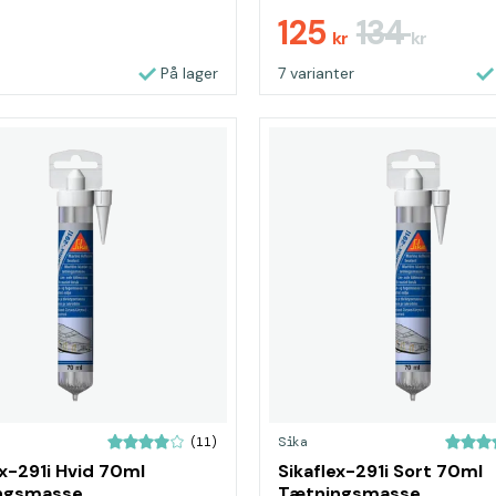
125
134
r
kr
kr
På lager
7 varianter
Sika
(11)
1i Hvid 70ml
Sikaflex-291i Sort 70ml
ngsmasse
Tætningsmasse