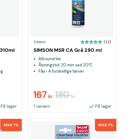
Simson
(12)
e 310ml
SIMSON MSR CA Grå 290 ml
Allround lim
Åbningstid: 20 min ved 20°C
og
Fås i 4 forskellige farver
167
180
kr
kr
På lager
1 variant
På lager
SPAR 7%
SPAR 7%