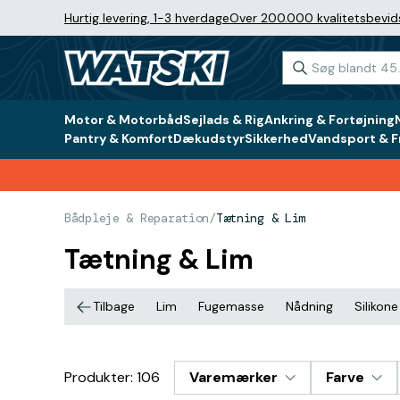
Hurtig levering, 1-3 hverdage
Over 200.000 kvalitetsbevid
Motor & Motorbåd
Sejlads & Rig
Ankring & Fortøjning
Pantry & Komfort
Dækudstyr
Sikkerhed
Vandsport & Fr
Bådpleje & Reparation
/
Tætning & Lim
Tætning & Lim
Tilbage
Lim
Fugemasse
Nådning
Silikone
Produkter: 106
Varemærker
Farve