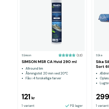
Simson
Sika
(12)
SIMSON MSR CA Hvid 290 ml
Sika S
Sort 
Allround lim
Åbningstid: 20 min ved 20°C
Ældni
Fås i 4 forskellige farver
Opløs
Lugts
121
29
kr
1 variant
På lager
1 variant