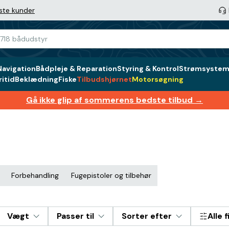
ste kunder
Navigation
Bådpleje & Reparation
Styring & Kontrol
Strømsystem 
itid
Beklædning
Fiske
Tilbudshjørnet
Motorsøgning
Gå ikke glip af sommerens bedste tilbud →
Forbehandling
Fugepistoler og tilbehør
Vægt
Passer til
Sorter efter
Alle f