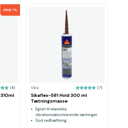
SPAR 7%
Sika
(6)
(7)
 310ml
Sikaflex-591 Hvid 300 ml
Tætningsmasse
Egnet til elastiske,
vibrationsabsorberende tætninger
God vedhæftning
Passer til inden-og udendørs brug