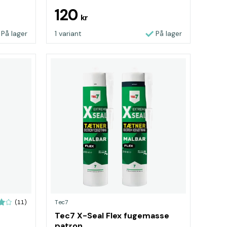
120
kr
På lager
1 variant
På lager
Tec7
(11)
Tec7 X-Seal Flex fugemasse
patron