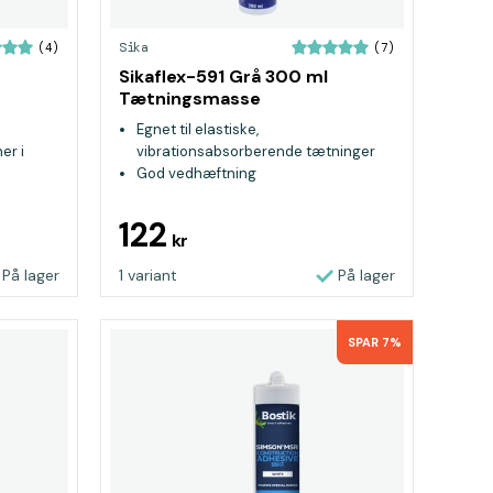
Sika
(4)
(7)
Sikaflex-591 Grå 300 ml
Tætningsmasse
Egnet til elastiske,
er i
vibrationsabsorberende tætninger
God vedhæftning
Passer til inden-og udendørs brug
122
kr
På lager
1 variant
På lager
SPAR 7%