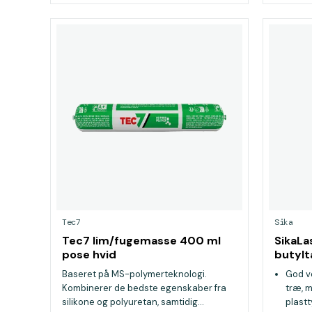
Tec7
Sika
Tec7 lim/fugemasse 400 ml
SikaL
pose hvid
butylt
Baseret på MS-polymerteknologi.
God ve
Kombinerer de bedste egenskaber fra
træ, m
silikone og polyuretan, samtidig...
plast