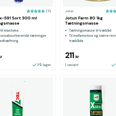
Jotun
(7)
ex-591 Sort 300 ml
Jotun Farm 80 1kg
ngsmasse
Tætningsmasse
til elastiske,
Tætningsmasse til træbåd
tionsabsorberende tætninger
Til mellemstore og større revn
edhæftning
træbåde
r til inden-og udendørs brug
Elastisk tætningsmasse
211
kr
kr
På lager
1 variant