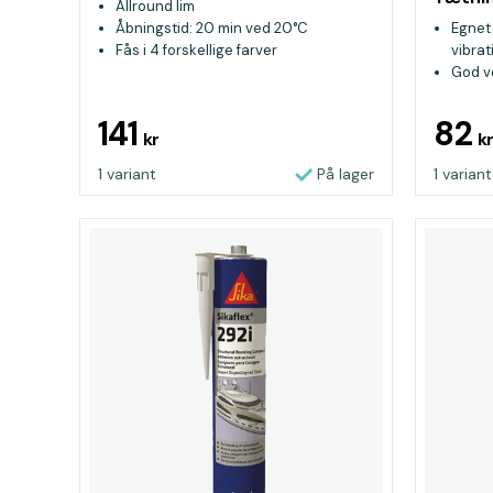
Allround lim
Åbningstid: 20 min ved 20°C
Egnet 
Fås i 4 forskellige farver
vibra
God v
Passe
141
82
kr
k
1 variant
På lager
1 variant