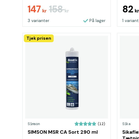
147
158
82
kr
kr
k
3 varianter
På lager
1 variant
Tjek prisen
Simson
Sika
(12)
SIMSON MSR CA Sort 290 ml
Sikaflex-29
Tætni