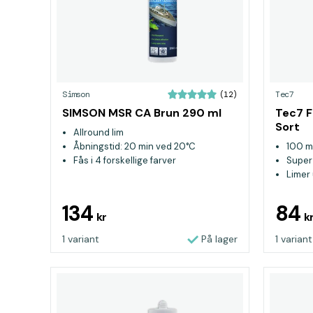
Simson
Tec7
(12)
SIMSON MSR CA Brun 290 ml
Tec7 
Sort
Allround lim
Åbningstid: 20 min ved 20°C
100 m
Fås i 4 forskellige farver
Super
Limer
134
84
kr
k
1 variant
På lager
1 variant