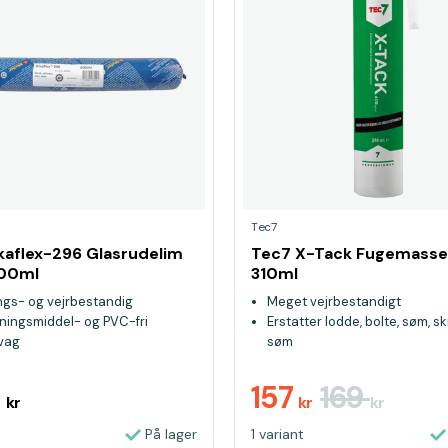
Tec7
ikaflex-296 Glasrudelim
Tec7 X-Tack Fugemasse,
600ml
310ml
ngs- og vejrbestandig
Meget vejrbestandigt
ningsmiddel- og PVC-fri
Erstatter lodde, bolte, søm, sk
vag
søm
9
157
169
kr
kr
kr
På lager
1 variant