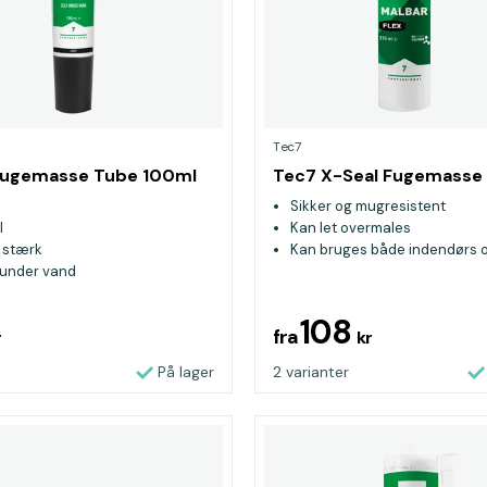
Tec7
Fugemasse Tube 100ml
Tec7 X-Seal Fugemass
Sikker og mugresistent
l
Kan let overmales
 stærk
Kan bruges både indendørs 
 under vand
udendørs
108
fra
r
kr
På lager
2 varianter