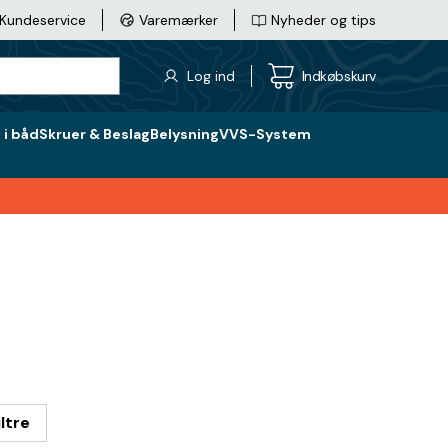
Kundeservice
Varemærker
Nyheder og tips
Log ind
Indkøbskurv
i båd
Skruer & Beslag
Belysning
VVS-System
iltre