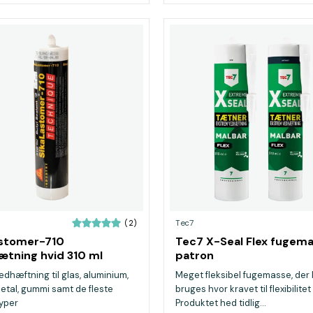
Tec7
(2)
astomer-710
Tec7 X-Seal Flex fugem
ætning hvid 310 ml
patron
dhæftning til glas, aluminium,
Meget fleksibel fugemasse, der
etal, gummi samt de fleste
bruges hvor kravet til flexibilitet 
typer
Produktet hed tidlig...