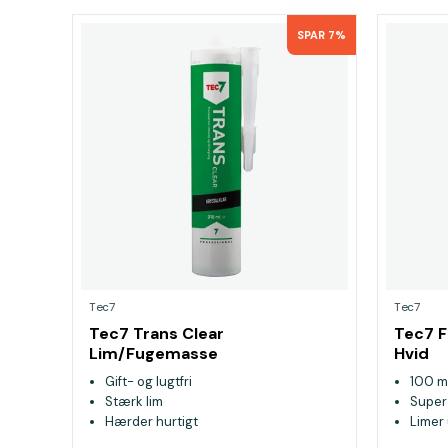
SPAR 7%
Tec7
Tec7
Tec7 Trans Clear
Tec7 
Lim/Fugemasse
Hvid
Gift- og lugtfri
100 m
Stærk lim
Super
Hærder hurtigt
Limer