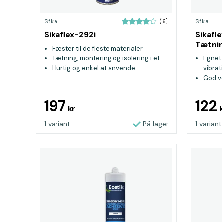
Sika
Sika
(6)
Sikaflex-292i
Sikafl
Tætni
Fæster til de fleste materialer
Tætning, montering og isolering i et
Egnet 
Hurtig og enkel at anvende
vibra
God v
Passe
197
122
kr
1 variant
På lager
1 variant