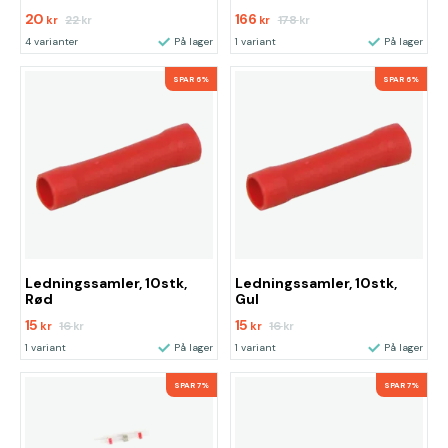
20
166
22
178
kr
kr
kr
kr
4 varianter
På lager
1 variant
På lager
SPAR 6%
SPAR 6%
Ledningssamler, 10stk,
Ledningssamler, 10stk,
Rød
Gul
15
15
16
16
kr
kr
kr
kr
1 variant
På lager
1 variant
På lager
SPAR 7%
SPAR 7%