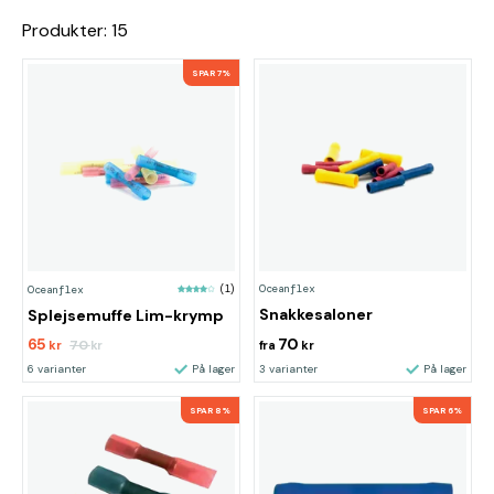
Produkter: 15
SPAR 7%
Oceanflex
Oceanflex
(1)
Snakkesaloner
Splejsemuffe Lim-krymp
65
70
70
kr
kr
fra
kr
6 varianter
På lager
3 varianter
På lager
SPAR 8%
SPAR 6%