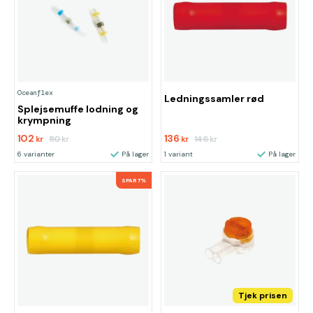
Oceanflex
Ledningssamler rød
Splejsemuffe lodning og
krympning
102
136
110
146
kr
kr
kr
kr
6 varianter
På lager
1 variant
På lager
SPAR 7%
Tjek prisen