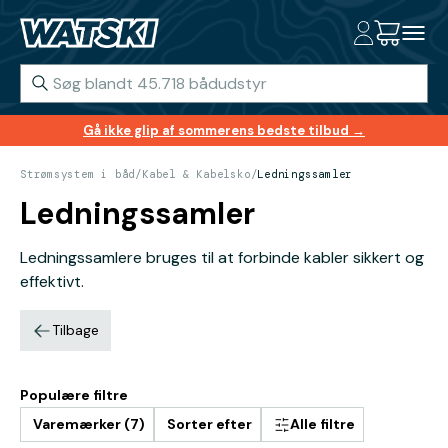
Gå ikke glip af sommerens bedste tilbud →
Strømsystem i båd
/
Kabel & Kabelsko
/
Ledningssamler
Ledningssamler
Ledningssamlere bruges til at forbinde kabler sikkert og
effektivt.
Tilbage
Populære filtre
Varemærker (7)
Sorter efter
Alle filtre