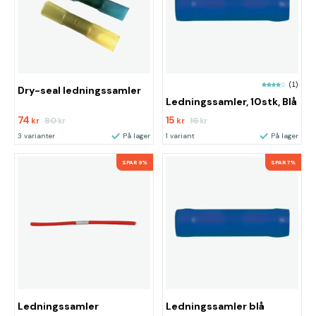
(1)
Dry-seal ledningssamler
Ledningssamler, 10stk, Blå
74
15
80
16
kr
kr
kr
kr
3 varianter
På lager
1 variant
På lager
SPAR 9%
SPAR 7%
Ledningssamler
Ledningssamler blå