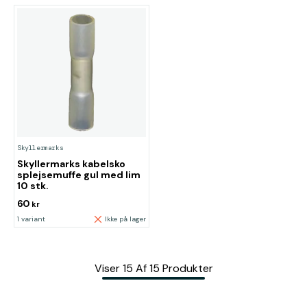
Skyllermarks
Skyllermarks kabelsko
splejsemuffe gul med lim
10 stk.
60
kr
1 variant
Ikke på lager
Viser
15
Af
15
Produkter