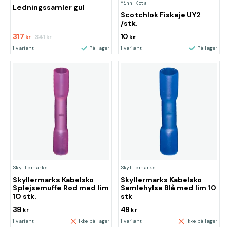
Minn Kota
Ledningssamler gul
Scotchlok Fiskøje UY2
/stk.
317
10
341
kr
kr
kr
1 variant
På lager
1 variant
På lager
Skyllermarks
Skyllermarks
Skyllermarks Kabelsko
Skyllermarks Kabelsko
Splejsemuffe Rød med lim
Samlehylse Blå med lim 10
10 stk.
stk
39
49
kr
kr
1 variant
Ikke på lager
1 variant
Ikke på lager