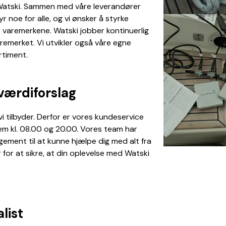
t Watski. Sammen med våre leverandører
yr noe for alle, og vi ønsker å styrke
e varemerkene. Watski jobber kontinuerlig
remerket. Vi utvikler også våre egne
rtiment.
 værdiforslag
vi tilbyder. Derfor er vores kundeservice
lem kl. 08.00 og 20.00. Vores team har
ment til at kunne hjælpe dig med alt fra
 for at sikre, at din oplevelse med Watski
list