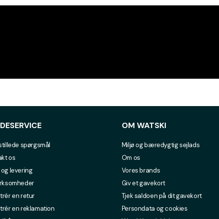
DESERVICE
OM WATSKI
stillede spørgsmål
Miljø og bæredygtig sejlads
kt os
Om os
 og levering
Vores brands
irksomheder
Giv et gavekort
trér en retur
Tjek saldoen på dit gavekort
trér en reklamation
Persondata og cookies