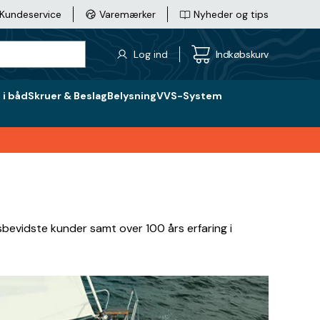
Kundeservice
Varemærker
Nyheder og tips
Log ind
Indkøbskurv
i båd
Skruer & Beslag
Belysning
VVS-System
bevidste kunder samt over 100 års erfaring i