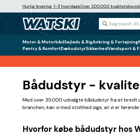
Hurtig levering, 1-3 hverdage
Over 200.000 kvalitetsbevid
Motor & Motorbåd
Sejlads & Rig
Ankring & Fortøjning
Pantry & Komfort
Dækudstyr
Sikkerhed
Vandsport & Fr
Bådudstyr - kvalite
Med over 35.000 udvalgte bådudstyr fra et bredt ud
branchen, kan vi med stolthed sige, at vi er førende
Hvorfor købe bådudstyr hos W