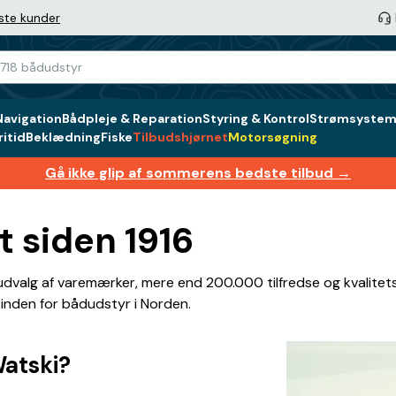
ste kunder
Navigation
Bådpleje & Reparation
Styring & Kontrol
Strømsystem 
itid
Beklædning
Fiske
Tilbudshjørnet
Motorsøgning
Gå ikke glip af sommerens bedste tilbud →
t siden 1916
valg af varemærker, mere end 200.000 tilfredse og kvalitets
 inden for bådudstyr i Norden.
atski?