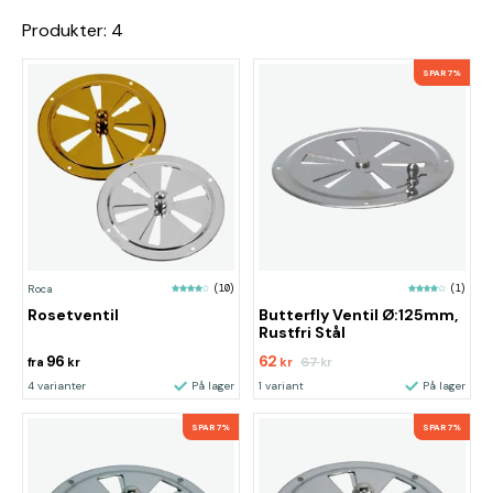
Produkter: 4
SPAR 7%
Roca
(10)
(1)
Rosetventil
Butterfly Ventil Ø:125mm,
Rustfri Stål
96
62
67
fra
kr
kr
kr
4 varianter
På lager
1 variant
På lager
SPAR 7%
SPAR 7%