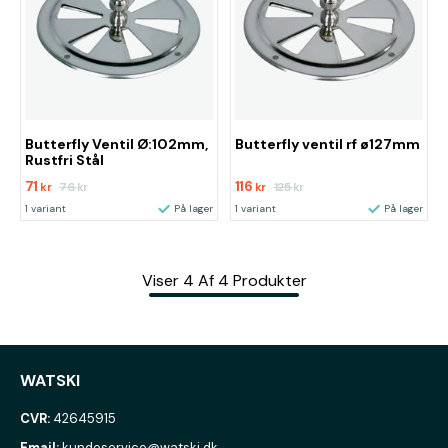
Butterfly Ventil Ø:102mm,
Butterfly ventil rf ø127mm
Rustfri Stål
71
116
76
125
kr
kr
kr
kr
1 variant
På lager
1 variant
På lager
Viser
4
Af
4
Produkter
WATSKI
CVR:
42645915
Email:
kundeservice@watski.dk