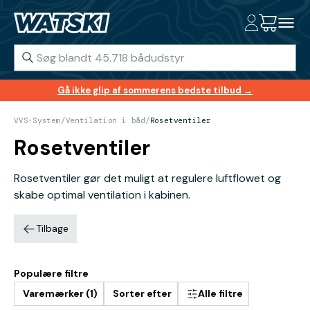
Gå ikke glip af sommerens bedste tilbud →
VVS-System
/
Ventilation i båd
/
Rosetventiler
Rosetventiler
Rosetventiler gør det muligt at regulere luftflowet og
skabe optimal ventilation i kabinen.
Tilbage
Populære filtre
Varemærker (1)
Sorter efter
Alle filtre