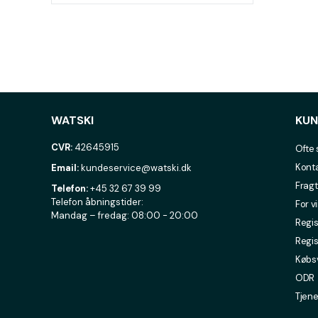
WATSKI
KUN
CVR:
42645915
Ofte 
Konta
Email:
kundeservice@watski.dk
Fragt
Telefon:
+45 32 67 39 99
Telefon åbningstider:
For v
Mandag – fredag: 08:00 - 20:00
Regis
Regis
Købsv
ODR
Tjene