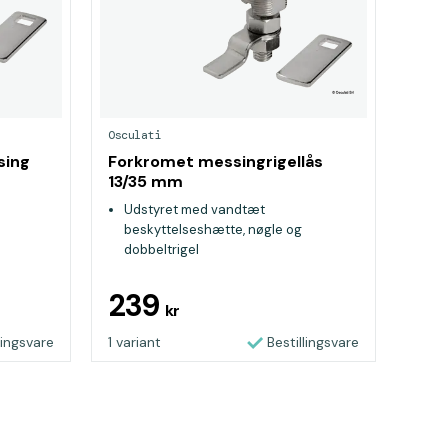
Osculati
sing
Forkromet messingrigellås
13/35 mm
Udstyret med vandtæt
beskyttelseshætte, nøgle og
dobbeltrigel
90° rotation med indvendig
antivibrationsfjeder
239
kr
lingsvare
1 variant
Bestillingsvare