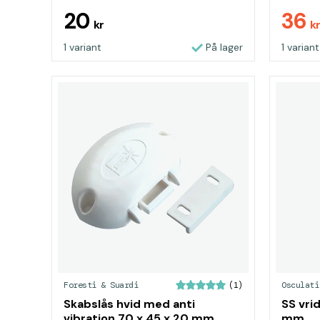
20
36
kr
k
1 variant
På lager
1 variant
Foresti & Suardi
Osculati
(1)
Skabslås hvid med anti
SS vri
vibration 70 x 45 x 20 mm
mm