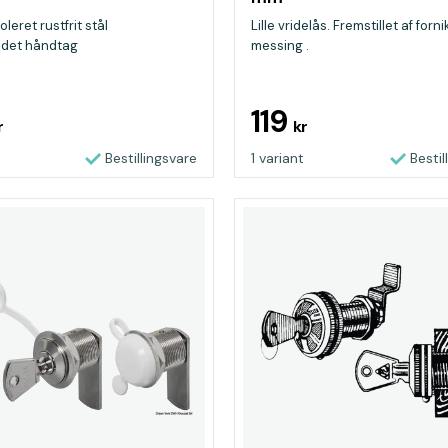
oleret rustfrit stål
Lille vridelås. Fremstillet af forni
ldet håndtag
messing .
119
r
kr
Bestillingsvare
1 variant
Bestil