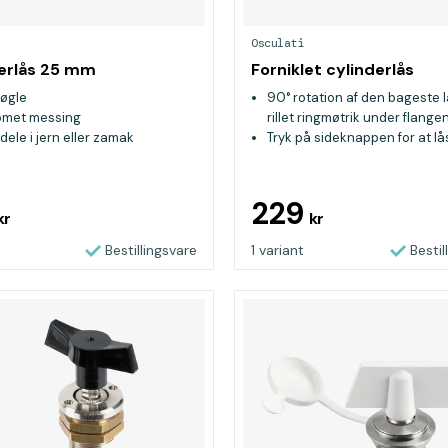
Osculati
erlås 25 mm
Forniklet cylinderlås
øgle
90° rotation af den bageste 
omet messing
rillet ringmøtrik under flange
dele i jern eller zamak
Tryk på sideknappen for at lå
brug nøglen til at frigøre den
Kan altid bruges uden nøgle
229
kr
kr
Bestillingsvare
1 variant
Bestil