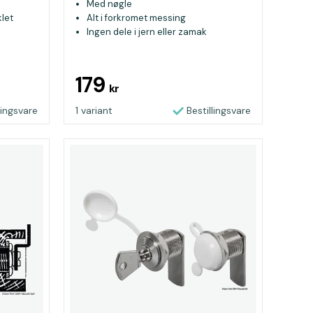
Med nøgle
klet
Alt i forkromet messing
Ingen dele i jern eller zamak
179
kr
lingsvare
1 variant
Bestillingsvare