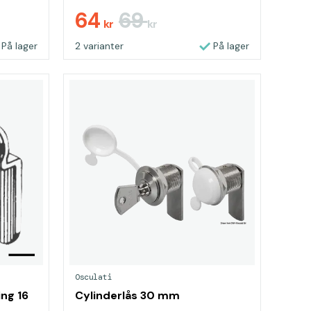
64
69
kr
kr
På lager
2 varianter
På lager
Osculati
ing 16
Cylinderlås 30 mm