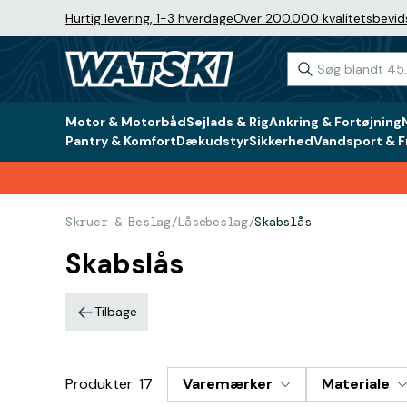
Hurtig levering, 1-3 hverdage
Over 200.000 kvalitetsbevid
Motor & Motorbåd
Sejlads & Rig
Ankring & Fortøjning
Pantry & Komfort
Dækudstyr
Sikkerhed
Vandsport & Fr
Skruer & Beslag
/
Låsebeslag
/
Skabslås
Skabslås
Tilbage
Produkter: 17
Varemærker
Materiale