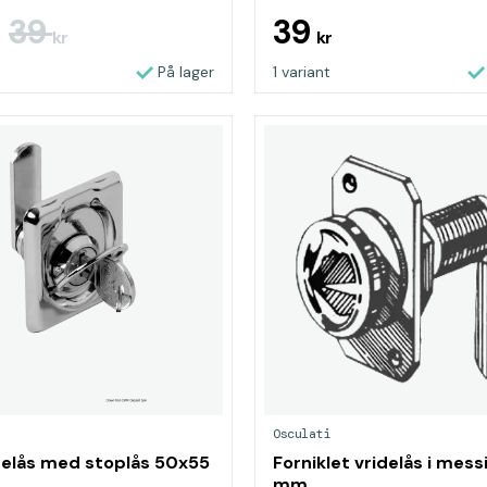
39
39
r
kr
kr
På lager
1 variant
Osculati
delås med stoplås 50x55
Forniklet vridelås i mess
mm