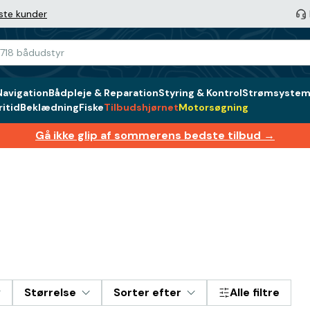
ste kunder
Navigation
Bådpleje & Reparation
Styring & Kontrol
Strømsystem 
itid
Beklædning
Fiske
Tilbudshjørnet
Motorsøgning
Gå ikke glip af sommerens bedste tilbud →
Størrelse
Sorter efter
Alle filtre