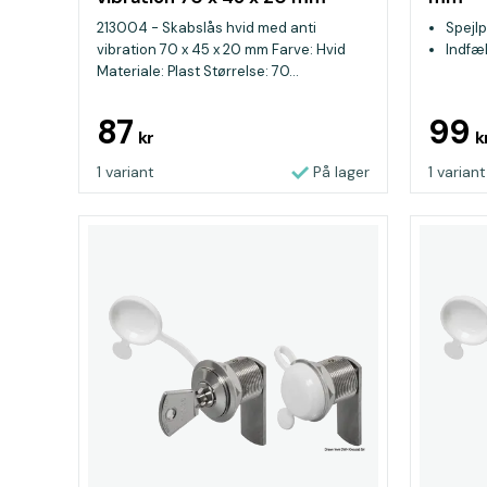
213004 - Skabslås hvid med anti
Spejlp
vibration 70 x 45 x 20 mm Farve: Hvid
Indfæ
Materiale: Plast Størrelse: 70...
87
99
kr
k
1 variant
På lager
1 variant