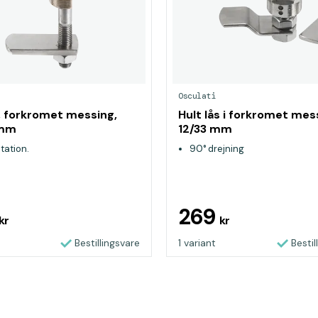
Osculati
s, forkromet messing,
Hult lås i forkromet mes
 mm
12/33 mm
tation.
90° drejning
269
kr
kr
Bestillingsvare
1 variant
Bestil