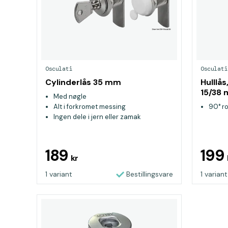
Osculati
Osculati
Cylinderlås 35 mm
Hulllå
15/38
Med nøgle
Alt i forkromet messing
90° ro
Ingen dele i jern eller zamak
189
199
kr
1 variant
Bestillingsvare
1 variant