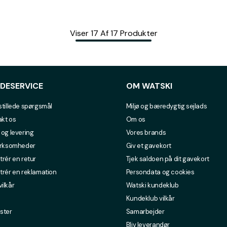
Viser
17
Af
17
Produkter
DESERVICE
OM WATSKI
stillede spørgsmål
Miljø og bæredygtig sejlads
kt os
Om os
 og levering
Vores brands
irksomheder
Giv et gavekort
trér en retur
Tjek saldoen på dit gavekort
trér en reklamation
Persondata og cookies
ilkår
Watski kundeklub
Kundeklub vilkår
ster
Samarbejder
Bliv leverandør