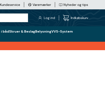
Kundeservice
Varemærker
Nyheder og tips
Log ind
Indkøbskurv
i båd
Skruer & Beslag
Belysning
VVS-System