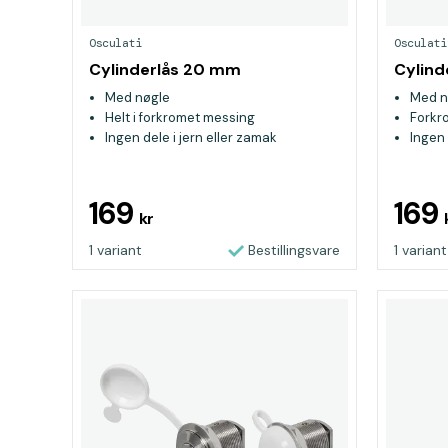
Osculati
Osculati
Cylinderlås 20 mm
Cylind
Med nøgle
Med n
Helt i forkromet messing
Forkr
Ingen dele i jern eller zamak
Ingen 
169
169
kr
1 variant
Bestillingsvare
1 variant