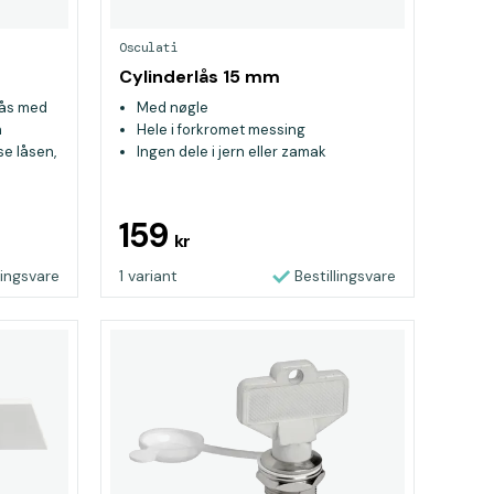
Osculati
Cylinderlås 15 mm
lås med
Med nøgle
n
Hele i forkromet messing
se låsen,
Ingen dele i jern eller zamak
159
kr
lingsvare
1 variant
Bestillingsvare