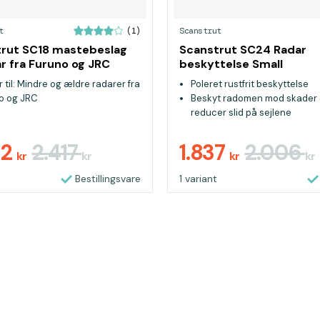
t
Scanstrut
(1)
rut SC18 mastebeslag
Scanstrut SC24 Radar
ar fra Furuno og JRC
beskyttelse Small
 til: Mindre og ældre radarer fra
Poleret rustfrit beskyttelse
o og JRC
Beskyt radomen mod skader
reducer slid på sejlene
Monteres ved hjælp af rado
72
2.417
1.837
2.006
kr
kr
kr
kr
Bestillingsvare
1 variant