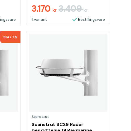
3.170
3.409
kr
kr
lingsvare
1 variant
Bestillingsvare
SPAR 7%
Scanstrut
Scanstrut SC29 Radar
beskyttelse til Raymarine