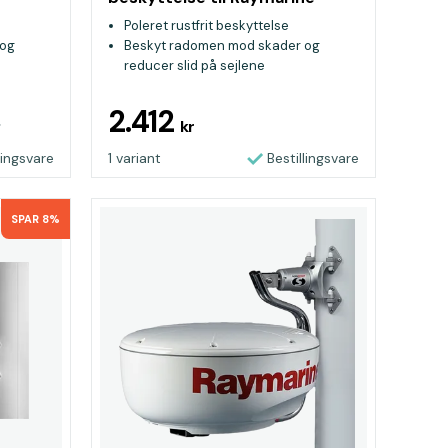
Quantum
Poleret rustfrit beskyttelse
 og
Beskyt radomen mod skader og
reducer slid på sejlene
mskruer
Monteres ved hjælp af radomskruer
2.412
r
kr
lingsvare
1 variant
Bestillingsvare
SPAR 8%