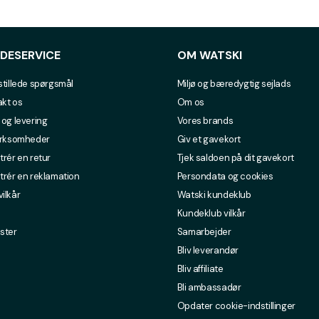
DESERVICE
OM WATSKI
stillede spørgsmål
Miljø og bæredygtig sejlads
kt os
Om os
 og levering
Vores brands
irksomheder
Giv et gavekort
trér en retur
Tjek saldoen på dit gavekort
trér en reklamation
Persondata og cookies
ilkår
Watski kundeklub
Kundeklub vilkår
ster
Samarbejder
Bliv leverandør
Bliv affiliate
Bli ambassadør
Opdater cookie-indstillinger