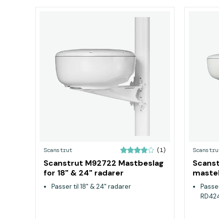
Scanstrut
Scanstru
(1)
Scanstrut M92722 Mastbeslag
Scans
for 18" & 24" radarer
masteb
RD424
Passer til 18" & 24" radarer
Passe
RD42