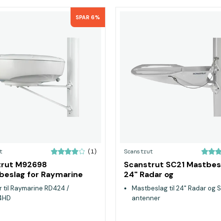
SPAR 6%
t
Scanstrut
(1)
trut M92698
Scanstrut SC21 Mastbesl
eslag for Raymarine
24" Radar og
 / RD424HD
Satcom-/satellitantenn
r til Raymarine RD424 /
Mastbeslag til 24" Radar og
4HD
antenner