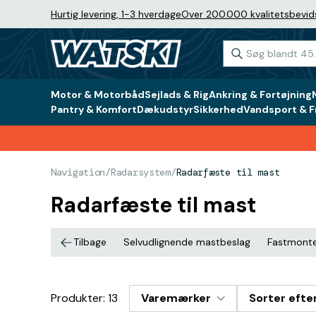
Hurtig levering, 1-3 hverdage
Over 200.000 kvalitetsbevid
Motor & Motorbåd
Sejlads & Rig
Ankring & Fortøjning
Pantry & Komfort
Dækudstyr
Sikkerhed
Vandsport & Fr
Navigation
/
Radarsystem
/
Radarfæste til mast
Radarfæste til mast
Tilbage
Selvudlignende mastbeslag
Fastmonte
Produkter: 13
Varemærker
Sorter efte