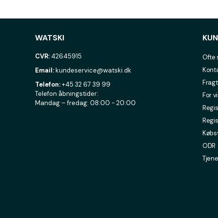
WATSKI
KUN
CVR:
42645915
Ofte 
Konta
Email:
kundeservice@watski.dk
Fragt
Telefon:
+45 32 67 39 99
Telefon åbningstider:
For v
Mandag – fredag: 08:00 - 20:00
Regis
Regis
Købsv
ODR
Tjene