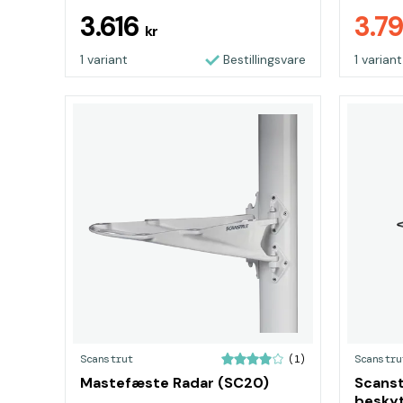
3.616
3.7
kr
1 variant
Bestillingsvare
1 variant
Scanstrut
Scanstru
(1)
Mastefæste Radar (SC20)
Scanst
beskyt