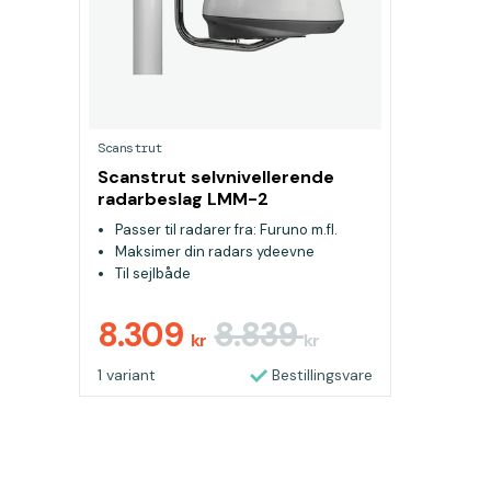
Scanstrut
Scanstrut selvnivellerende
radarbeslag LMM-2
Passer til radarer fra: Furuno m.fl.
Maksimer din radars ydeevne
Til sejlbåde
8.309
8.839
kr
kr
1 variant
Bestillingsvare