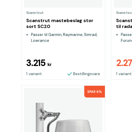
Scanstrut
Scanstru
Scanstrut mastebeslag stor
Scanst
sort SC20
til rad
Passer til Garmin, Raymarine, Simrad,
Passer
Lowrance
Furun
3.215
2.2
kr
1 variant
Bestillingsvare
1 variant
SPAR 6%