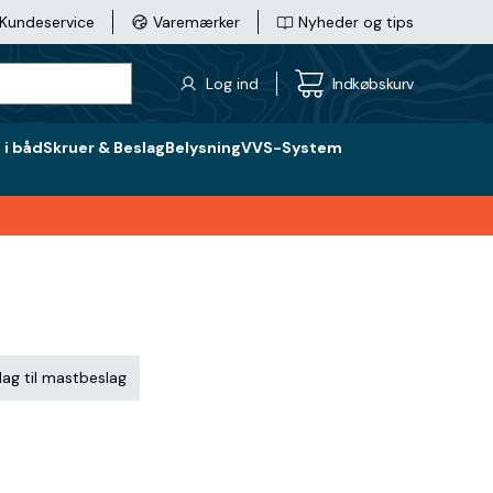
Kundeservice
Varemærker
Nyheder og tips
Log ind
Indkøbskurv
i båd
Skruer & Beslag
Belysning
VVS-System
ag til mastbeslag