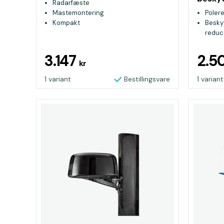
Radarfæste
Mastemontering
Polere
Kompakt
Besky
reduce
Monte
3.147
2.5
kr
1 variant
Bestillingsvare
1 variant