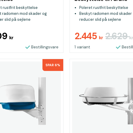
t rustfrit beskyttelse
Poleret rustfrit beskyttelse
t radomen mod skader og
Beskyt radomen mod skader
r slid på sejlene
reducer slid på sejlene
res ved hjælp af radomskruer
Monteres ved hjælp af rado
09
2.445
2.629
kr
kr
k
Bestillingsvare
1 variant
Bestil
SPAR 6%