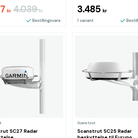
97
4.039
3.485
kr
kr
kr
Bestillingsvare
1 variant
Bestil
t
Scanstrut
rut SC27 Radar
Scanstrut SC25 Radar
telse
beskyttelse til Furuno