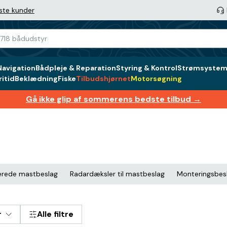
ste kunder
Navigation
Bådpleje & Reparation
Styring & Kontrol
Strømsystem 
itid
Beklædning
Fiske
Tilbudshjørnet
Motorsøgning
Gå ikke glip af sommerens bedste tilbud →
rede mastbeslag
Radardæksler til mastbeslag
Monteringsbesl
r
Alle filtre