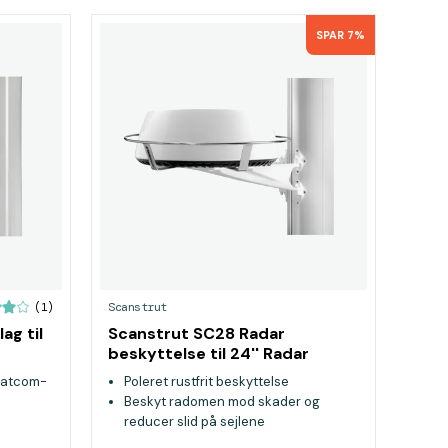
SPAR 7%
Scanstrut
(1)
ag til
Scanstrut SC28 Radar
beskyttelse til 24'' Radar
er
 Satcom-
Poleret rustfrit beskyttelse
Beskyt radomen mod skader og
reducer slid på sejlene
Monteres ved hjælp af radomskruer