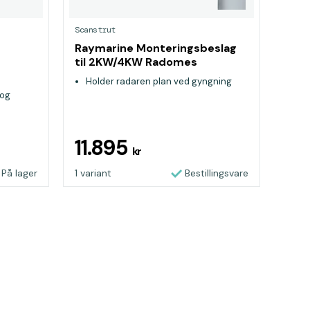
Scanstrut
Raymarine Monteringsbeslag
til 2KW/4KW Radomes
Holder radaren plan ved gyngning
 og
mskruer
11.895
kr
På lager
1 variant
Bestillingsvare