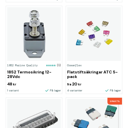
1852 Marine Quality
(1)
Oceanflex
1852 Termosikring 12-
Flatstiftsäkringar ATC 5-
28Vdc
pack
48
20
kr
fra
kr
1 variant
På lager
4 varianter
På lager
SPAR 7%