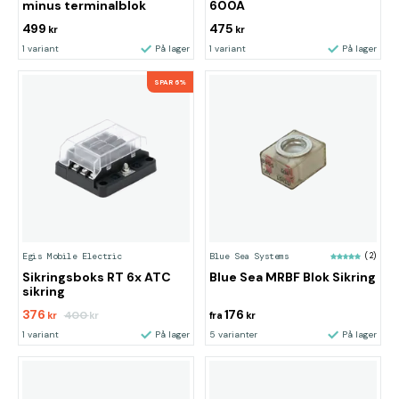
minus terminalblok
600A
499
475
kr
kr
1 variant
På lager
1 variant
På lager
SPAR 6%
Egis Mobile Electric
Blue Sea Systems
(2)
Sikringsboks RT 6x ATC
Blue Sea MRBF Blok Sikring
sikring
376
176
400
kr
kr
fra
kr
1 variant
På lager
5 varianter
På lager