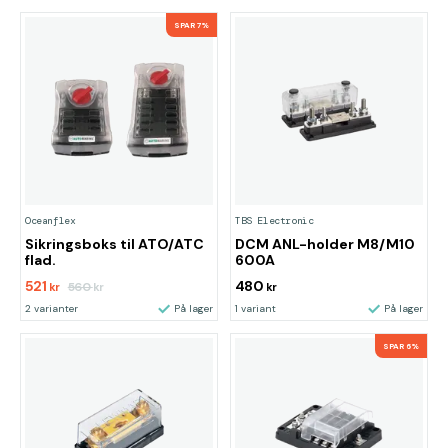
SPAR 7%
Oceanflex
TBS Electronic
Sikringsboks til ATO/ATC
DCM ANL-holder M8/M10
flad.
600A
521
480
560
kr
kr
kr
2 varianter
På lager
1 variant
På lager
SPAR 6%