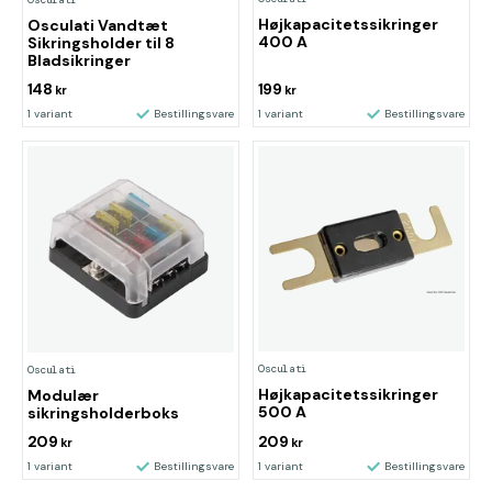
Højkapacitetssikringer
Osculati Vandtæt
400 A
Sikringsholder til 8
Bladsikringer
148
199
kr
kr
1 variant
Bestillingsvare
1 variant
Bestillingsvare
Osculati
Osculati
Højkapacitetssikringer
Modulær
500 A
sikringsholderboks
209
209
kr
kr
1 variant
Bestillingsvare
1 variant
Bestillingsvare