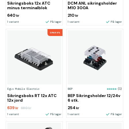
Sikringsboks 12x ATC
DCM ANL sikringsholder
minus terminalblok
M10 300A
640
210
kr
kr
1 variant
På lager
1 variant
På lager
SPAR 6%
Egis Mobile Electric
BEP
(1)
Sikringsboks RT 12x ATC
BEP Sikringsholder 12/24v
12x jord
6 stk.
639
254
680
kr
kr
kr
1 variant
På lager
1 variant
På lager