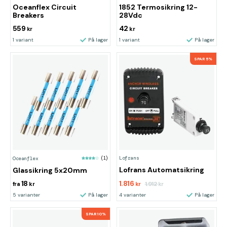
Oceanflex Circuit
1852 Termosikring 12-
Breakers
28Vdc
559
42
kr
kr
1 variant
På lager
1 variant
På lager
SPAR 5%
Lofrans
Oceanflex
(1)
Lofrans Automatsikring
Glassikring 5x20mm
18
1.816
1.912
fra
kr
kr
kr
5 varianter
På lager
4 varianter
På lager
SPAR 10%