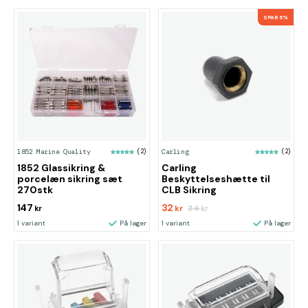
SPAR 6%
1852 Marine Quality
(2)
Carling
(2)
1852 Glassikring &
Carling
porcelæn sikring sæt
Beskyttelseshætte til
270stk
CLB Sikring
147
32
34
kr
kr
kr
1 variant
På lager
1 variant
På lager