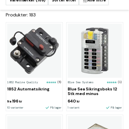
Varemærker (169)
Sorter efter
Alle filtre
Produkter: 183
1852 Marine Quality
(5)
Blue Sea Systems
(1)
1852 Automatsikring
Blue Sea Sikringsboks 12
Stk med minus
196
640
fra
kr
kr
10 varianter
På lager
1 variant
På lager