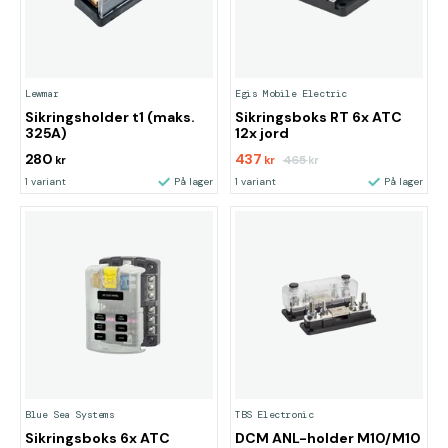
Lewmar
Egis Mobile Electric
Sikringsholder t1 (maks.
Sikringsboks RT 6x ATC
325A)
12x jord
280
437
465
kr
kr
kr
1 variant
På lager
1 variant
På lager
Blue Sea Systems
TBS Electronic
Sikringsboks 6x ATC
DCM ANL-holder M10/M10