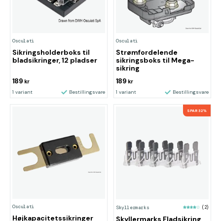
Osculati
Osculati
Sikringsholderboks til
Strømfordelende
bladsikringer, 12 pladser
sikringsboks til Mega-
sikring
189
189
kr
kr
1 variant
Bestillingsvare
1 variant
Bestillingsvare
SPAR 32%
Osculati
Skyllermarks
(2)
Højkapacitetssikringer
Skyllermarks Fladsikring