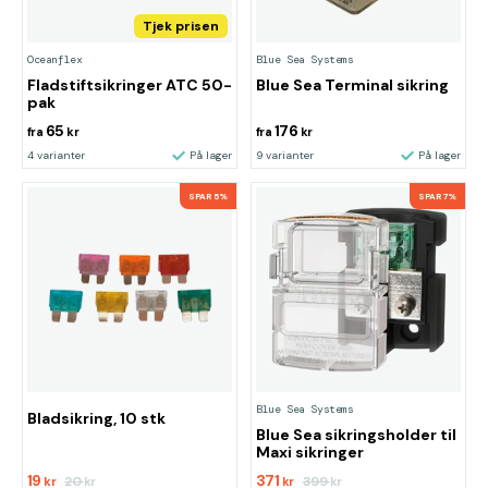
Tjek prisen
Oceanflex
Blue Sea Systems
Fladstiftsikringer ATC 50-
Blue Sea Terminal sikring
pak
65
176
fra
kr
fra
kr
4 varianter
På lager
9 varianter
På lager
SPAR 5%
SPAR 7%
Blue Sea Systems
Bladsikring, 10 stk
Blue Sea sikringsholder til
Maxi sikringer
19
371
20
399
kr
kr
kr
kr