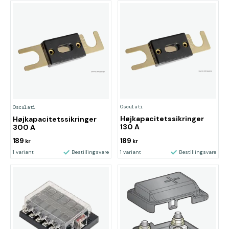
Osculati
Osculati
Højkapacitetssikringer
Højkapacitetssikringer
130 A
300 A
189
189
kr
kr
1 variant
Bestillingsvare
1 variant
Bestillingsvare