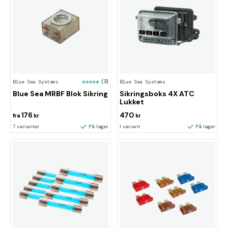
Blue Sea Systems
(3)
Blue Sea Systems
Blue Sea MRBF Blok Sikring
Sikringsboks 4X ATC
Lukket
176
470
fra
kr
kr
7 varianter
På lager
1 variant
På lager