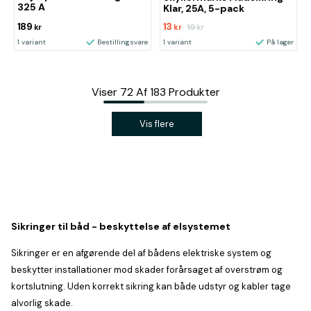
325 A
Klar, 25A, 5-pack
189
13
19
kr
kr
kr
1 variant
Bestillingsvare
1 variant
På lager
Viser
72
Af
183
Produkter
Vis flere
Sikringer til båd - beskyttelse af elsystemet
Sikringer er en afgørende del af bådens elektriske system og
beskytter installationer mod skader forårsaget af overstrøm og
kortslutning. Uden korrekt sikring kan både udstyr og kabler tage
alvorlig skade.