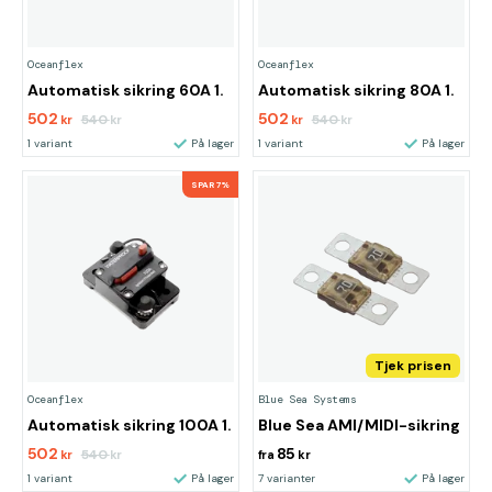
Oceanflex
Oceanflex
Automatisk sikring 60A 1.
Automatisk sikring 80A 1.
502
502
540
540
kr
kr
kr
kr
1 variant
På lager
1 variant
På lager
SPAR 7%
Tjek prisen
Oceanflex
Blue Sea Systems
Automatisk sikring 100A 1.
Blue Sea AMI/MIDI-sikring
502
85
540
kr
kr
fra
kr
1 variant
På lager
7 varianter
På lager