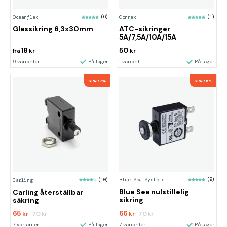
Oceanflex
(6)
Connex
(1)
Glassikring 6,3x30mm
ATC-sikringer
5A/7,5A/10A/15A
18
50
fra
kr
kr
9 varianter
På lager
1 variant
På lager
SPAR 7%
SPAR 6%
Blue Sea Systems
(9)
Carling
(10)
Blue Sea nulstillelig
Carling återställbar
sikring
säkring
65
66
70
70
kr
kr
kr
kr
7 varianter
På lager
7 varianter
På lager