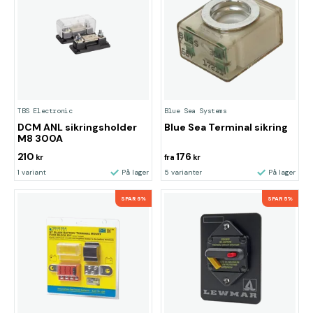
TBS Electronic
Blue Sea Systems
DCM ANL sikringsholder
Blue Sea Terminal sikring
M8 300A
210
176
kr
fra
kr
1 variant
På lager
5 varianter
På lager
SPAR 6%
SPAR 5%