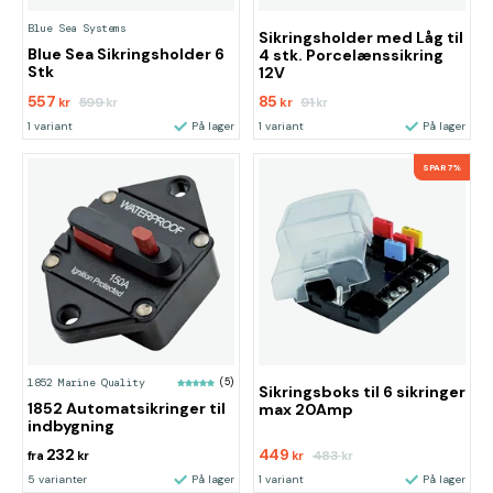
Blue Sea Systems
Sikringsholder med Låg til
Blue Sea Sikringsholder 6
4 stk. Porcelænssikring
Stk
12V
557
85
599
91
kr
kr
kr
kr
1 variant
På lager
1 variant
På lager
SPAR 7%
1852 Marine Quality
(5)
Sikringsboks til 6 sikringer
1852 Automatsikringer til
max 20Amp
indbygning
232
449
483
fra
kr
kr
kr
5 varianter
På lager
1 variant
På lager