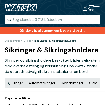
Gå ikke glip af sommerens bedste tilbud →
Strømsystem i båd
/
Sikringer & Sikringsholdere
Sikringer & Sikringsholdere
Sikringer og sikringsholdere beskytter bådens elsystem
mod overbelastning og kortslutning. Hos Watski finder
du et bredt udvalg til sikre installationer ombord.
Tilbage
Automatsikringer
Hovedsikringer
Glass- & 
Populære filtre