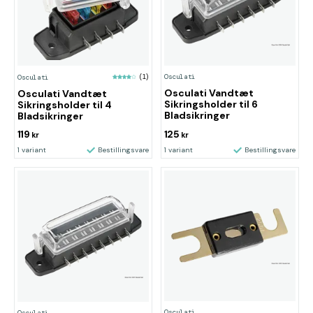
Osculati
Osculati
(1)
Osculati Vandtæt
Osculati Vandtæt
Sikringsholder til 6
Sikringsholder til 4
Bladsikringer
Bladsikringer
119
125
kr
kr
1 variant
Bestillingsvare
1 variant
Bestillingsvare
Osculati
Osculati