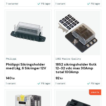
7 varianter
På lager
1 variant
På lager
Philippi
1852 Marine Quality
Phiilippi Sikringsholder
1852 sikringsholder 6stk
med Låg, 6 Sikringer 12V
12-32 vdc max 30Amp
total 100Amp
140
92
kr
kr
1 variant
På lager
1 variant
På lager
SPAR 7%