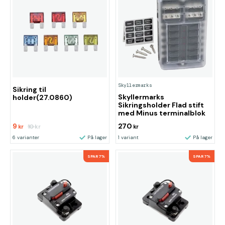
Skyllermarks
Sikring til
Skyllermarks
holder(27.0860)
Sikringsholder Flad stift
med Minus terminalblok
9
270
10
kr
kr
kr
6 varianter
På lager
1 variant
På lager
SPAR 7%
SPAR 7%