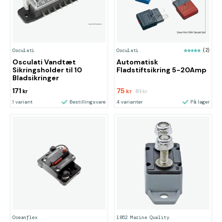
Osculati
Osculati
(2)
Osculati Vandtæt
Automatisk
Sikringsholder til 10
Fladstiftsikring 5-20Amp
Bladsikringer
171
75
81
kr
kr
kr
1 variant
Bestillingsvare
4 varianter
På lager
Oceanflex
1852 Marine Quality