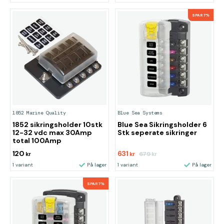
SPAR 7%
1852 Marine Quality
Blue Sea Systems
1852 sikringsholder 10stk
Blue Sea Sikringsholder 6
12-32 vdc max 30Amp
Stk seperate sikringer
total 100Amp
120
631
679
kr
kr
kr
1 variant
På lager
1 variant
På lager
SPAR 7%