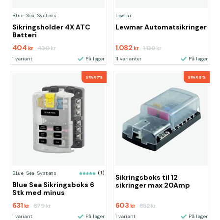
Blue Sea Systems
Lewmar
Sikringsholder 4X ATC
Lewmar Automatsikringer
Batteri
404
1.082
430
1.139
kr
kr
kr
kr
1 variant
På lager
11 varianter
På lager
SPAR 7%
SPAR 8%
Blue Sea Systems
(1)
Sikringsboks til 12
Blue Sea Sikringsboks 6
sikringer max 20Amp
Stk med minus
631
603
679
652
kr
kr
kr
kr
1 variant
På lager
1 variant
På lager