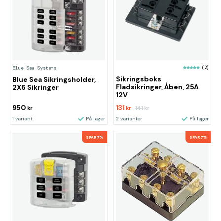
(2)
Blue Sea Systems
Sikringsboks
Blue Sea Sikringsholder,
Fladsikringer, Åben, 25A
2X6 Sikringer
12V
950
131
141
kr
kr
kr
1 variant
På lager
2 varianter
På lager
SPAR 7%
SPAR 7%