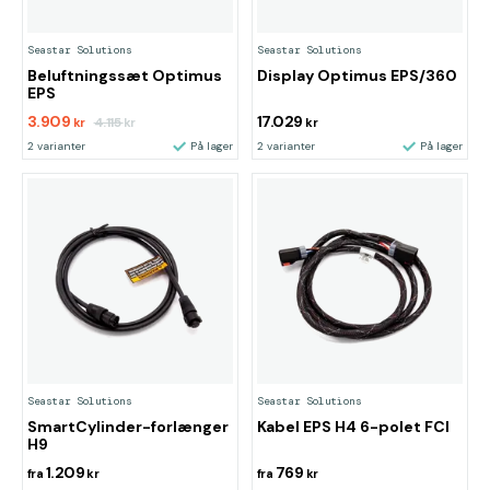
Seastar Solutions
Seastar Solutions
Beluftningssæt Optimus
Display Optimus EPS/360
EPS
3.909
17.029
4.115
kr
kr
kr
2 varianter
På lager
2 varianter
På lager
Seastar Solutions
Seastar Solutions
SmartCylinder-forlænger
Kabel EPS H4 6-polet FCI
H9
1.209
769
fra
kr
fra
kr