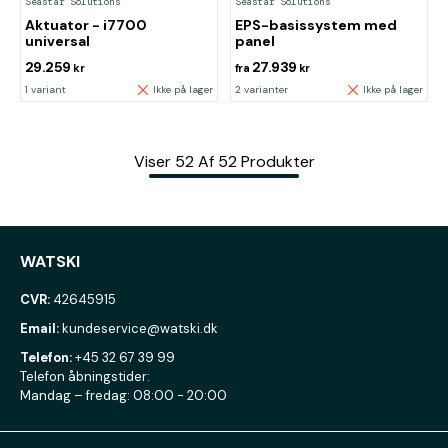
Seastar Solutions
Seastar Solutions
Aktuator - i7700
EPS-basissystem med
universal
panel
29.259
27.939
kr
fra
kr
1 variant
Ikke på lager
2 varianter
Ikke på lager
Viser
52
Af
52
Produkter
WATSKI
CVR:
42645915
Email:
kundeservice@watski.dk
Telefon:
+45 32 67 39 99
Telefon åbningstider:
Mandag – fredag: 08:00 - 20:00