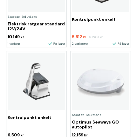
Seastar Solutions
Kontrolpunkt enkelt
Elektrisk ratgear standard
12V/24V
10.149
5.812
6.249
kr
kr
kr
1 variant
På lager
2 varianter
På lager
Seastar Solutions
Kontrolpunkt enkelt
Optimus Seaways GO
autopilot
6.509
12.159
kr
kr