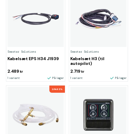
Seastar Solutions
Seastar Solutions
Kabelsæt EPS H34 J1939
Kabelsæt H3 (til
autopilot)
2.489
2.719
kr
kr
1 variant
På lager
1 variant
På lager
SPAR 5%