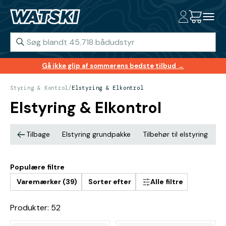
Gå ikke glip af sommerens bedste tilbud →
Styring & Kontrol
/
Elstyring & Elkontrol
Elstyring & Elkontrol
Tilbage
Elstyring grundpakke
Tilbehør til elstyring
E
Populære filtre
Varemærker (39)
Sorter efter
Alle filtre
Produkter: 52