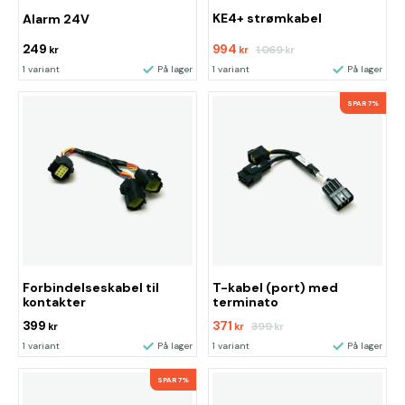
KE4+ strømkabel
Alarm 24V
249
994
1.069
kr
kr
kr
1 variant
På lager
1 variant
På lager
SPAR 7%
Forbindelseskabel til
T-kabel (port) med
kontakter
terminato
399
371
399
kr
kr
kr
1 variant
På lager
1 variant
På lager
SPAR 7%