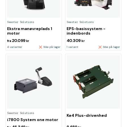
Seastar Solutions
Seastar Solutions
Ekstra manøvreplads 1
EPS-basissystem -
motor
indenbords
20.099
40.309
fra
kr
kr
4 varianter
Ikke på lager
1 variant
Ikke på lager
Seastar Solutions
Ke4 Plus-drivenhed
i7800 System one motor