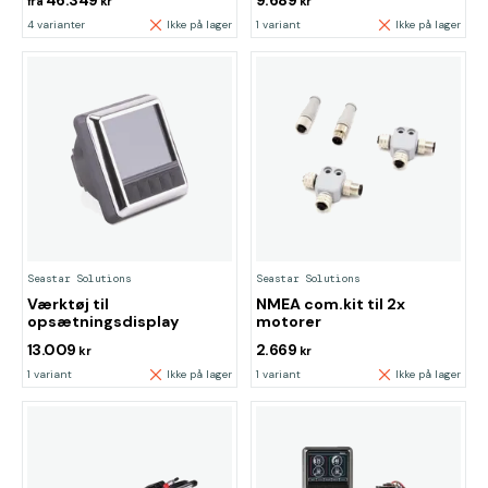
46.349
9.689
fra
kr
kr
4 varianter
Ikke på lager
1 variant
Ikke på lager
Seastar Solutions
Seastar Solutions
Værktøj til
NMEA com.kit til 2x
opsætningsdisplay
motorer
13.009
2.669
kr
kr
1 variant
Ikke på lager
1 variant
Ikke på lager