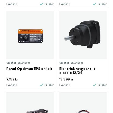
1 variant
På lager
1 variant
På lager
Seastar Solutions
Seastar Solutions
Panel Optimus EPS enkelt
Elektrisk ratgear tilt
classic 12/24
7.159
13.399
kr
kr
1 variant
På lager
1 variant
På lager