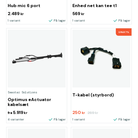
Hub mic 6 port
Enhed net kan tee t1
2.489
569
kr
kr
1 variant
På lager
1 variant
På lager
SPAR 7%
Seastar Solutions
T-kabel (styrbord)
Optimus eActuator
kabelsæt
5.919
250
269
fra
kr
kr
kr
4 varianter
På lager
1 variant
På lager