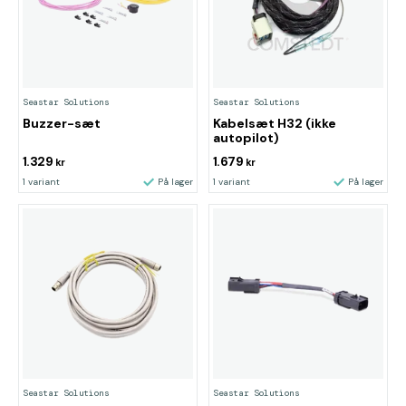
Seastar Solutions
Seastar Solutions
Buzzer-sæt
Kabelsæt H32 (ikke
autopilot)
1.329
1.679
kr
kr
1 variant
På lager
1 variant
På lager
Seastar Solutions
Seastar Solutions