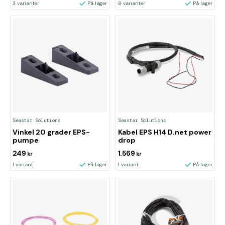
3 varianter
På lager
8 varianter
På lager
Seastar Solutions
Seastar Solutions
Vinkel 20 grader EPS-
Kabel EPS H14 D.net power
pumpe
drop
249
1.569
kr
kr
1 variant
På lager
1 variant
På lager