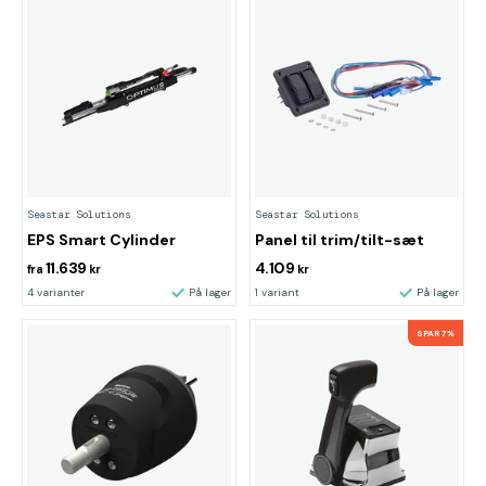
Seastar Solutions
Seastar Solutions
EPS Smart Cylinder
Panel til trim/tilt-sæt
11.639
4.109
fra
kr
kr
4 varianter
På lager
1 variant
På lager
SPAR 7%