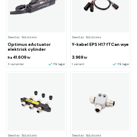
Seastar Solutions
Seastar Solutions
Optimus eActuator
Y-kabel EPS H17 fTCan wye
elektrisk cylinder
41.609
3.969
fra
kr
kr
3 varianter
På lager
1 variant
På lager
Seastar Solutions
Seastar Solutions