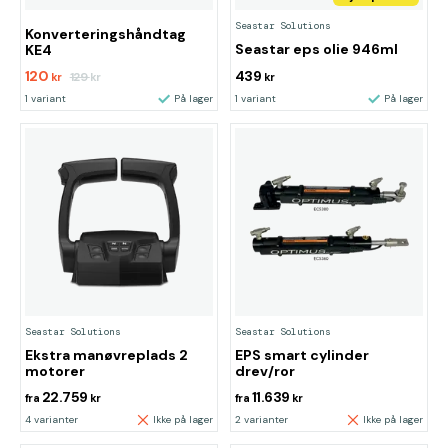
Seastar Solutions
Konverteringshåndtag
Seastar eps olie 946ml
KE4
120
439
129
kr
kr
kr
1 variant
På lager
1 variant
På lager
Seastar Solutions
Seastar Solutions
Ekstra manøvreplads 2
EPS smart cylinder
motorer
drev/ror
22.759
11.639
fra
kr
fra
kr
4 varianter
Ikke på lager
2 varianter
Ikke på lager