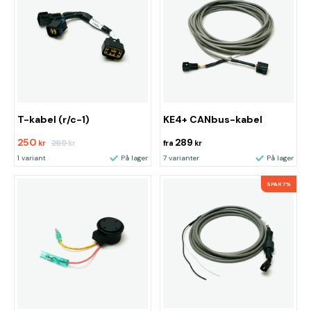
T-kabel (r/c-1)
KE4+ CANbus-kabel
250
289
269
kr
kr
fra
kr
1 variant
På lager
7 varianter
På lager
SPAR 7%