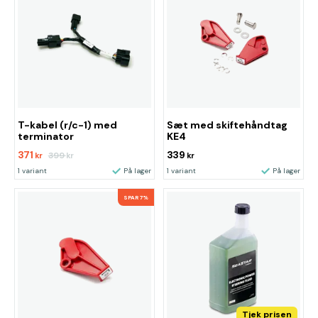
T-kabel (r/c-1) med
Sæt med skiftehåndtag
terminator
KE4
371
339
399
kr
kr
kr
1 variant
På lager
1 variant
På lager
SPAR 7%
Tjek prisen