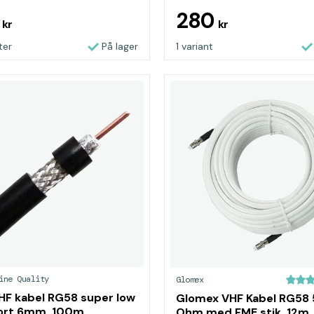
1
280
kr
kr
ter
På lager
1 variant
ine Quality
Glomex
HF kabel RG58 super low
Glomex VHF Kabel RG58
sort 6mm, 100m
Ohm med FME stik, 12m