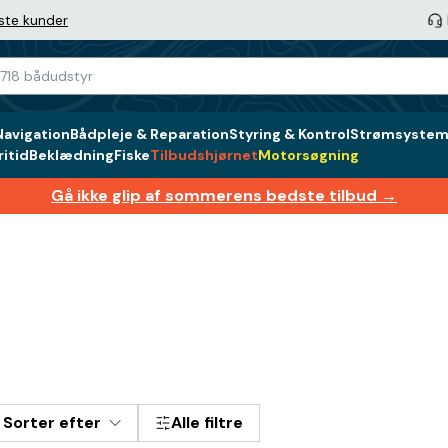
ste kunder
Navigation
Bådpleje & Reparation
Styring & Kontrol
Strømsystem 
itid
Beklædning
Fiske
Tilbudshjørnet
Motorsøgning
Gå ikke glip af sommerens bedste tilbud →
Sorter efter
Alle filtre