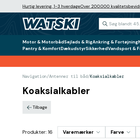
Hurtig levering, 1-3 hverdage
Over 200.000 kvalitetsbevid
Motor & Motorbåd
Sejlads & Rig
Ankring & Fortøjning
Pantry & Komfort
Dækudstyr
Sikkerhed
Vandsport & Fr
Navigation
/
Antenner til båd
/
Koaksialkabler
Koaksialkabler
Tilbage
Produkter: 16
Varemærker
Farve