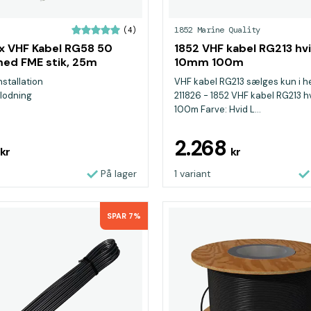
1852 Marine Quality
(4)
 VHF Kabel RG58 50
1852 VHF kabel RG213 hv
ed FME stik, 25m
10mm 100m
stallation
VHF kabel RG213 sælges kun i hel
 lodning
211826 - 1852 VHF kabel RG213 
100m Farve: Hvid L...
6
2.268
kr
kr
På lager
1 variant
SPAR 7%