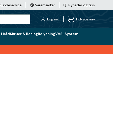
Kundeservice
Varemærker
Nyheder og tips
Log ind
Indkøbskurv
i båd
Skruer & Beslag
Belysning
VVS-System