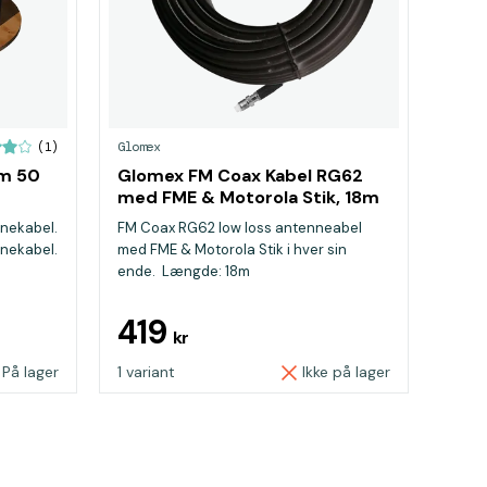
Glomex
(1)
m 50
Glomex FM Coax Kabel RG62
med FME & Motorola Stik, 18m
nekabel.
FM Coax RG62 low loss antenneabel
nekabel.
med FME & Motorola Stik i hver sin
ende. Længde: 18m
419
kr
På lager
1 variant
Ikke på lager