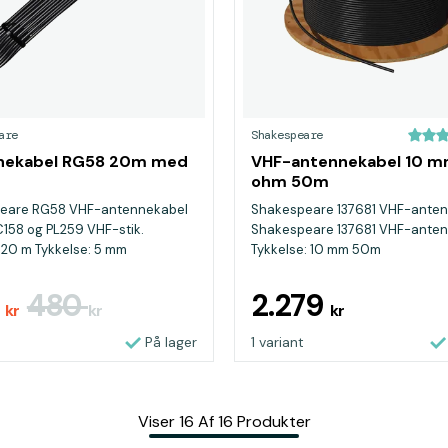
are
Shakespeare
nekabel RG58 20m med
VHF-antennekabel 10 m
ohm 50m
eare RG58 VHF-antennekabel
Shakespeare 137681 VHF-anten
158 og PL259 VHF-stik.
Shakespeare 137681 VHF-anten
20 m Tykkelse: 5 mm
Tykkelse: 10 mm 50m
6
480
2.279
kr
kr
kr
På lager
1 variant
Viser
16
Af
16
Produkter