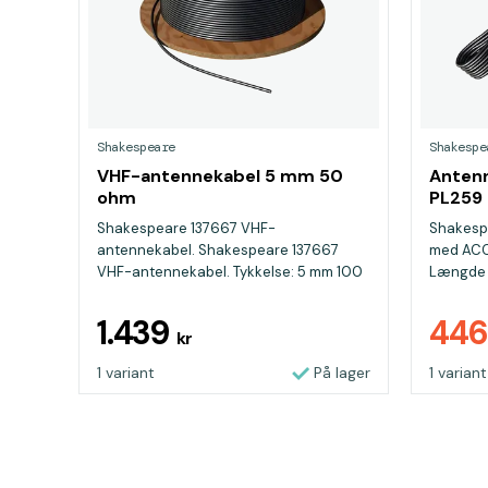
Shakespeare
Shakespe
VHF-antennekabel 5 mm 50
Anten
ohm
PL259
Shakespeare 137667 VHF-
Shakesp
antennekabel. Shakespeare 137667
med ACC
VHF-antennekabel. Tykkelse: 5 mm 100
Længde 
m r...
1.439
44
kr
1 variant
På lager
1 variant