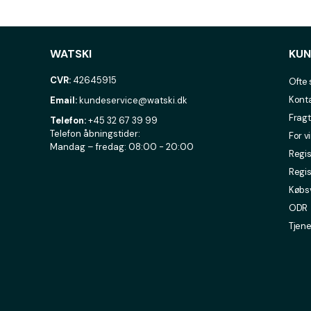
WATSKI
KUN
CVR:
42645915
Ofte 
Konta
Email:
kundeservice@watski.dk
Fragt
Telefon:
+45 32 67 39 99
Telefon åbningstider:
For v
Mandag – fredag: 08:00 - 20:00
Regis
Regis
Købsv
ODR
Tjene