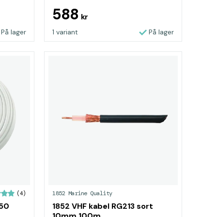
588
kr
På lager
1 variant
På lager
1852 Marine Quality
(4)
 50
1852 VHF kabel RG213 sort
10mm 100m