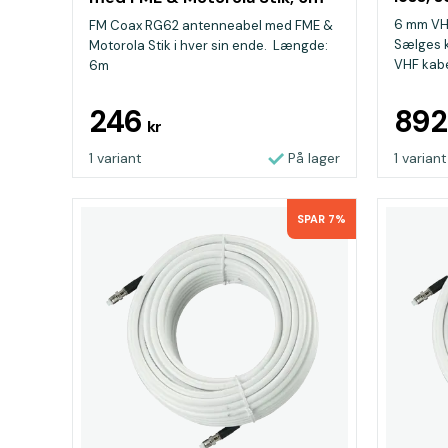
6 mm VHF
FM Coax RG62 antenneabel med FME &
Sælges ku
Motorola Stik i hver sin ende. Længde:
VHF kabe
6m
246
89
kr
1 variant
På lager
1 variant
SPAR 7%