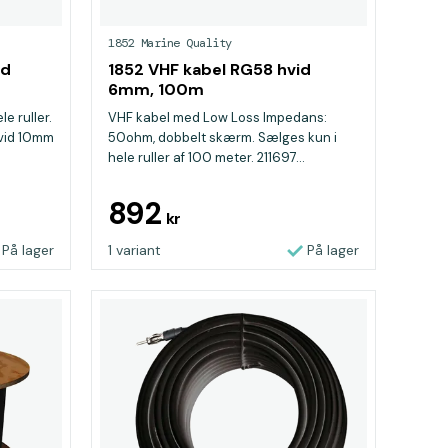
1852 Marine Quality
id
1852 VHF kabel RG58 hvid
6mm, 100m
e ruller.
VHF kabel med Low Loss Impedans:
hvid 10mm
50ohm, dobbelt skærm. Sælges kun i
hele ruller af 100 meter. 211697...
892
kr
På lager
1 variant
På lager