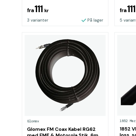
111
11
fra
fra
kr
3 varianter
På lager
5 varian
1852 Mar
Glomex
1852 V
Glomex FM Coax Kabel RG62
loss, 
med FME & Motorola Stik, 6m