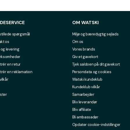
DESERVICE
OM WATSKI
stillede spørgsmål
Miljø og bæredygtig sejlads
kt os
Om os
 og levering
Vores brands
irksomheder
Giv et gavekort
trér en retur
Tjek saldoen på dit gavekort
trér en reklamation
Persondata og cookies
ilkår
Watski kundeklub
Kundeklub vilkår
ster
Samarbejder
Bliv leverandør
Bliv affiliate
Bli ambassadør
Opdater cookie-indstillinger