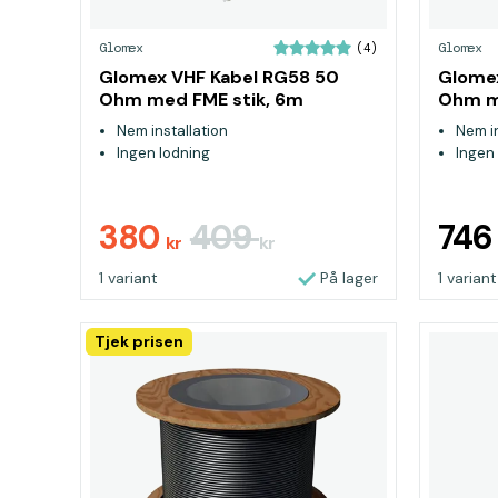
Glomex
Glomex
(4)
Glomex VHF Kabel RG58 50
Glomex
Ohm med FME stik, 6m
Ohm m
Nem installation
Nem in
Ingen lodning
Ingen
380
409
74
kr
kr
1 variant
På lager
1 variant
Tjek prisen