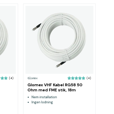
Glomex
(4)
(4)
Glomex VHF Kabel RG58 50
Ohm med FME stik, 18m
Nem installation
Ingen lodning