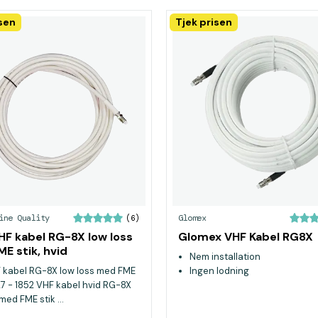
isen
Tjek prisen
ine Quality
Glomex
(6)
HF kabel RG-8X low loss
Glomex VHF Kabel RG8X
E stik, hvid
Nem installation
 kabel RG-8X low loss med FME
Ingen lodning
827 - 1852 VHF kabel hvid RG-8X
med FME stik ...