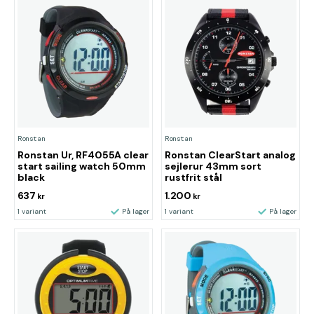
Ronstan
Ronstan
Ronstan Ur, RF4055A clear
Ronstan ClearStart analog
start sailing watch 50mm
sejlerur 43mm sort
black
rustfrit stål
637
1.200
kr
kr
1 variant
På lager
1 variant
På lager