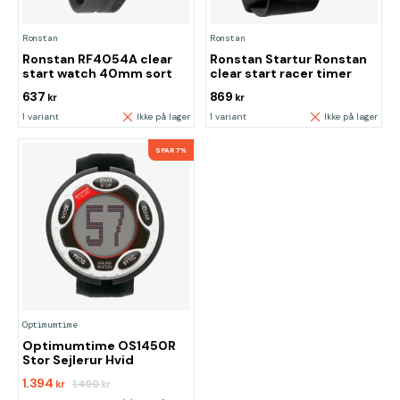
Ronstan
Ronstan
Ronstan RF4054A clear
Ronstan Startur Ronstan
start watch 40mm sort
clear start racer timer
637
869
kr
kr
1 variant
Ikke på lager
1 variant
Ikke på lager
SPAR 7%
Optimumtime
Optimumtime OS1450R
Stor Sejlerur Hvid
1.394
1.499
kr
kr