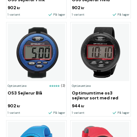
902
902
kr
kr
1 variant
På lager
1 variant
På lager
Optimumtime
(2)
Optimumtime
OS3 Sejlerur Blå
Optimumtime os3
sejlerur sort med rød
902
944
kr
kr
1 variant
På lager
1 variant
På lager