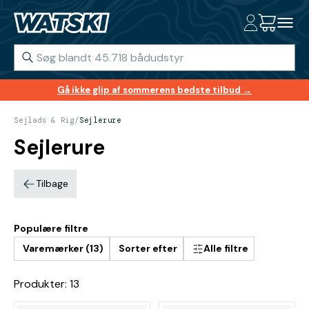
Gå ikke glip af sommerens bedste tilbud →
Sejlads & Rig
/
Sejlerure
Sejlerure
Tilbage
Populære filtre
Varemærker (13)
Sorter efter
Alle filtre
Produkter: 13