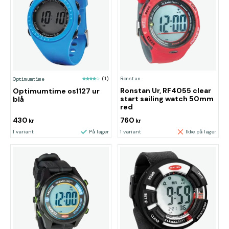
Ronstan
Optimumtime
(1)
Ronstan Ur, RF4055 clear
Optimumtime os1127 ur
start sailing watch 50mm
blå
red
430
760
kr
kr
1 variant
På lager
1 variant
Ikke på lager