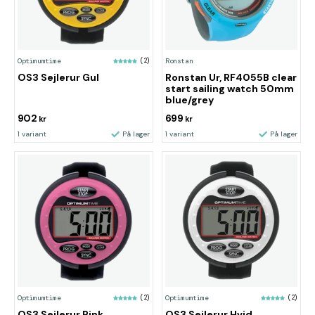
Optimumtime
(2)
Ronstan
OS3 Sejlerur Gul
Ronstan Ur, RF4055B clear
start sailing watch 50mm
blue/grey
902
699
kr
kr
1 variant
På lager
1 variant
På lager
Optimumtime
(2)
Optimumtime
(2)
OS3 Sejlerur Pink
OS3 Sejlerur Hvid