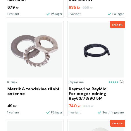
679
935
995
kr
kr
kr
1 variant
På lager
1 variant
På lager
SPAR 5%
Glomex
Raymarine
(1)
Møtrik & tandskive til vhf
Raymarine RayMic
antenne
Forlængerledning
Ray63/73/90 5M
49
740
779
kr
kr
kr
1 variant
På lager
1 variant
Bestillingsvare
SPAR 6%