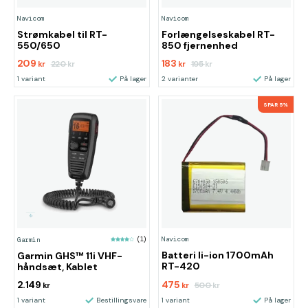
Navicom
Navicom
Strømkabel til RT-
Forlængelseskabel RT-
550/650
850 fjernenhed
209
183
220
195
kr
kr
kr
kr
1 variant
På lager
2 varianter
På lager
SPAR 5%
Navicom
Garmin
(1)
Batteri li-ion 1700mAh
Garmin GHS™ 11i VHF-
RT-420
håndsæt, Kablet
2.149
475
500
kr
kr
kr
1 variant
Bestillingsvare
1 variant
På lager