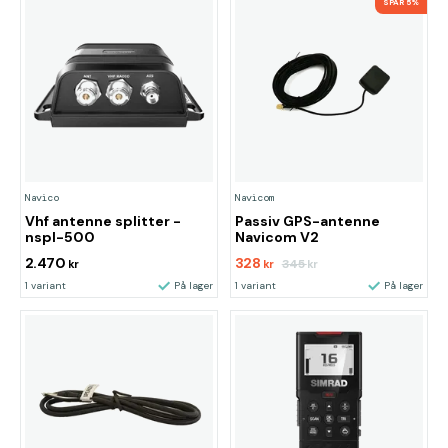
SPAR 5%
Navico
Navicom
Vhf antenne splitter -
Passiv GPS-antenne
nspl-500
Navicom V2
2.470
328
345
kr
kr
kr
1 variant
På lager
1 variant
På lager