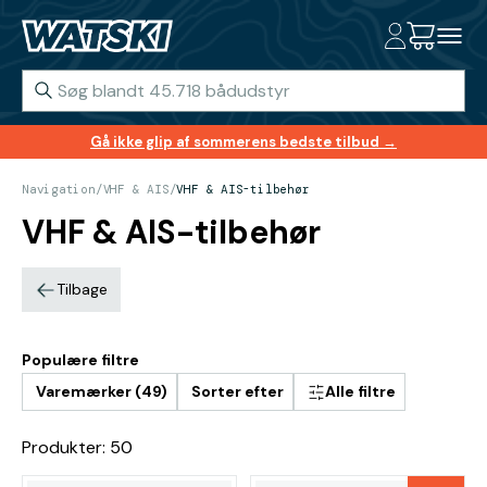
Gå ikke glip af sommerens bedste tilbud →
Navigation
/
VHF & AIS
/
VHF & AIS-tilbehør
VHF & AIS-tilbehør
Tilbage
Populære filtre
Varemærker (49)
Sorter efter
Alle filtre
Produkter: 50