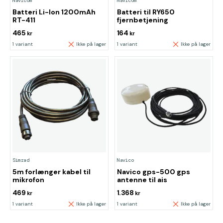
Navicom
Navicom
Batteri Li-Ion 1200mAh
Batteri til RY650
RT-411
fjernbetjening
465
164
kr
kr
1 variant
Ikke på lager
1 variant
Ikke på lager
Simrad
Navico
5m forlænger kabel til
Navico gps-500 gps
mikrofon
antenne til ais
469
1.368
kr
kr
1 variant
Ikke på lager
1 variant
Ikke på lager