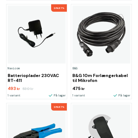
SPAR 7%
Navicom
B&G
Batterioplader 230VAC
B&G 10m Forlængerkabel
RT-411
til Mikrofon
493
475
530
kr
kr
kr
1 variant
På lager
1 variant
På lager
SPAR 7%