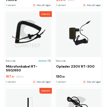
215
kr
kr
kr
1 variant
Ikke på lager
1 variant
Ikke på lager
SPAR 6%
Navicom
(1)
Navicom
Mikrofonkabel RT-
Oplader 230V RT-300
550/650
197
130
210
kr
kr
kr
1 variant
Ikke på lager
1 variant
Ikke på lager
SPAR 6%