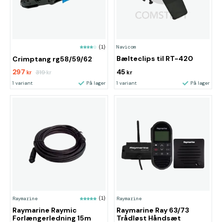
Navicom
(1)
Bælteclips til RT-420
Crimptang rg58/59/62
297
45
319
kr
kr
kr
1 variant
På lager
1 variant
På lager
Raymarine
(1)
Raymarine
Raymarine Raymic
Raymarine Ray 63/73
Forlængerledning 15m
Trådløst Håndsæt