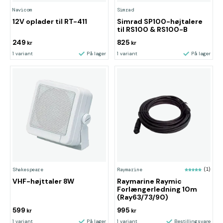
Navicom
Simrad
12V oplader til RT-411
Simrad SP100-højtalere
til RS100 & RS100-B
249
825
kr
kr
1 variant
På lager
1 variant
På lager
Shakespeare
Raymarine
(1)
VHF-højttaler 8W
Raymarine Raymic
Forlængerledning 10m
(Ray63/73/90)
599
995
kr
kr
1 variant
På lager
1 variant
Bestillingsvare