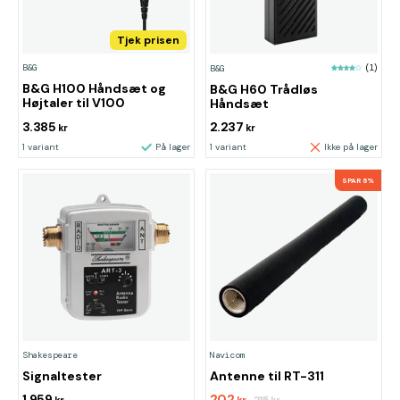
Tjek prisen
B&G
B&G
(1)
B&G H100 Håndsæt og
B&G H60 Trådløs
Højtaler til V100
Håndsæt
3.385
2.237
kr
kr
1 variant
På lager
1 variant
Ikke på lager
SPAR 6%
Shakespeare
Navicom
Signaltester
Antenne til RT-311
1.959
202