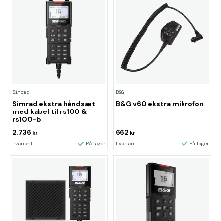
Simrad
B&G
Simrad ekstra håndsæt
B&G v60 ekstra mikrofon
med kabel til rs100 &
rs100-b
2.736
662
kr
kr
1 variant
På lager
1 variant
På lager