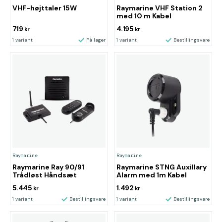
VHF-højttaler 15W
Raymarine VHF Station 2
med 10 m Kabel
719
4.195
kr
kr
1 variant
På lager
1 variant
Bestillingsvare
Raymarine
Raymarine
Raymarine Ray 90/91
Raymarine STNG Auxillary
Trådløst Håndsæt
Alarm med 1m Kabel
5.445
1.492
kr
kr
1 variant
Bestillingsvare
1 variant
Bestillingsvare