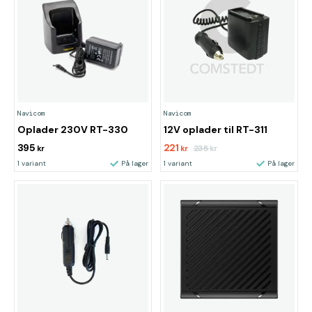
Navicom
Navicom
Oplader 230V RT-330
12V oplader til RT-311
395
221
235
kr
kr
kr
1 variant
På lager
1 variant
På lager