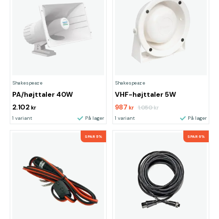
Shakespeare
Shakespeare
PA/højttaler 40W
VHF-højttaler 5W
2.102
987
1.050
kr
kr
kr
1 variant
På lager
1 variant
På lager
SPAR 5%
SPAR 6%