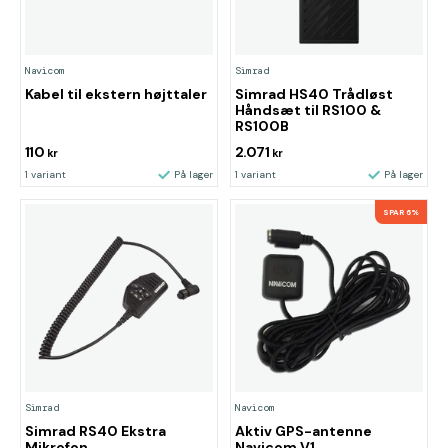
Navicom
Simrad
Kabel til ekstern højttaler
Simrad HS40 Trådløst
Håndsæt til RS100 &
RS100B
110
2.071
kr
kr
1 variant
På lager
1 variant
På lager
SPAR 6%
Simrad
Navicom
Simrad RS40 Ekstra
Aktiv GPS-antenne
Mikrofon
Navicom V1