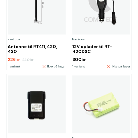
Navicom
Navicom
Antenne til RT411, 420,
12V oplader til RT-
430
420DSC
226
300
240
kr
kr
kr
1 variant
Ikke på lager
1 variant
Ikke på lager