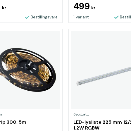
9
499
kr
kr
Bestillingsvare
1 variant
Bestil
m
Osculati
rip 300, 5m
LED-lysliste 225 mm 12
1.2W RGBW