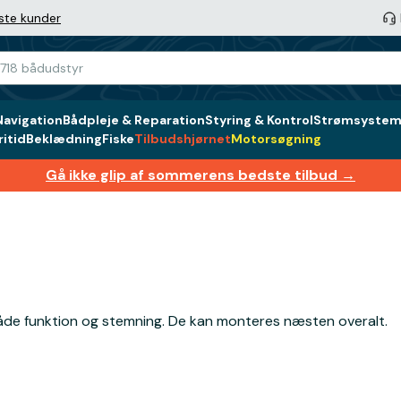
ste kunder
Navigation
Bådpleje & Reparation
Styring & Kontrol
Strømsystem 
itid
Beklædning
Fiske
Tilbudshjørnet
Motorsøgning
Gå ikke glip af sommerens bedste tilbud →
l både funktion og stemning. De kan monteres næsten overalt.