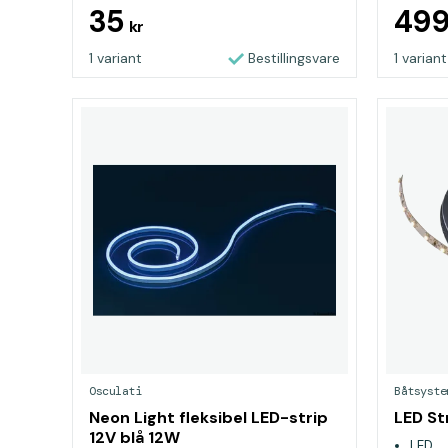
35
49
kr
1 variant
Bestillingsvare
1 variant
Osculati
Båtsyste
Neon Light fleksibel LED-strip
LED St
12V blå 12W
LED