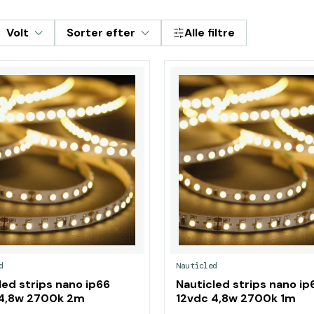
Volt
Sorter efter
Alle filtre
d
Nauticled
led strips nano ip66
Nauticled strips nano ip
 4,8w 2700k 2m
12vdc 4,8w 2700k 1m