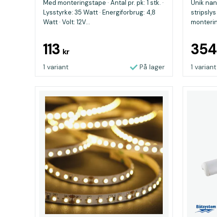
Med monteringstape · Antal pr. pk: 1 stk. ·
Unik na
Lysstyrke: 35 Watt · Energiforbrug: 4,8
stripslys
Watt · Volt: 12V...
montering
113
35
kr
1 variant
På lager
1 variant