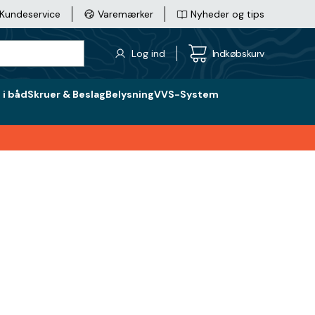
Kundeservice
Varemærker
Nyheder og tips
Log ind
Indkøbskurv
i båd
Skruer & Beslag
Belysning
VVS-System