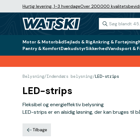
Hurtig levering, 1-3 hverdage
Over 200.000 kvalitetsbevid
Motor & Motorbåd
Sejlads & Rig
Ankring & Fortøjning
Pantry & Komfort
Dækudstyr
Sikkerhed
Vandsport & Fr
Belysning
/
Indendørs belysning
/
LED-strips
LED-strips
Fleksibel og energieffektiv belysning
LED-strips er en alsidig løsning, der kan bruges ti
Tilbage