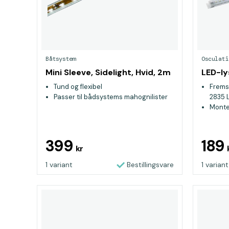
Båtsystem
Osculati
Mini Sleeve, Sidelight, Hvid, 2m
LED-ly
Tund og flexibel
Fremst
Passer til bådsystems mahognilister
2835 
Monte
dobbe
100%
399
189
kr
1 variant
Bestillingsvare
1 variant