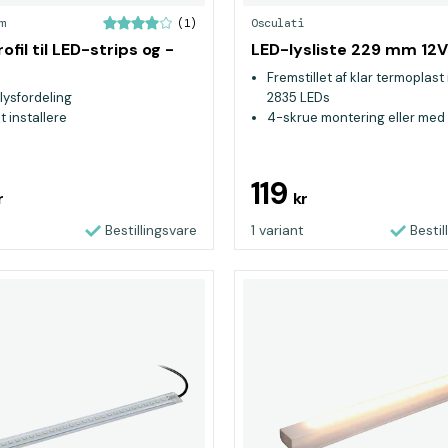
m
Osculati
(1)
ofil til LED-strips og -
LED-lysliste 229 mm 12V
Fremstillet af klar termoplas
lysfordeling
2835 LEDs
 installere
4-skrue montering eller med
dobbeltklæbende tape
100% vandtæt
119
r
kr
Bestillingsvare
1 variant
Bestil