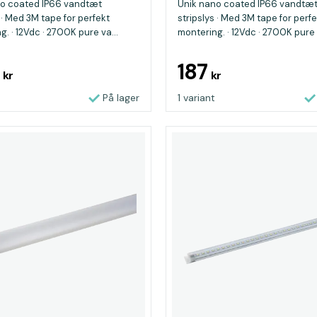
no coated IP66 vandtæt
Unik nano coated IP66 vandtæ
 · Med 3M tape for perfekt
stripslys · Med 3M tape for perf
. · 12Vdc · 2700K pure va...
montering. · 12Vdc · 2700K pure 
4
187
kr
kr
På lager
1 variant