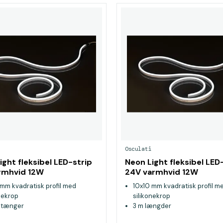
Osculati
ight fleksibel LED-strip
Neon Light fleksibel LED
rmhvid 12W
24V varmhvid 12W
 mm kvadratisk profil med
10x10 mm kvadratisk profil m
nekrop
silikonekrop
stænger
3 m længder
kæres for hver 5 cm
Kan skæres for hver 5 cm