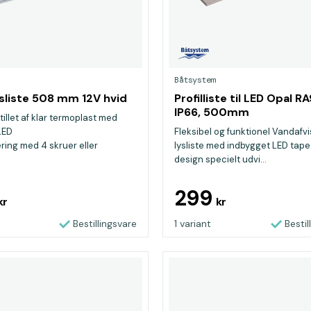
Båtsystem
sliste 508 mm 12V hvid
Profilliste til LED Opal R
IP66, 500mm
illet af klar termoplast med
LED
Fleksibel og funktionel Vandafv
ring med 4 skruer eller
lysliste med indbygget LED tape.
ltsidet tape
design specielt udvi...
 vandtæt
299
kr
kr
Bestillingsvare
1 variant
Bestil