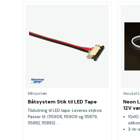
Båtsystem
Osculati
Båtsystem Stik til LED Tape
Neon L
12V va
Tilslutning til LED tape. Leveres stykvis.
Passer til: (115908, 115909 og 115879,
10x10
115882, 115883) ...
siliko
3-m-
Kan s