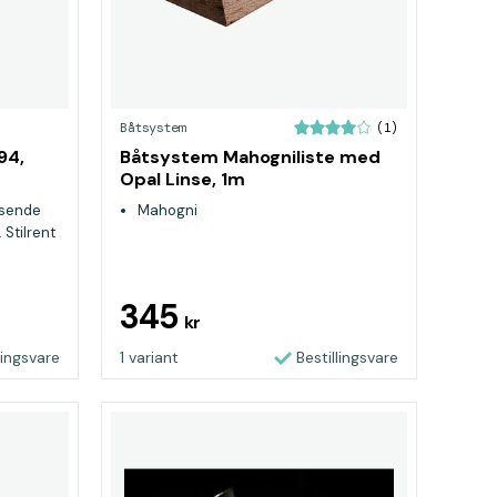
Båtsystem
(1)
A94,
Båtsystem Mahogniliste med
Opal Linse, 1m
isende
Mahogni
 Stilrent
345
kr
lingsvare
1 variant
Bestillingsvare