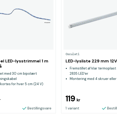
Osculati
bel LED-lysstrimmel 1 m
LED-lysliste 229 mm 12V
å
Fremstillet af klar termoplas
et med 30 cm bipolært
2835 LED'er
tningskabel
Montering med 4 skruer eller
kortes for hver 5 cm (24 V)
dobbeltklæbende tape
læbende med original 3M-tape
100 % vandtæt
119
r
kr
Bestillingsvare
1 variant
Bestil