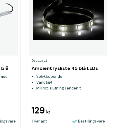
Osculati
 blå
Ambient lysliste 45 blå LEDs
t med
Selvklæbende
Vandtæt
Mikrotilslutning i enden til
seriekobling
129
kr
lingsvare
1 variant
Bestillingsvare