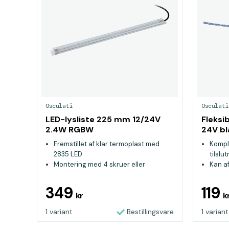
Osculati
Osculati
LED-lysliste 225 mm 12/24V
Fleksi
2.4W RGBW
24V bl
Fremstillet af klar termoplast med
Kompl
2835 LED
tilslu
Montering med 4 skruer eller
Kan af
dobbeltklæbende tape
Selvk
100% vandtæt
349
119
kr
k
1 variant
Bestillingsvare
1 variant