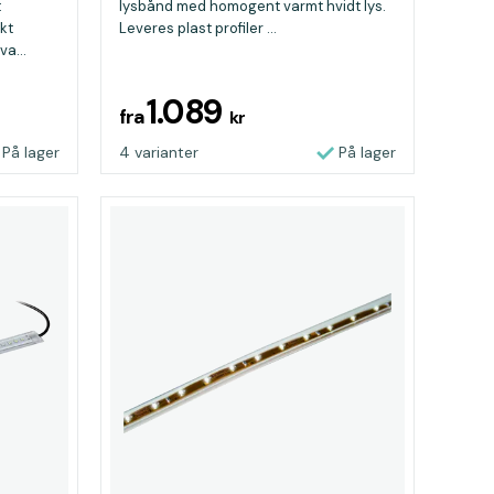
t
lysbånd med homogent varmt hvidt lys.
ekt
Leveres plast profiler ...
va...
1.089
fra
kr
På lager
4 varianter
På lager