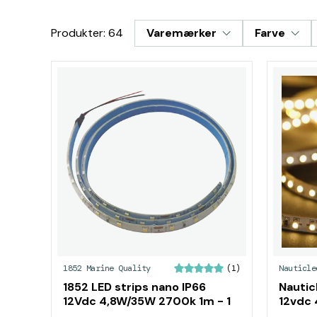
Produkter: 64
Varemærker
Farve
1852 Marine Quality
Nauticle
(1)
1852 LED strips nano IP66
Nautic
12Vdc 4,8W/35W 2700k 1m - 1
12vdc
pak