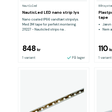
Nauticled
Båtsyste
NauticLed LED nano strip lys
Plastpr
tape
Nano coated IP66 vandtæt stripslys.
Med 3M tape for perfekt montering.
Jævn 
211227 - Nauticled strips na...
Nem at
848
110
kr
k
1 variant
På lager
1 variant