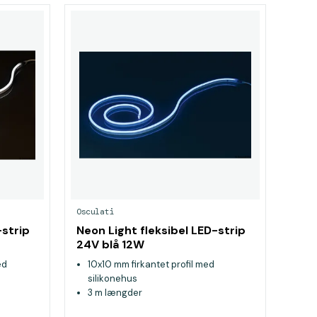
Osculati
-strip
Neon Light fleksibel LED-strip
24V blå 12W
ed
10x10 mm firkantet profil med
silikonehus
3 m længder
Kan afkortes for hver 5 cm