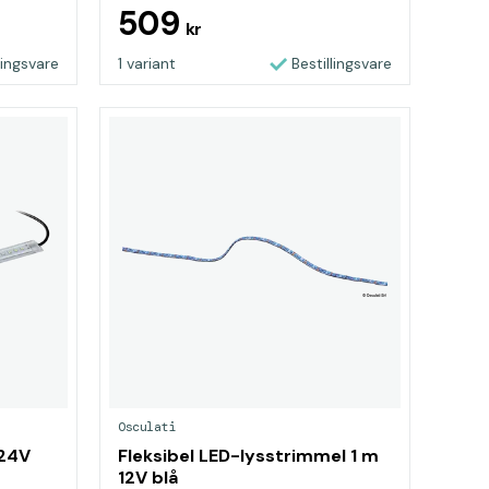
509
kr
lingsvare
1 variant
Bestillingsvare
Osculati
/24V
Fleksibel LED-lysstrimmel 1 m
12V blå