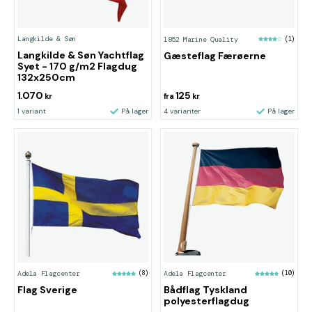
Langkilde & Søn
1852 Marine Quality
(1)
Langkilde & Søn Yachtflag
Gæsteflag Færøerne
Syet - 170 g/m2 Flagdug
132x250cm
1.070
125
kr
fra
kr
1 variant
På lager
4 varianter
På lager
Adela Flagcenter
(8)
Adela Flagcenter
(10)
Flag Sverige
Bådflag Tyskland
polyesterflagdug