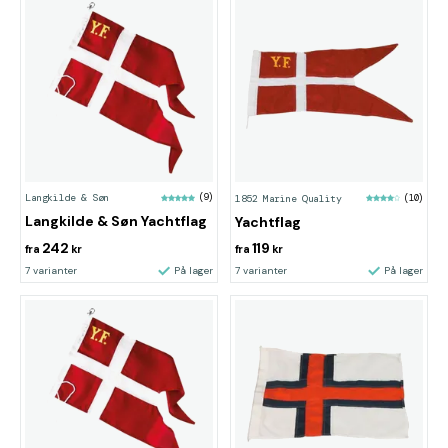
Langkilde & Søn
(9)
1852 Marine Quality
(10)
Langkilde & Søn Yachtflag
Yachtflag
242
119
fra
kr
fra
kr
7 varianter
På lager
7 varianter
På lager