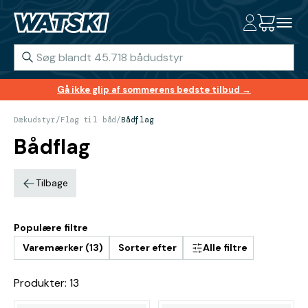
Gå ikke glip af sommerens bedste tilbud →
Dækudstyr
/
Flag til båd
/
Bådflag
Bådflag
Tilbage
Populære filtre
Varemærker (13)
Sorter efter
Alle filtre
Produkter: 13