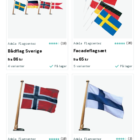
Adela Flagcenter
(26)
Adela Flagcenter
(19)
Facadeflagsæt
Bådflag Sverige
86
65
fra
kr
fra
kr
4 varianter
På lager
5 varianter
På lager
Adela Flagcenter
(3)
Adela Flagcenter
(10)