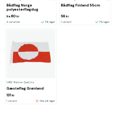
Bådflag Norge
Bådflag Finland 55cm
polyesterflagdug
80
56
fra
kr
kr
4 varianter
På lager
1 variant
På lager
1852 Marine Quality
Gæsteflag Grønland
131
kr
1 variant
Ikke på lager