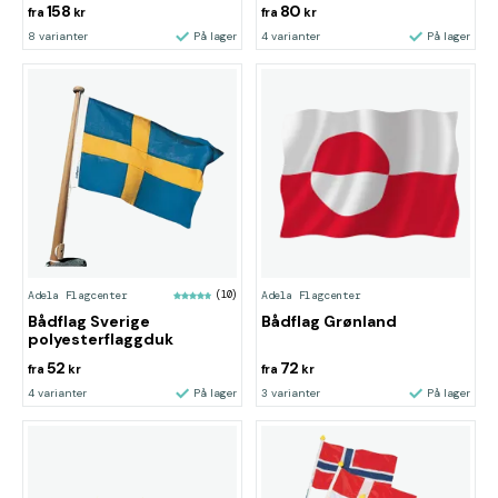
158
80
fra
kr
fra
kr
8 varianter
På lager
4 varianter
På lager
Adela Flagcenter
(10)
Adela Flagcenter
Bådflag Sverige
Bådflag Grønland
polyesterflaggduk
52
72
fra
kr
fra
kr
4 varianter
På lager
3 varianter
På lager