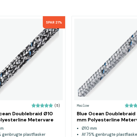
SPAR 21%
Marlow
(5)
cean Doublebraid Ø10
Blue Ocean Doublebraid
yesterline Metervare
mm Polyesterline Meter
Grå
mm
Ø10 mm
% genbrugte plastflasker
Af 75% genbrugte plastflaske