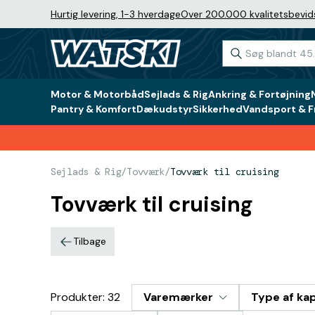
Hurtig levering, 1-3 hverdage
Over 200.000 kvalitetsbevid
Motor & Motorbåd
Sejlads & Rig
Ankring & Fortøjning
Pantry & Komfort
Dækudstyr
Sikkerhed
Vandsport & Fr
Sejlads & Rig
/
Tovværk
/
Tovværk til cruising
Tovværk til cruising
Tilbage
Produkter: 32
Varemærker
Type af ka