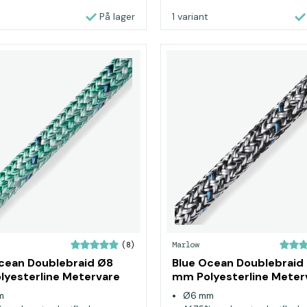
På lager
1 variant
Marlow
(8)
cean Doublebraid Ø8
Blue Ocean Doublebraid
yesterline Metervare
mm Polyesterline Meter
Sort
m
Ø6 mm