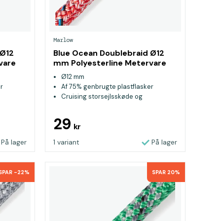
Marlow
 Ø12
Blue Ocean Doublebraid Ø12
vare
mm Polyesterline Metervare
Rød
Ø12 mm
r
Af 75% genbrugte plastflasker
Cruising storsejlsskøde og
genuaskøde
29
kr
På lager
1 variant
På lager
SPAR -22%
SPAR 20%