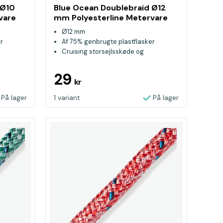
 Ø10
Blue Ocean Doublebraid Ø12
vare
mm Polyesterline Metervare
Sort
Ø12 mm
r
Af 75% genbrugte plastflasker
Cruising storsejlsskøde og
genuaskøde
29
kr
På lager
1 variant
På lager