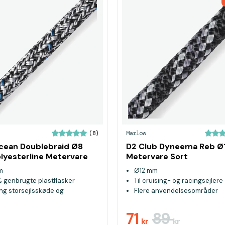
Marlow
(8)
cean Doublebraid Ø8
D2 Club Dyneema Reb 
yesterline Metervare
Metervare Sort
m
Ø12 mm
% genbrugte plastflasker
Til cruising- og racingsejlere
ing storsejlsskøde og
Flere anvendelsesområder
askøde
71
89
kr
kr