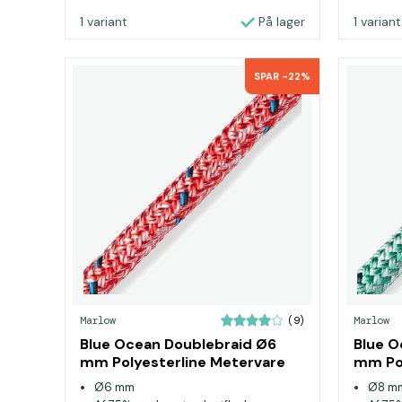
1 variant
På lager
1 variant
SPAR -22%
Marlow
Marlow
(9)
Blue Ocean Doublebraid Ø6
Blue O
mm Polyesterline Metervare
mm Pol
Rød
Grøn
Ø6 mm
Ø8 m