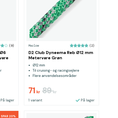
Marlow
(9)
(2)
 Ø6
D2 Club Dyneema Reb Ø12 mm
vare
Metervare Grøn
Ø12 mm
r
Til cruising- og racingsejlere
Flere anvendelsesområder
71
89
kr
kr
På lager
1 variant
På lager
SPAR 20%