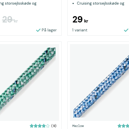
ing storsejlsskøde og
Cruising storsejlsskøde og
askøde
genuaskøde
29
29
kr
kr
På lager
1 variant
Marlow
(9)