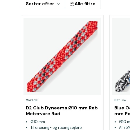
Sorter efter
Alle filtre
Marlow
Marlow
D2 Club Dyneema Ø10 mm Reb
Blue O
Metervare Rød
mm Pol
Sort
Ø10 mm
Ø10 
Til cruising- og racingsejlere
Af 75