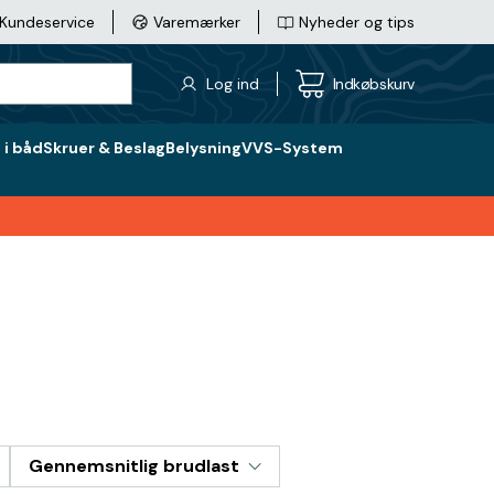
Kundeservice
Varemærker
Nyheder og tips
Log ind
Indkøbskurv
i båd
Skruer & Beslag
Belysning
VVS-System
Gennemsnitlig brudlast