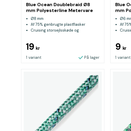
Blue Ocean Doublebraid Ø8
Blue O
mm Polyesterline Metervare
mm Pol
Rød
Grøn
Ø8 mm
Ø6 m
Af 75% genbrugte plastflasker
Af 75
Cruising storsejlsskøde og
Cruis
genuaskøde
genu
19
9
kr
kr
1 variant
På lager
1 variant