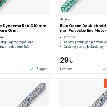
Marlow
ub Dyneema Reb Ø10 mm
Blue Ocean Doublebraid
vare Grøn
mm Polyesterline Meter
Grøn
mm
Ø12 mm
uising- og racingsejlere
Af 75% genbrugte plastflaske
 anvendelsesområder
Cruising storsejlsskøde og
genuaskøde
29
r
kr
På lager
1 variant