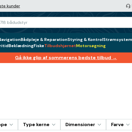
ste kunder
Navigation
Bådpleje & Reparation
Styring & Kontrol
Strømsystem 
itid
Beklædning
Fiske
Tilbudshjørnet
Motorsøgning
Gå ikke glip af sommerens bedste tilbud →
ppe
Type kerne
Dimensioner
Farve