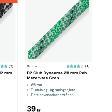
Marlow
(2)
(4)
Ø12 mm
D2 Club Dyneema Ø8 mm Reb
Metervare Grøn
Ø8 mm
Til cruising- og racingsejlere
Flere anvendelsesområder
39
kr