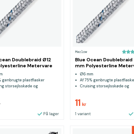
Marlow
cean Doublebraid Ø12
Blue Ocean Doublebraid
yesterline Metervare
mm Polyesterline Meter
Grå
mm
Ø6 mm
% genbrugte plastflasker
Af 75% genbrugte plastflaske
ing storsejlsskøde og
Cruising storsejlsskøde og
askøde
genuaskøde
11
r
kr
På lager
1 variant