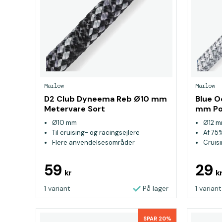
Marlow
Marlow
D2 Club Dyneema Reb Ø10 mm
Blue O
Metervare Sort
mm Pol
Grå
Ø10 mm
Ø12 
Til cruising- og racingsejlere
Af 75
Flere anvendelsesområder
Cruis
genu
59
29
kr
k
1 variant
På lager
1 variant
SPAR 20%