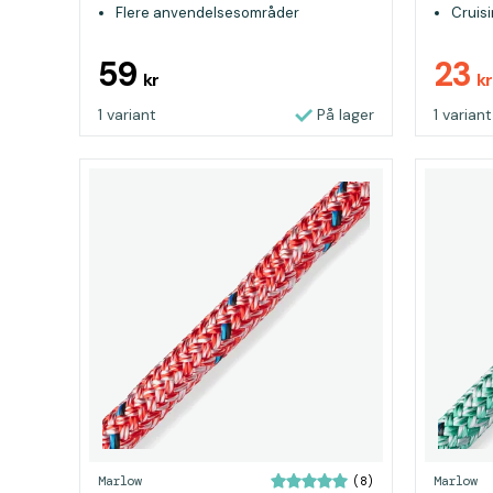
Flere anvendelsesområder
Cruis
genu
59
23
kr
kr
1 variant
På lager
1 variant
Marlow
Marlow
(8)