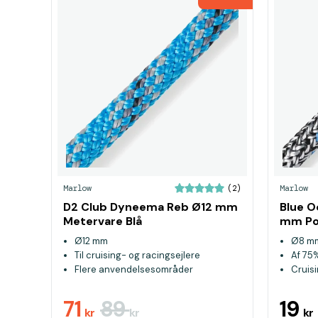
Marlow
Marlow
(2)
D2 Club Dyneema Reb Ø12 mm
Blue O
Metervare Blå
mm Pol
Sort
Ø12 mm
Ø8 m
Til cruising- og racingsejlere
Af 75
Flere anvendelsesområder
Cruis
genu
71
89
19
kr
kr
kr