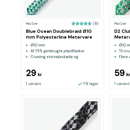
Marlow
Marlow
(5)
Blue Ocean Doublebraid Ø10
D2 Cl
mm Polyesterline Metervare
Meter
Grøn
Ø10 mm
Ø10 
Af 75% genbrugte plastflasker
Til cr
Cruising storsejlsskøde og
Flere
genuaskøde
29
59
kr
k
1 variant
På lager
1 variant