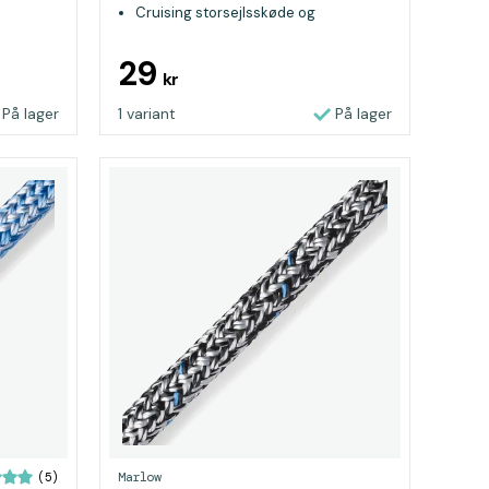
Cruising storsejlsskøde og
genuaskøde
29
kr
På lager
1 variant
På lager
Marlow
(5)