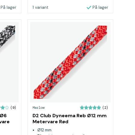
På lager
1 variant
På lager
Marlow
(9)
(2)
 Ø6
D2 Club Dyneema Reb Ø12 mm
vare
Metervare Rød
Ø12 mm