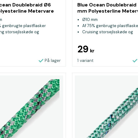
cean Doublebraid Ø6
Blue Ocean Doublebraid
yesterline Metervare
mm Polyesterline Meter
Blå
m
Ø10 mm
% genbrugte plastflasker
Af 75% genbrugte plastflaske
ing storsejlsskøde og
Cruising storsejlsskøde og
askøde
genuaskøde
29
kr
På lager
1 variant