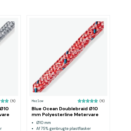
Marlow
(5)
(5)
 Ø10
Blue Ocean Doublebraid Ø10
vare
mm Polyesterline Metervare
Rød
Ø10 mm
r
Af 75% genbrugte plastflasker