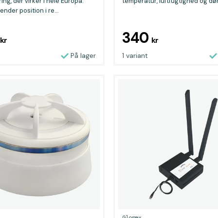
ring, der virker i hele Europa.
temperatur, luftfugtighed og døra
nder position i re...
3
340
kr
kr
På lager
1 variant
Glomex