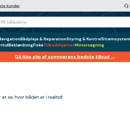
ste kunder
Navigation
Bådpleje & Reparation
Styring & Kontrol
Strømsystem 
itid
Beklædning
Fiske
Tilbudshjørnet
Motorsøgning
Gå ikke glip af sommerens bedste tilbud →
t se, hvor båden er i realtid!