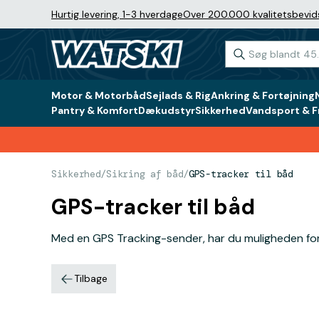
Hurtig levering, 1-3 hverdage
Over 200.000 kvalitetsbevid
Motor & Motorbåd
Sejlads & Rig
Ankring & Fortøjning
Pantry & Komfort
Dækudstyr
Sikkerhed
Vandsport & Fr
Sikkerhed
/
Sikring af båd
/
GPS-tracker til båd
GPS-tracker til båd
Med en GPS Tracking-sender, har du muligheden for a
Tilbage