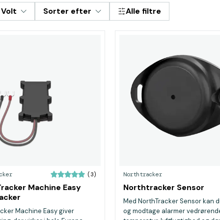
Volt
Sorter efter
Alle filtre
cker
Northtracker
(3)
racker Machine Easy
Northtracker Sensor
acker
Med NorthTracker Sensor kan d
cker Machine Easy giver
og modtage alarmer vedrørend