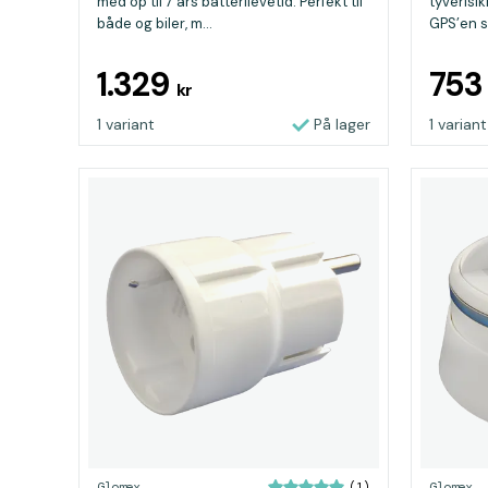
med op til 7 års batterilevetid. Perfekt til
tyverisik
både og biler, m...
GPS’en se
1.329
75
kr
1 variant
På lager
1 variant
Glomex
Glomex
(1)