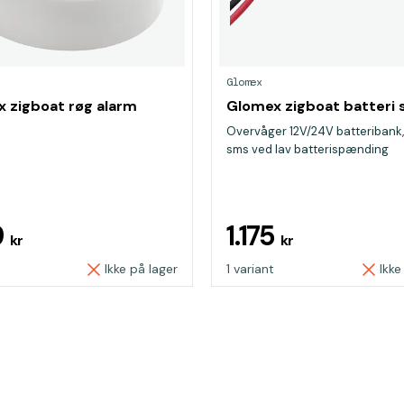
Glomex
 zigboat røg alarm
Glomex zigboat batteri 
r
Overvåger 12V/24V batteribank
sms ved lav batterispænding
9
1.175
kr
kr
Ikke på lager
1 variant
Ikke