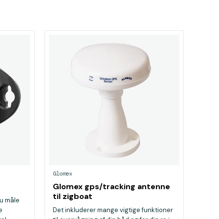
Glomex
Glomex gps/tracking antenne
til zigboat
u måle
e
Det inkluderer mange vigtige funktioner