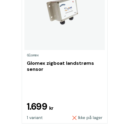
Glomex
Glomex zigboat landstrøms
sensor
1.699
kr
1 variant
Ikke på lager