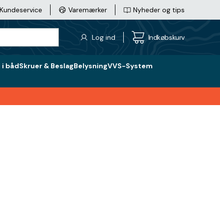
Kundeservice
Varemærker
Nyheder og tips
Log ind
Indkøbskurv
i båd
Skruer & Beslag
Belysning
VVS-System