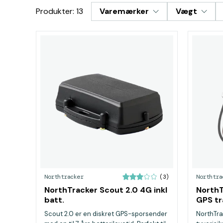
Produkter: 13
Varemærker
Vægt
Northtracker
Northtra
(3)
NorthTracker Scout 2.0 4G inkl
NorthT
batt.
GPS tr
Scout 2.0 er en diskret GPS-sporsender
NorthTra