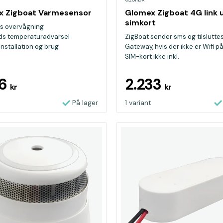
x Zigboat Varmesensor
Glomex Zigboat 4G link 
simkort
øs overvågning
ids temperaturadvarsel
ZigBoat sender sms og tilslutte
installation og brug
Gateway, hvis der ikke er Wifi p
SIM-kort ikke inkl.
36
2.233
kr
kr
På lager
1 variant