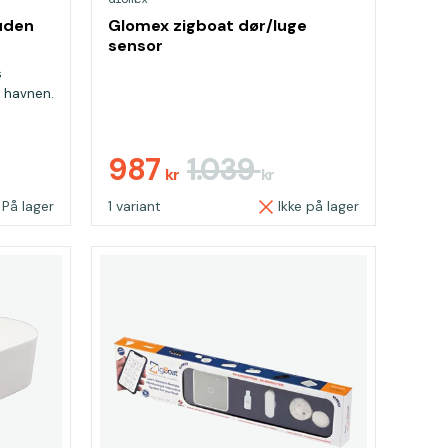
uden
Glomex zigboat dør/luge
sensor
s
å havnen.
987
1.039
kr
kr
På lager
1 variant
Ikke på lager