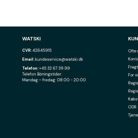
WATSKI
KUN
CVR:
42645915
Ofte 
Konta
Email:
kundeservice@watski.dk
Fragt
Telefon:
+45 32 67 39 99
Telefon åbningstider:
For v
Mandag – fredag: 08:00 - 20:00
Regis
Regis
Købsv
ODR
Tjene