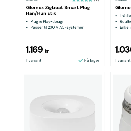
Glomex Zigboat Smart Plug
Glome
Han/Hun stik
Trådl
Plug & Play-design
Realt
Passer til 230 V AC-systemer
Enkel 
1.169
1.0
kr
1 variant
På lager
1 variant