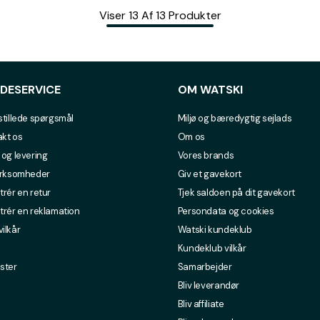
Viser
13
Af
13
Produkter
DESERVICE
OM WATSKI
stillede spørgsmål
Miljø og bæredygtig sejlads
kt os
Om os
 og levering
Vores brands
irksomheder
Giv et gavekort
trér en retur
Tjek saldoen på dit gavekort
trér en reklamation
Persondata og cookies
ilkår
Watski kundeklub
Kundeklub vilkår
ster
Samarbejder
Bliv leverandør
Bliv affiliate