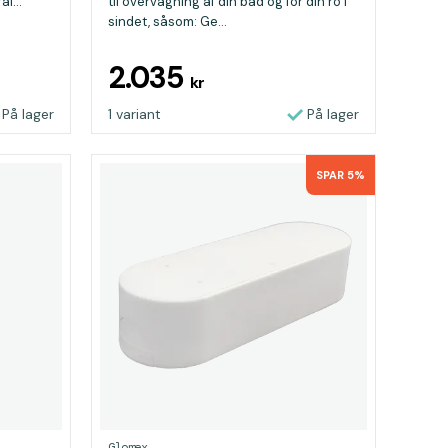
l...
til overvågning af din båd og for din ro i
sindet, såsom: Ge...
2.035
kr
På lager
1 variant
På lager
SPAR 5%
Glomex