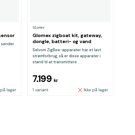
Glomex
sensor
Glomex zigboat kit, gateway,
dongle, batteri- og vand
, sender
sensor
Selvom ZigBee-apparater har et lavt
strømforbrug, så er disse apparater i
stand til at transmittere ...
7.199
kr
 på lager
1 variant
Ikke på lager