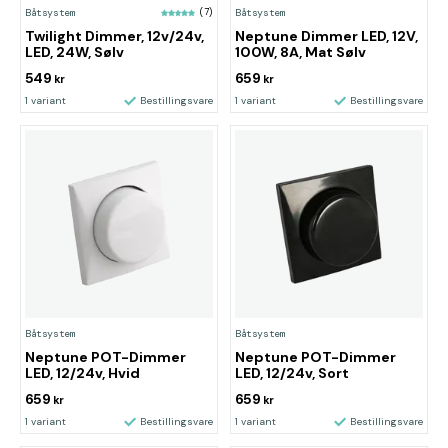
Båtsystem
(7)
Båtsystem
Twilight Dimmer, 12v/24v,
Neptune Dimmer LED, 12V,
LED, 24W, Sølv
100W, 8A, Mat Sølv
549
659
kr
kr
1 variant
Bestillingsvare
1 variant
Bestillingsvare
Båtsystem
Båtsystem
Neptune POT-Dimmer
Neptune POT-Dimmer
LED, 12/24v, Hvid
LED, 12/24v, Sort
659
659
kr
kr
1 variant
Bestillingsvare
1 variant
Bestillingsvare