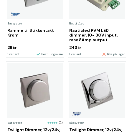
Båtsystem
Nauticled
Ramme til Stikkontakt
Nauticled PVM LED
Krom
dimmer, 10- 30V input,
max 8Amp output
29
243
kr
kr
1 variant
Bestillingsvare
1 variant
Ikke på lager
Båtsystem
(1)
Båtsystem
Twilight Dimmer, 12v/24v,
Twilight Dimmer, 12v/24v,