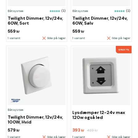
Båtsystem
(1)
Båtsystem
(1)
Twilight Dimmer, 12v/24v,
Twilight Dimmer, 12v/24v,
60W, Sort
60W, Sølv
559
559
kr
kr
1 variant
Ikke på lager
1 variant
Ikke på lager
SPAR 7%
Båtsystem
Lysdæmper 12-24v max
Twilight Dimmer, 12v/24v,
120w også led
100W, Hvid
579
393
423
kr
kr
kr
1 variant
Ikke på lager
1 variant
Ikke på lager