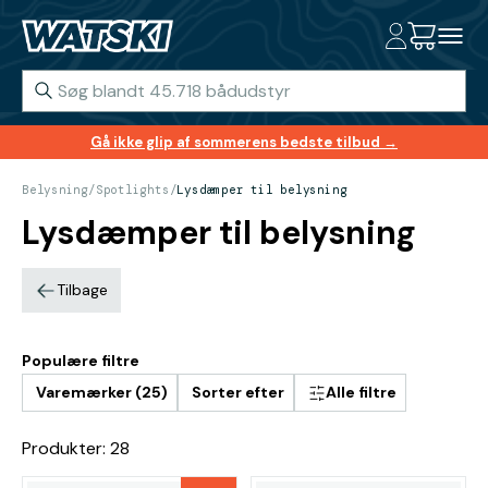
Gå ikke glip af sommerens bedste tilbud →
Belysning
/
Spotlights
/
Lysdæmper til belysning
Lysdæmper til belysning
Tilbage
Populære filtre
Varemærker (25)
Sorter efter
Alle filtre
Produkter: 28