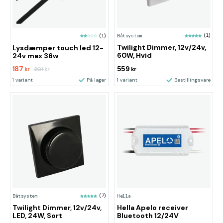
Båtsystem
(1)
(1)
Twilight Dimmer, 12v/24v,
Lysdæmper touch led 12-
60W, Hvid
24v max 36w
187
559
201
kr
kr
kr
1 variant
På lager
1 variant
Bestillingsvare
Båtsystem
(7)
Hella
Twilight Dimmer, 12v/24v,
Hella Apelo receiver
LED, 24W, Sort
Bluetooth 12/24V