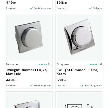
449
1.916
kr
kr
1 variant
Bestillingsvare
1 variant
På lager
Båtsystem
(7)
Båtsystem
(7)
Twilight Dimmer LED, 2a,
Twilight Dimmer LED, 2a,
Mat Sølv
Krom
449
569
kr
kr
1 variant
Bestillingsvare
1 variant
Bestillingsvare