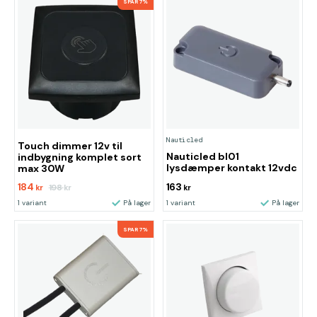
SPAR 7%
Nauticled
Touch dimmer 12v til
Nauticled bl01
indbygning komplet sort
lysdæmper kontakt 12vdc
max 30W
184
163
198
kr
kr
kr
1 variant
På lager
1 variant
På lager
SPAR 7%