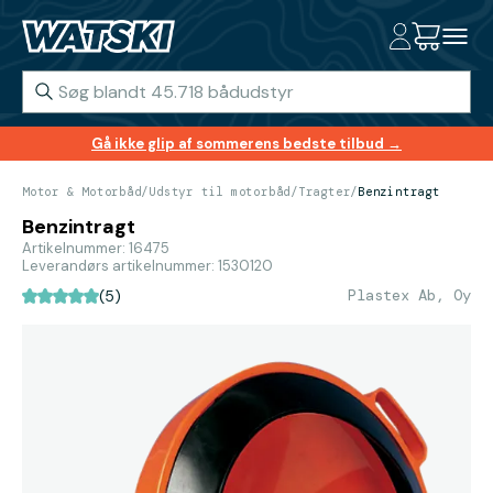
Gå ikke glip af sommerens bedste tilbud →
Motor & Motorbåd
/
Udstyr til motorbåd
/
Tragter
/
Benzintragt
Benzintragt
Artikelnummer: 16475
Leverandørs artikelnummer: 1530120
Plastex Ab, Oy
(5)