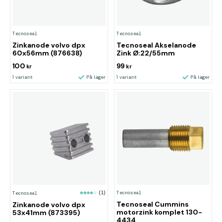
Tecnoseal
Tecnoseal
Zinkanode volvo dpx
Tecnoseal Akselanode
60x56mm (876638)
Zink Ø:22/55mm
100
99
kr
kr
1 variant
På lager
1 variant
På lager
Tecnoseal
Tecnoseal
(1)
Tecnoseal Cummins
Zinkanode volvo dpx
motorzink komplet 130-
53x41mm (873395)
4434