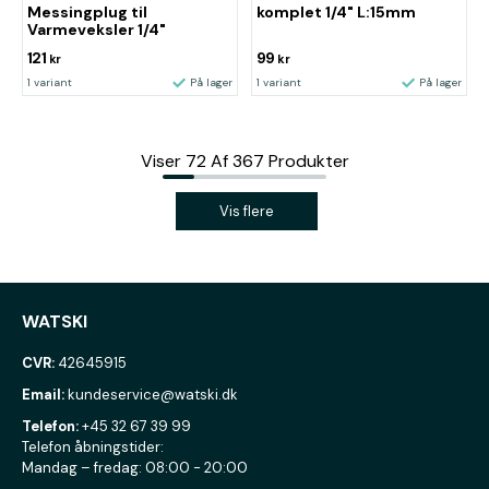
Messingplug til
komplet 1/4" L:15mm
Varmeveksler 1/4"
121
99
kr
kr
1 variant
På lager
1 variant
På lager
Viser
72
Af
367
Produkter
Vis flere
WATSKI
CVR:
42645915
Email:
kundeservice@watski.dk
Telefon:
+45 32 67 39 99
Telefon åbningstider:
Mandag – fredag: 08:00 - 20:00