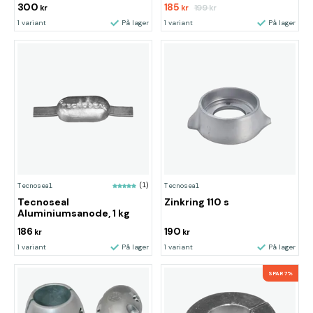
300
185
199
kr
kr
kr
1 variant
På lager
1 variant
På lager
Tecnoseal
(1)
Tecnoseal
Tecnoseal
Zinkring 110 s
Aluminiumsanode, 1 kg
186
190
kr
kr
1 variant
På lager
1 variant
På lager
SPAR 7%