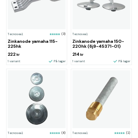
Tecnoseal
(3)
Tecnoseal
Zinkanode yamaha 115-
Zinkanode yamaha 150-
225hk
220hk (6j9-45371-01)
222
214
kr
kr
1 variant
På lager
1 variant
På lager
Tecnoseal
(4)
Tecnoseal
(1)