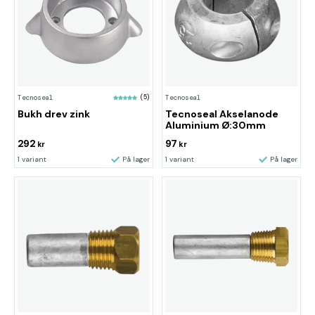
Tecnoseal
(5)
Tecnoseal
Bukh drev zink
Tecnoseal Akselanode
Aluminium Ø:30mm
292
97
kr
kr
1 variant
På lager
1 variant
På lager