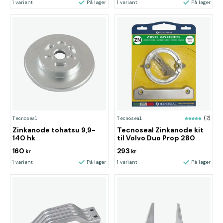
1 variant
På lager
1 variant
På lager
Tecnoseal
Tecnoseal
(2)
Zinkanode tohatsu 9,9-
Tecnoseal Zinkanode kit
140 hk
til Volvo Duo Prop 280
160
293
kr
kr
1 variant
På lager
1 variant
På lager