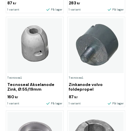
87
283
kr
kr
1 variant
På lager
1 variant
På lager
Tecnoseal
Tecnoseal
Tecnoseal Akselanode
Zinkanode volvo
Zink, Ø:55/19mm
foldepropel
160
87
kr
kr
1 variant
På lager
1 variant
På lager