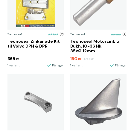
Tecnoseal
(2)
Tecnoseal
(4)
Tecnoseal Zinkanode Kit
Tecnoseal Motorzink til
til Volvo DPH & DPR
Bukh, 10-36 Hk,
35xØ:12mm
365
160
170
kr
kr
kr
1 variant
På lager
1 variant
På lager