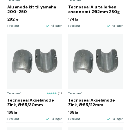
Tecnoseal
Tecnoseal
Alu anode kit til yamaha
Tecnoseal Alu tallerken
200-250
anode sæt Ø92mm 280g
292
174
kr
kr
1 variant
På lager
1 variant
På lager
Tecnoseal
(1)
Tecnoseal
Tecnoseal Akselanode
Tecnoseal Akselanode
Zink, Ø:55/30mm
Zink, Ø:55/22mm
168
168
kr
kr
1 variant
På lager
1 variant
På lager