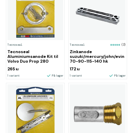
Tecnoseal
Tecnoseal
(2)
Tecnoseal
Zinkanode
Aluminiumsanode Kit til
suzuki/mercury/john/evin
Volvo Duo Prop 280
70-90-115-140 hk
265
172
kr
kr
1 variant
På lager
1 variant
På lager