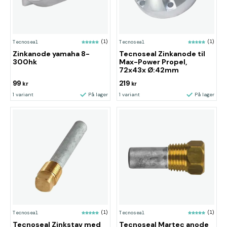
Tecnoseal
(1)
Tecnoseal
(1)
Zinkanode yamaha 8-
Tecnoseal Zinkanode til
300hk
Max-Power Propel,
72x43x Ø:42mm
99
219
kr
kr
1 variant
På lager
1 variant
På lager
Tecnoseal
(1)
Tecnoseal
(1)
Tecnoseal Zinkstav med
Tecnoseal Martec anode