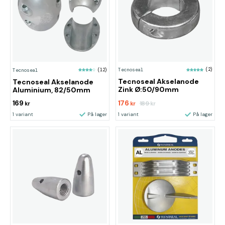
Tecnoseal
(2)
Tecnoseal
(12)
Tecnoseal Akselanode
Tecnoseal Akselanode
Zink Ø:50/90mm
Aluminium, 82/50mm
169
176
189
kr
kr
kr
1 variant
På lager
1 variant
På lager