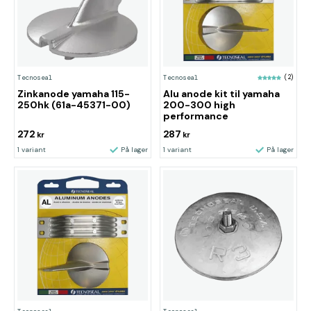
Tecnoseal
Tecnoseal
(2)
Zinkanode yamaha 115-
Alu anode kit til yamaha
250hk (61a-45371-00)
200-300 high
performance
272
287
kr
kr
1 variant
På lager
1 variant
På lager