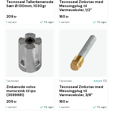
Tecnoseal Tallerkenanode
Tecnoseal Zinkstav med
Sæt Ø:130mm, 1030gr
Messingplug til
Varmeveksler, 1/2"
209
160
kr
kr
1 variant
På lager
1 variant
På lager
Tecnoseal
Tecnoseal
(1)
Zinkanode volvo
Tecnoseal Zinkstav med
motorzink til ips
Messingplug til
(3599981)
Varmeveksler, 3/8"
205
160
kr
kr
1 variant
På lager
1 variant
På lager