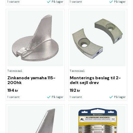
1 variant
På lager
1 variant
På lager
Tecnoseal
Tecnoseal
Zinkanode yamaha 115-
Monterings beslag til 2-
200hk
delt sejll drev
194
192
kr
kr
1 variant
På lager
1 variant
På lager