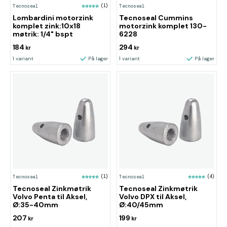
Tecnoseal
(1)
Tecnoseal
Lombardini motorzink
Tecnoseal Cummins
komplet zink:10x18
motorzink komplet 130-
møtrik: 1/4" bspt
6228
184
294
kr
kr
1 variant
På lager
1 variant
På lager
Tecnoseal
(1)
Tecnoseal
(4)
Tecnoseal Zinkmøtrik
Tecnoseal Zinkmøtrik
Volvo Penta til Aksel,
Volvo DPX til Aksel,
Ø:35-40mm
Ø:40/45mm
207
199
kr
kr