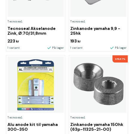
Tecnoseal
Tecnoseal
Tecnoseal Akselanode
Zinkanode yamaha 9,9 -
Zink, Ø:70/31,8mm
25hk
223
193
kr
kr
1 variant
På lager
1 variant
På lager
SPAR 7%
Tecnoseal
Tecnoseal
Alu anode kit til yamaha
Zinkanode yamaha 150hk
300-350
(63p-11325-21-00)