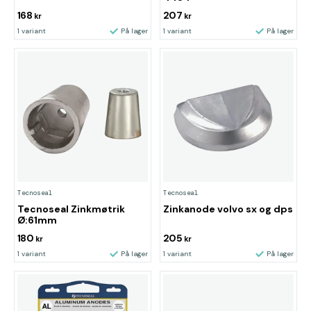
168
207
kr
kr
1 variant
På lager
1 variant
På lager
Tecnoseal
Tecnoseal
Tecnoseal Zinkmøtrik
Zinkanode volvo sx og dps
Ø:61mm
180
205
kr
kr
1 variant
På lager
1 variant
På lager