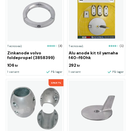
Tecnoseal
(4)
Tecnoseal
(1)
Zinkanode volvo
Alu anode kit til yamaha
foldepropel (3858399)
f40-f60hk
106
292
kr
kr
1 variant
På lager
1 variant
På lager
SPAR 7%