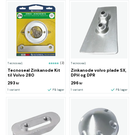
Tecnoseal
(2)
Tecnoseal
Tecnoseal Zinkanode Kit
Zinkanode volvo plade SX,
til Volvo 280
DPH og DPR
293
296
kr
kr
1 variant
På lager
1 variant
På lager