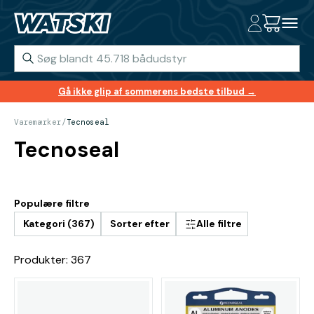
Gå ikke glip af sommerens bedste tilbud →
Varemærker
/
Tecnoseal
Tecnoseal
Populære filtre
Kategori (367)
Sorter efter
Alle filtre
Produkter: 367