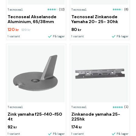
Tecnoseal
(12)
Tecnoseal
(6)
Tecnoseal Akselanode
Tecnoseal Zinkanode
Aluminium, 65/38mm
Yamaha 20- 25- 30hk
120
80
129
kr
kr
kr
1 variant
På lager
1 variant
På lager
Tecnoseal
Tecnoseal
(1)
Zink yamaha f25-f40-f50
Zinkanode yamaha 25-
4t
225hk
92
174
kr
kr
1 variant
På lager
1 variant
På lager