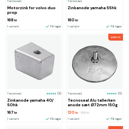
Tecnoseal
Tecnoseal
Motorzink for volvo duo
Zinkanode yamaha 55hk
prop
168
160
kr
kr
1 variant
På lager
1 variant
På lager
SPAR 7%
Tecnoseal
(1)
Tecnoseal
(1)
Zinkanode yamaha 40/
Tecnoseal Alu tallerken
50hk
anode sæt Ø72mm 150g
167
120
129
kr
kr
kr
1 variant
På lager
1 variant
På lager