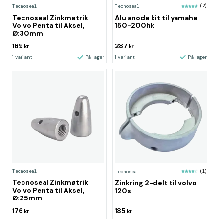
Tecnoseal
Tecnoseal
(2)
Tecnoseal Zinkmøtrik
Alu anode kit til yamaha
Volvo Penta til Aksel,
150-200hk
Ø:30mm
169
287
kr
kr
1 variant
På lager
1 variant
På lager
Tecnoseal
Tecnoseal
(1)
Tecnoseal Zinkmøtrik
Zinkring 2-delt til volvo
Volvo Penta til Aksel,
120s
Ø:25mm
176
185
kr
kr