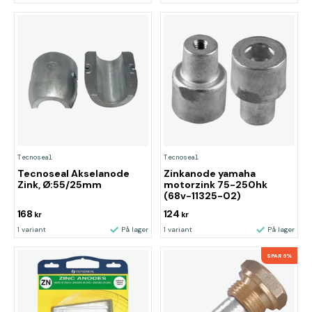
Tecnoseal
Tecnoseal
Tecnoseal Akselanode
Zinkanode yamaha
Zink, Ø:55/25mm
motorzink 75-250hk
(68v-11325-02)
168
124
kr
kr
1 variant
På lager
1 variant
På lager
SPAR 6%