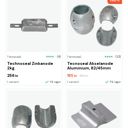
SPAR 7%
Tecnoseal
(4)
Tecnoseal
(12)
Technoseal Zinkanode
Tecnoseal Akselanode
2kg
Aluminium, 82/45mm
256
185
199
kr
kr
kr
1 variant
På lager
1 variant
På lager