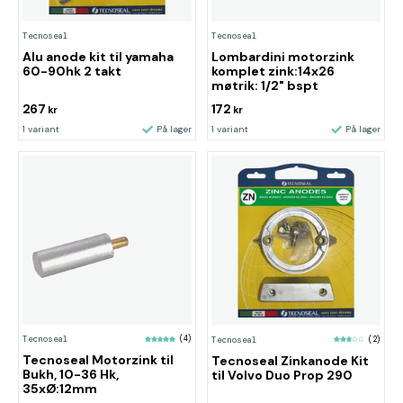
Tecnoseal
Tecnoseal
Alu anode kit til yamaha
Lombardini motorzink
60-90hk 2 takt
komplet zink:14x26
møtrik: 1/2" bspt
267
172
kr
kr
1 variant
På lager
1 variant
På lager
Tecnoseal
(4)
Tecnoseal
(2)
Tecnoseal Motorzink til
Tecnoseal Zinkanode Kit
Bukh, 10-36 Hk,
til Volvo Duo Prop 290
35xØ:12mm