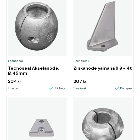
Tecnoseal
Tecnoseal
Tecnoseal Akselanode,
Zinkanode yamaha 9,9 - 4t
Ø:45mm
204
207
kr
kr
1 variant
På lager
1 variant
På lager