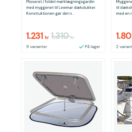
Plisseret / foldet mørklægningsgardin
Myggene
med myggenet til Lewmar dækslukker.
til dæks
Konstruktionen gør det n...
med en ru
1.231
1.310
1.8
kr
kr
9 varianter
På lager
2 varian