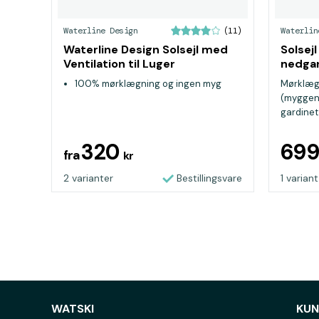
Waterline Design
Waterlin
(11)
Waterline Design Solsejl med
Solsejl
Ventilation til Luger
nedgangsdør
Design
100% mørklægning og ingen myg
Mørklægn
(myggen
gardinet 
320
69
fra
kr
2 varianter
Bestillingsvare
1 variant
WATSKI
KUN