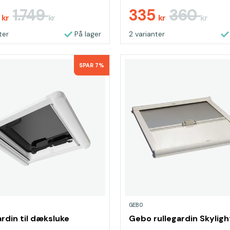
0
1.749
335
360
kr
kr
kr
kr
ter
På lager
2 varianter
SPAR 7%
GEBO
ardin til dæksluke
Gebo rullegardin Skyligh