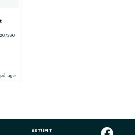
t
r. 207360
 på lager
AKTUELT