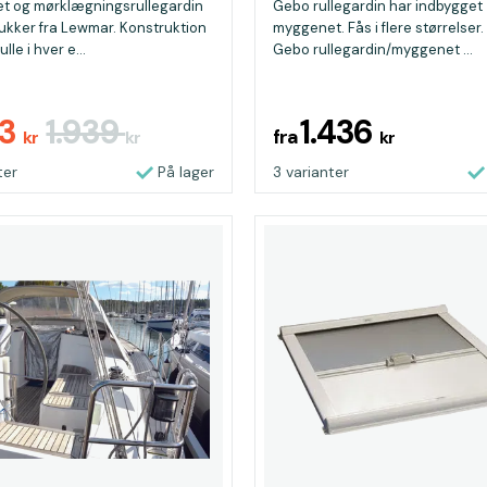
t og mørklægningsrullegardin
Gebo rullegardin har indbygget
lukker fra Lewmar. Konstruktion
myggenet. Fås i flere størrelser.
lle i hver e...
Gebo rullegardin/myggenet ...
03
1.939
1.436
fra
kr
kr
kr
ter
På lager
3 varianter