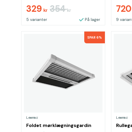
329
354
72
kr
kr
5 varianter
På lager
9 varian
SPAR 6%
Lewmar
Lewmar
Foldet mørklægningsgardin
Rulleg