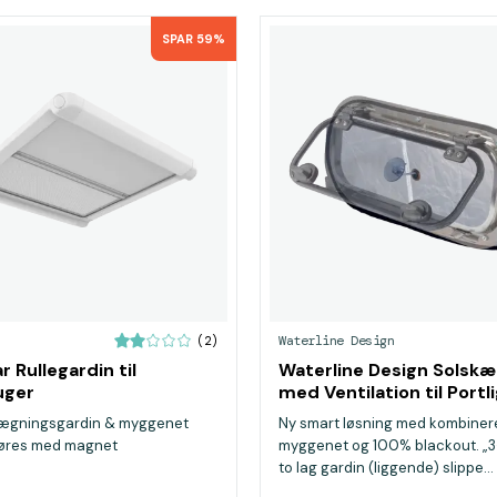
SPAR 59%
Waterline Design
(2)
 Rullegardin til
Waterline Design Solsk
uger
med Ventilation til Portl
ægningsgardin & myggenet
Ny smart løsning med kombiner
øres med magnet
myggenet og 100% blackout. „3-
to lag gardin (liggende) slippe...