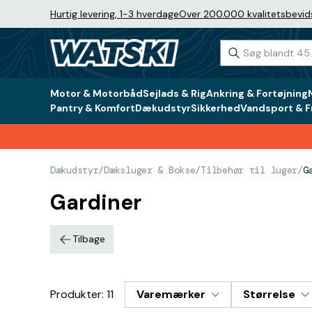
Hurtig levering, 1-3 hverdage
Over 200.000 kvalitetsbevid
Motor & Motorbåd
Sejlads & Rig
Ankring & Fortøjning
Pantry & Komfort
Dækudstyr
Sikkerhed
Vandsport & Fr
Dækudstyr
/
Dæksluger & Bokse
/
Tilbehør til luger
/
G
Gardiner
Tilbage
Produkter: 11
Varemærker
Størrelse