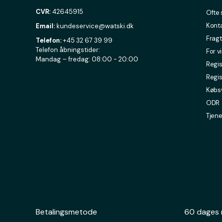
CVR:
42645915
Ofte 
Konta
Email:
kundeservice@watski.dk
Fragt
Telefon:
+45 32 67 39 99
Telefon åbningstider:
For v
Mandag – fredag: 08:00 - 20:00
Regis
Regis
Købsv
ODR
Tjene
Betalingsmetode
60 dages 