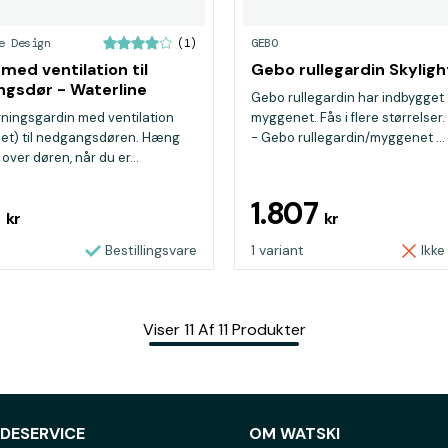
e Design
GEBO
(1)
 med ventilation til
Gebo rullegardin Skyligh
 - Waterline
Gebo rullegardin har indbygget
ingsgardin med ventilation
myggenet. Fås i flere størrelse
et) til nedgangsdøren. Hæng
- Gebo rullegardin/myggenet ...
over døren, når du er...
9
1.807
kr
kr
Bestillingsvare
1 variant
Ikke
Viser
11
Af
11
Produkter
DESERVICE
OM WATSKI