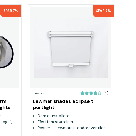
SPAR 7%
SPAR 7%
Lewmar
(1)
ærm
Lewmar shades eclipse t
ights
portlight
et
Nem at installere
lags“,
Fås i fem størrelser
Passer til Lewmars standardventiler