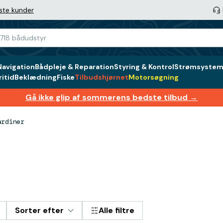
ste kunder
Navigation
Bådpleje & Reparation
Styring & Kontrol
Strømsystem 
itid
Beklædning
Fiske
Tilbudshjørnet
Motorsøgning
Gå ikke glip af sommerens bedste tilbud →
ardiner
Sorter efter
Alle filtre