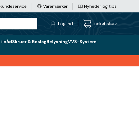
Kundeservice
Varemærker
Nyheder og tips
Log ind
Indkøbskurv
i båd
Skruer & Beslag
Belysning
VVS-System