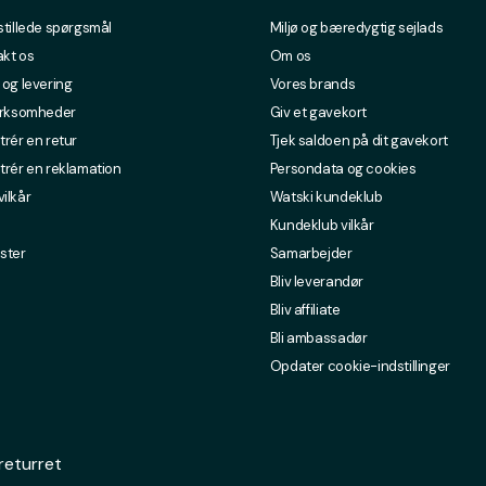
stillede spørgsmål
Miljø og bæredygtig sejlads
kt os
Om os
 og levering
Vores brands
irksomheder
Giv et gavekort
trér en retur
Tjek saldoen på dit gavekort
trér en reklamation
Persondata og cookies
ilkår
Watski kundeklub
Kundeklub vilkår
ster
Samarbejder
Bliv leverandør
Bliv affiliate
Bli ambassadør
Opdater cookie-indstillinger
returret