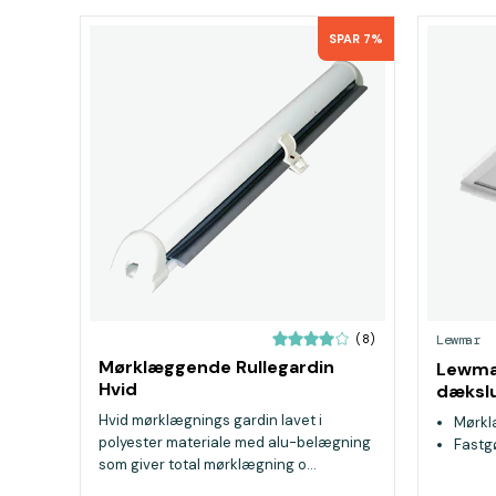
SPAR 7%
(8)
Lewmar
Mørklæggende Rullegardin
Lewmar
Hvid
dæksl
Hvid mørklægnings gardin lavet i
Mørkl
polyester materiale med alu-belægning
Fastg
som giver total mørklægning o...