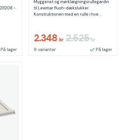
Myggenet og mørklægningsrullegardin
 211208 -
til Lewmar flush-dækslukker.
Konstruktionen med en rulle i hve...
2.348
2.525
kr
kr
På lager
9 varianter
På lager