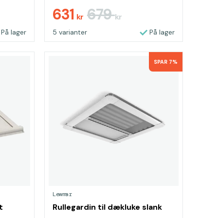
631
679
kr
kr
På lager
5 varianter
På lager
SPAR 7%
Lewmar
t
Rullegardin til dækluke slank