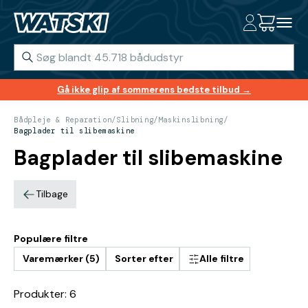
Gå ikke glip af sommerens bedste tilbud →
Bådpleje & Reparation
/
Slibning
/
Maskinslibning
/
Bagplader til slibemaskine
Bagplader til slibemaskine
Tilbage
Populære filtre
Varemærker (5)
Sorter efter
Alle filtre
Produkter: 6