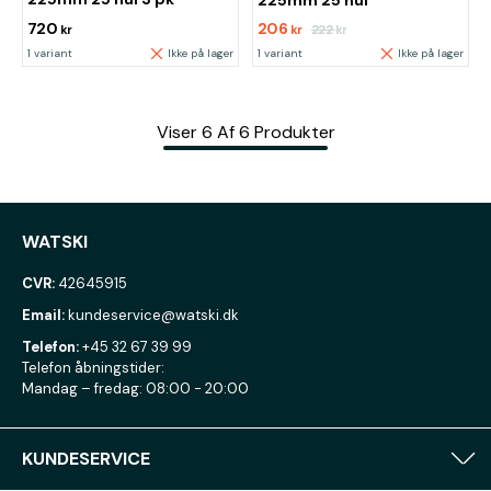
225mm 25 hul
720
206
222
kr
kr
kr
1 variant
Ikke på lager
1 variant
Ikke på lager
Viser
6
Af
6
Produkter
WATSKI
CVR:
42645915
Email:
kundeservice@watski.dk
Telefon:
+45 32 67 39 99
Telefon åbningstider:
Mandag – fredag: 08:00 - 20:00
KUNDESERVICE