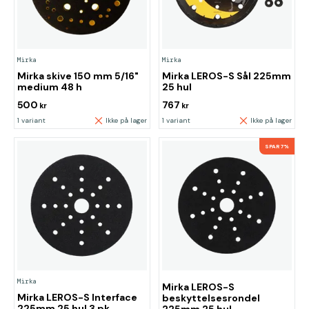
Mirka
Mirka
Mirka skive 150 mm 5/16"
Mirka LEROS-S Sål 225mm
medium 48 h
25 hul
500
767
kr
kr
1 variant
Ikke på lager
1 variant
Ikke på lager
SPAR 7%
Mirka
Mirka LEROS-S
Mirka LEROS-S Interface
beskyttelsesrondel
225mm 25 hul 3 pk