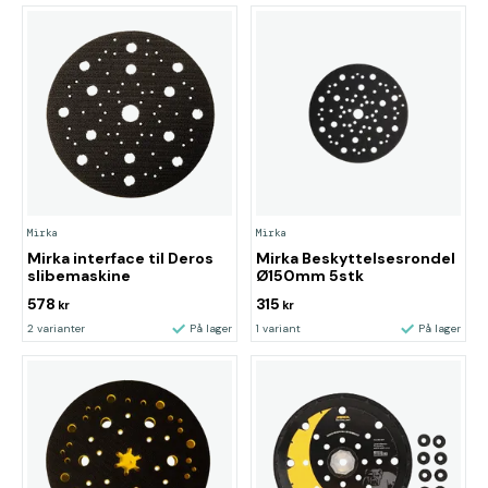
Mirka
Mirka
Mirka interface til Deros
Mirka Beskyttelsesrondel
slibemaskine
Ø150mm 5stk
578
315
kr
kr
2 varianter
På lager
1 variant
På lager