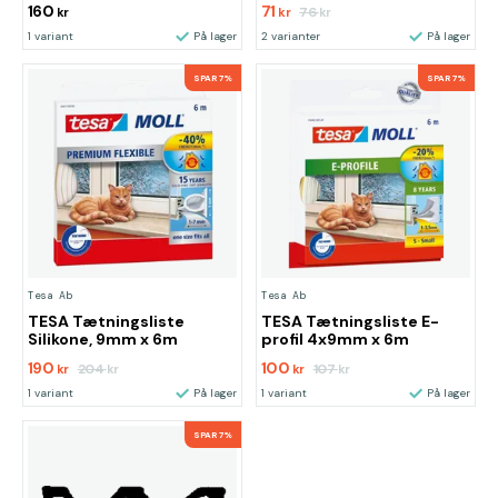
160
71
76
kr
kr
kr
1 variant
På lager
2 varianter
På lager
SPAR 7%
SPAR 7%
Tesa Ab
Tesa Ab
TESA Tætningsliste
TESA Tætningsliste E-
Silikone, 9mm x 6m
profil 4x9mm x 6m
190
100
204
107
kr
kr
kr
kr
1 variant
På lager
1 variant
På lager
SPAR 7%