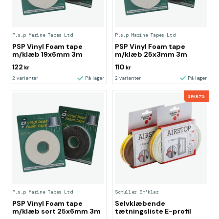
P.s.p Marine Tapes Ltd
P.s.p Marine Tapes Ltd
PSP Vinyl Foam tape
PSP Vinyl Foam tape
m/klæb 19x6mm 3m
m/klæb 25x3mm 3m
122
110
kr
kr
2 varianter
På lager
2 varianter
På lager
SPAR 7%
P.s.p Marine Tapes Ltd
Schuller Eh'klar
PSP Vinyl Foam tape
Selvklæbende
m/klæb sort 25x6mm 3m
tætningsliste E-profil