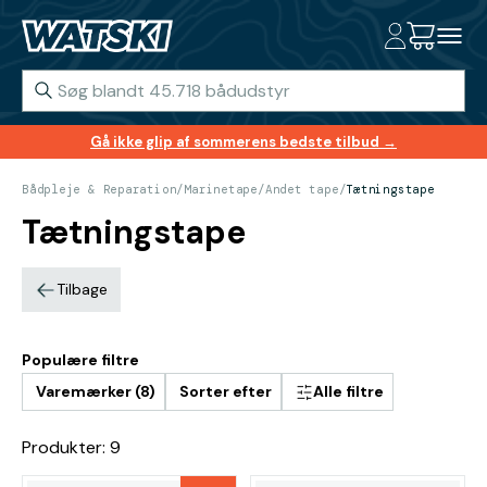
Gå ikke glip af sommerens bedste tilbud →
Bådpleje & Reparation
/
Marinetape
/
Andet tape
/
Tætningstape
Tætningstape
Tilbage
Populære filtre
Varemærker (8)
Sorter efter
Alle filtre
Produkter: 9