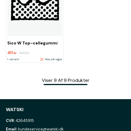
Sico W Top-cellegummi
411
442
kr
kr
1 variant
Ikke på lager
Viser
9
Af
9
Produkter
WATSKI
CVR:
42645915
Email:
kundeservice@watski.dk