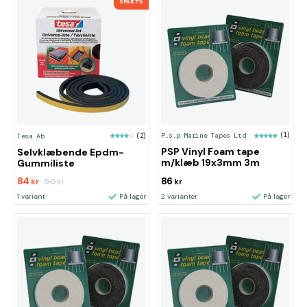
SPAR 7%
P.s.p Marine Tapes Ltd
(1)
Tesa Ab
(2)
PSP Vinyl Foam tape
Selvklæbende Epdm­
m/klæb 19x3mm 3m
Gummiliste
84
86
90
kr
kr
kr
1 variant
På lager
2 varianter
På lager