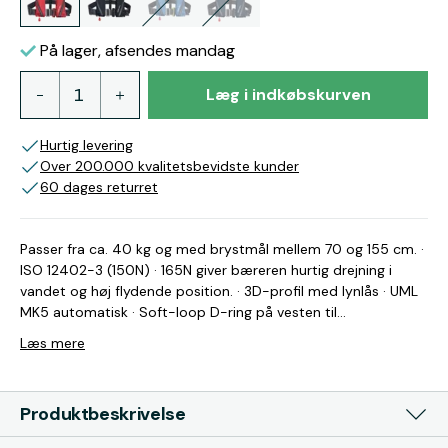
På lager, afsendes mandag
Læg i indkøbskurven
Hurtig levering
Over 200.000 kvalitetsbevidste kunder
60 dages returret
Passer fra ca. 40 kg og med brystmål mellem 70 og 155 cm. ·
ISO 12402-3 (150N) · 165N giver bæreren hurtig drejning i
vandet og høj flydende position. · 3D-profil med lynlås · UML
MK5 automatisk · Soft-loop D-ring på vesten til
sikkerhedsline. · Liftling- skridtgjort og fløjte 211920 -
Læs mere
Crewsaver Crewfit 165N Sport Rød med soft loop D-ring
Brand: Crewsaver Farve: Rød Opdrift: 165 N Størrelse: Fra ca.
40kg / brystmål 70-155cm Udløsermekanisme: United
Produktbeskrivelse
Moulders