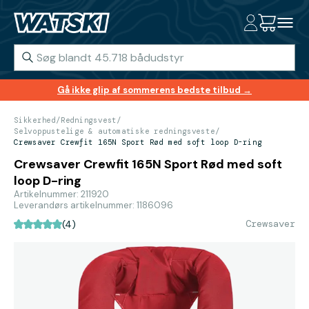
Gå ikke glip af sommerens bedste tilbud →
Sikkerhed
/
Redningsvest
/
Selvoppustelige & automatiske redningsveste
/
Crewsaver Crewfit 165N Sport Rød med soft loop D-ring
Crewsaver Crewfit 165N Sport Rød med soft
loop D-ring
Artikelnummer: 211920
Leverandørs artikelnummer: 1186096
Crewsaver
(4)