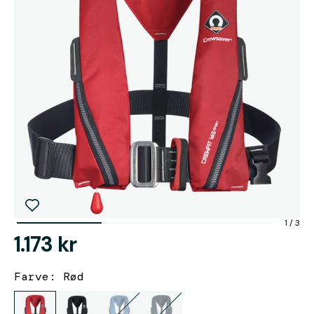
1
/
3
1.173 kr
Farve: Rød