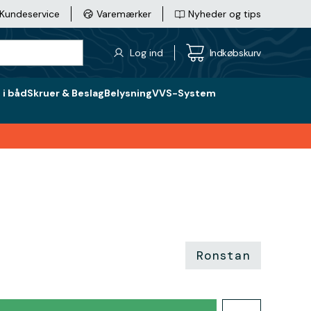
Kundeservice
Varemærker
Nyheder og tips
Log ind
Indkøbskurv
i båd
Skruer & Beslag
Belysning
VVS-System
Ronstan