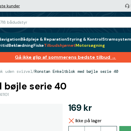
ste kunder
Navigation
Bådpleje & Reparation
Styring & Kontrol
Strømsystem 
itid
Beklædning
Fiske
Tilbudshjørnet
Motorsøgning
Gå ikke glip af sommerens bedste tilbud →
ok uden svirvel
/
Ronstan Enkeltblok med bøjle serie 40
bøjle serie 40
41101
169 kr
Ikke på lager