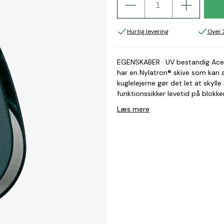
Hurtig levering
Over 
EGENSKABER · UV bestandig Aceta
har en Nylatron® skive som kan anv
kuglelejerne gør det let at skylle
funktionssikker levetid på blokken
bestandig nylonblok · Enkeltblokke
Læs mere
rundt. · Violinblokkenes frølår 
at trække den op og derefter ka
bøjle serie 40 Arbejdsbelastnin
diameter: 10 mm Skivediamete