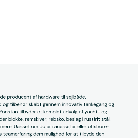
e producent af hardware til sejlbåde,
id og tilbehør skabt gennem innovativ tankegang og
. Ronstan tilbyder et komplet udvalg af yacht- og
er blokke, remskiver, rebsko, beslag i rustfrit stål,
mere. Uanset om du er racersejler eller offshore-
ns teamerfaring dem mulighed for at tilbyde den