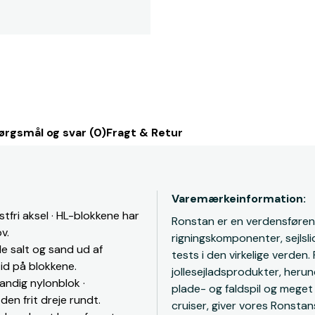
ørgsmål og svar (0)
Fragt & Retur
Varemærkeinformation:
tfri aksel · HL-blokkene har
Ronstan er en verdensførend
v.
rigningskomponenter, sejlsl
lle salt og sand ud af
tests i den virkelige verden
tid på blokkene.
jollesejladsprodukter, herund
tandig nylonblok ·
plade- og faldspil og meget 
den frit dreje rundt.
cruiser, giver vores Ronsta