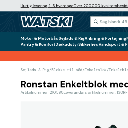
Hurtig levering, 1-3 hverdage
Over 200.000 kvalitetsbevid
Motor & Motorbåd
Sejlads & Rig
Ankring & Fortøjning
Pantry & Komfort
Dækudstyr
Sikkerhed
Vandsport & Fr
Sejlads & Rig
/
Blokke til båd
/
Enkeltblok
/
Enkeltbl
Ronstan Enkeltblok med 
Artikelnummer: 210598
Leverandørs artikelnummer: 130RF