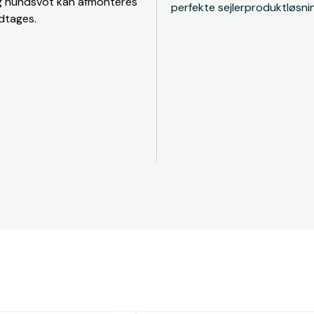
r og hundsvot kan afmonteres
perfekte sejlerproduktløsni
dtages.