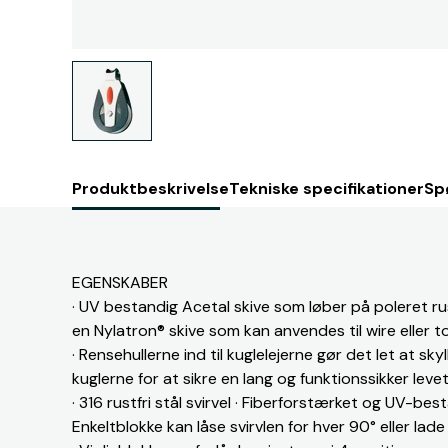
Produktbeskrivelse
Tekniske specifikationer
Sp
EGENSKABER
· UV bestandig Acetal skive som løber på poleret rus
en Nylatron® skive som kan anvendes til wire eller to
· Rensehullerne ind til kuglelejerne gør det let at sky
kuglerne for at sikre en lang og funktionssikker leve
· 316 rustfri stål svirvel · Fiberforstærket og UV-bes
Enkeltblokke kan låse svirvlen for hver 90° eller lade 