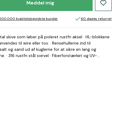
Meddel mig
200.000 kvalitetsbevidste kunder
60 dages returret
l skive som løber på poleret rustfri aksel · HL-blokkene
endes til wire eller tov. · Rensehullerne ind til
 salt og sand ud af kuglerne for at sikre en lang og
e. · 316 rustfri stål svirvel · Fiberforstærket og UV-
 kan låse svirvlen for hver 90° eller lade den frit dreje
kan justeres i 4 positioner og hundsvot kan afmonteres ved
n splitbolten udtages. 210598 - Ronstan Enkeltblok med
g: 400 kg Brand: Ronstan Brudstyrke: 1000 kg Max tov
r: 40 mm