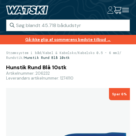
Gå ikke glip af sommerens bedste tilbud →
Strømsystem i båd
/
Kabel & Kabelsko
/
Kabelsko 0.5 - 6 mm2
/
Rundstik
/
Hunstik Rund Blå 10stk
Hunstik Rund Blå 10stk
Artikelnummer: 206232
Leverandørs artikelnummer: 1274110
Spar 6%