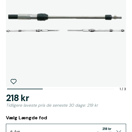
1
/
3
218 kr
Tidligere laveste pris de seneste 30 dage: 219 kr
Vælg Længde fod
218 kr
6 fot