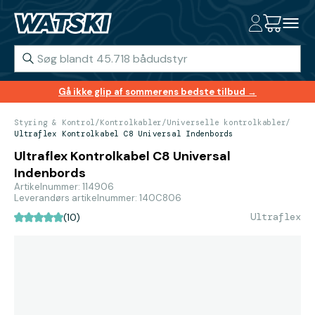
Gå ikke glip af sommerens bedste tilbud →
Styring & Kontrol
/
Kontrolkabler
/
Universelle kontrolkabler
/
Ultraflex Kontrolkabel C8 Universal Indenbords
Ultraflex Kontrolkabel C8 Universal
Indenbords
Artikelnummer: 114906
Leverandørs artikelnummer: 140C806
Ultraflex
(10)