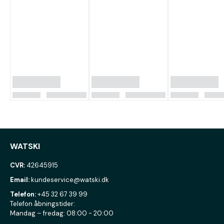
WATSKI
CVR:
42645915
Email:
kundeservice@watski.dk
Telefon:
+45 32 67 39 99
Telefon åbningstider:
Mandag – fredag: 08:00 - 20:00